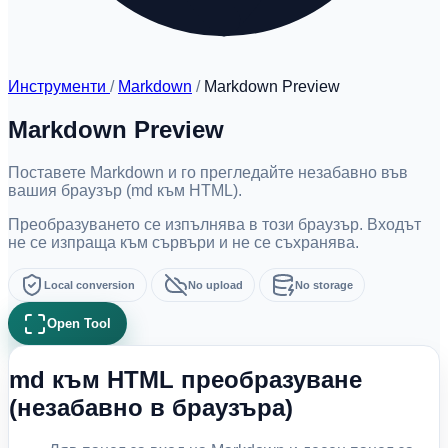
Инструменти
/
Markdown
/
Markdown Preview
Markdown Preview
Поставете Markdown и го прегледайте незабавно във
вашия браузър (md към HTML).
Преобразуването се изпълнява в този браузър. Входът
не се изпраща към сървъри и не се съхранява.
Local conversion
No upload
No storage
Open Tool
md към HTML преобразуване
(незабавно в браузъра)