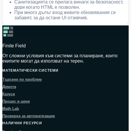
Санитизацията се прилага винаги за безопасност,
дори когато HTML е позволен.
При много дълъг вход живите обновявания се
забавят, за да остане UI отзивчив.
Finite Field
От сложни условия към системи за планиране, които
екипите могат да използват на терен.
МАТЕМАТИЧЕСКИ СИСТЕМИ
Търсене по проблем
Демота
Казуси
Процес и цени
Math Lab
Проверка за автоматизация
НАЛИЧНИ РЕСУРСИ