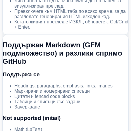
Ляв панел за вход на Markdown и десен панел за
визуализиран преглед.
Превключете към HTML таба по всяко време, за да
разгледате генерирания HTML изходен код.
Когато живият преглед е ИЗКЛ., обновете с Ctrl/Cmd
+ Enter.
Поддържан Markdown (GFM
подмножество) и разлики спрямо
GitHub
Поддържа се
Headings, paragraphs, emphasis, links, images
Маркирани и номерирани списъци
Цитати и fenced code blocks
Таблици и списъци със задачи
Зачеркване
Not supported (initial)
Math (LaTeX)