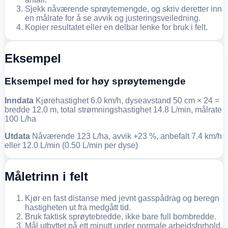
Sjekk nåværende sprøytemengde, og skriv deretter inn
en målrate for å se avvik og justeringsveiledning.
Kopier resultatet eller en delbar lenke for bruk i felt.
Eksempel
Eksempel med for høy sprøytemengde
Inndata
Kjørehastighet 6.0 km/h, dyseavstand 50 cm × 24 =
bredde 12.0 m, total strømningshastighet 14.8 L/min, målrate
100 L/ha
Utdata
Nåværende 123 L/ha, avvik +23 %, anbefalt 7.4 km/h
eller 12.0 L/min (0.50 L/min per dyse)
Måletrinn i felt
Kjør en fast distanse med jevnt gasspådrag og beregn
hastigheten ut fra medgått tid.
Bruk faktisk sprøytebredde, ikke bare full bombredde.
Mål utbyttet på ett minutt under normale arbeidsforhold,