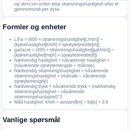
og skriv inn enten total strømningshastighet eller et
gjennomsnitt per dyse.
Formler og enheter
L/ha = (600 × strømningshastighet[L/min]) ÷
(kjørehastighet[km/h] × sprøytebredde[m])
gal/acre = (495 × strømningshastighet[gal/min]) ÷
(kjørehastighet[mph] × sprøytebredde[ft])
Nødvendig hastighet = nåværende hastighet ×
(nåværende sprøytemengde ÷ målrate)
Nødvendig strømningshastighet = nåværende
strømningshastighet × (målrate ÷ nåværende
sprøytemengde)
Nødvendig trykk ≈ nåværende trykk × (nødvendig
strømningshastighet ÷ nåværende
strømningshastighet)^2
Målt hastighet: km/h = avstand[m] ÷ tid[s] × 3.6
Vanlige spørsmål