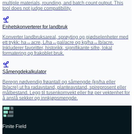
multiple materials, rounding, and batch count output. This
tool does not judge compatibility.
Enhetskonverterer for landbruk
Konverter landbruksareal, sprøyting og gjødselenheter med
ett trykk: ha↔acre, L/ha↔gal/acre og kg/ha↔lb/acre.
Inkluderer favoritter, historikk, signifikante sifre, lokal
formatering og frakoblet bruk.
Såmengdekalkulator
Beregn nødvendig frøantall og såmengde (kg/ha eller
lb/acre) ut fra radavstand, planteavstand, spireprosent eller
målbestand. Legg til tusenkornvekt eller frø per vektenhet for
å anslå sekker og innkjøpsmengde.
Finite Field