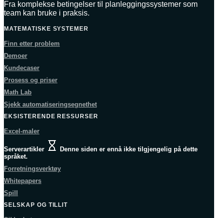
Fra komplekse betingelser til planleggingssystemer som
team kan bruke i praksis.
MATEMATISKE SYSTEMER
Finn etter problem
Demoer
Kundecaser
Prosess og priser
Math Lab
Sjekk automatiseringsegnethet
EKSISTERENDE RESSURSER
Excel-maler
Serverartikler
Denne siden er ennå ikke tilgjengelig på dette
språket.
Forretningsverktøy
Whitepapers
Spill
SELSKAP OG TILLIT