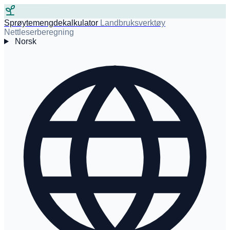
Sprøytemengdekalkulator
Landbruksverktøy
Nettleserberegning
Norsk