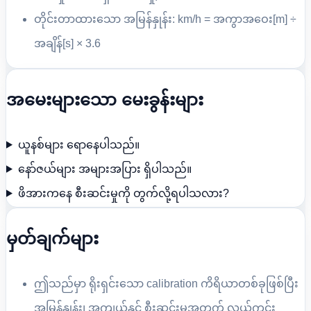
တိုင်းတာထားသော အမြန်နှုန်း: km/h = အကွာအဝေး[m] ÷
အချိန်[s] × 3.6
အမေးများသော မေးခွန်းများ
ယူနစ်များ ရောနေပါသည်။
နော်ဇယ်များ အများအပြား ရှိပါသည်။
ဖိအားကနေ စီးဆင်းမှုကို တွက်လို့ရပါသလား?
မှတ်ချက်များ
ဤသည်မှာ ရိုးရှင်းသော calibration ကိရိယာတစ်ခုဖြစ်ပြီး
အမြန်နှုန်း၊ အကျယ်နှင့် စီးဆင်းမှုအတွက် လယ်ကွင်း