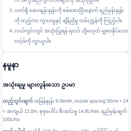
က အကူအညီကွက်လပ်များကို အသုံးပြုပါ။
လက်ရှိ ဆေးဖျန်းနှုန်းကို စစ်ဆေးပြီးနောက် ရည်မှန်းနှုန်း
ကို ထည့်ကာ ကွာဟမှုနှင့် ချိန်ညှိမှု လမ်းညွှန်ကို ကြည့်ပါ။
လယ်ကွင်းတွင် အသုံးပြုရန် ရလဒ် သို့မဟုတ် မျှဝေနိုင်သော
လင့်ခ်ကို ကူးယူပါ။
နမူနာ
အသုံးချမှု များလွန်းသော ဥပမာ
ထည့်သွင်းချက်
အမြန်နှုန်း 6.0km/h, nozzle spacing 50cm × 24
= အကျယ် 12.0m, စုစုပေါင်း စီးဆင်းမှု 14.8L/min, ရည်မှန်းချက်
100L/ha