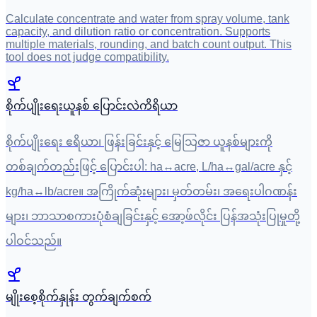
Calculate concentrate and water from spray volume, tank
capacity, and dilution ratio or concentration. Supports
multiple materials, rounding, and batch count output. This
tool does not judge compatibility.
စိုက်ပျိုးရေးယူနစ် ပြောင်းလဲကိရိယာ
စိုက်ပျိုးရေး ဧရိယာ၊ ဖြန်းခြင်းနှင့် မြေသြဇာ ယူနစ်များကို
တစ်ချက်တည်းဖြင့် ပြောင်းပါ: ha↔acre, L/ha↔gal/acre နှင့်
kg/ha↔lb/acre။ အကြိုက်ဆုံးများ၊ မှတ်တမ်း၊ အရေးပါဂဏန်း
များ၊ ဘာသာစကားပုံစံချခြင်းနှင့် အော့ဖ်လိုင်း ပြန်အသုံးပြုမှုတို့
ပါဝင်သည်။
မျိုးစေ့စိုက်နှုန်း တွက်ချက်စက်