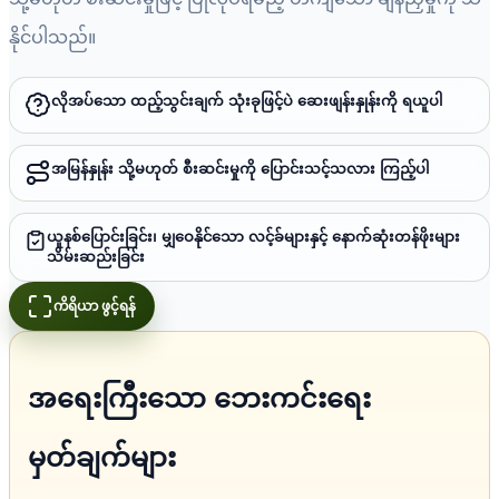
နိုင်ပါသည်။
လိုအပ်သော ထည့်သွင်းချက် သုံးခုဖြင့်ပဲ ဆေးဖျန်းနှုန်းကို ရယူပါ
အမြန်နှုန်း သို့မဟုတ် စီးဆင်းမှုကို ပြောင်းသင့်သလား ကြည့်ပါ
ယူနစ်ပြောင်းခြင်း၊ မျှဝေနိုင်သော လင့်ခ်များနှင့် နောက်ဆုံးတန်ဖိုးများ
သိမ်းဆည်းခြင်း
ကိရိယာ ဖွင့်ရန်
အရေးကြီးသော ဘေးကင်းရေး
မှတ်ချက်များ