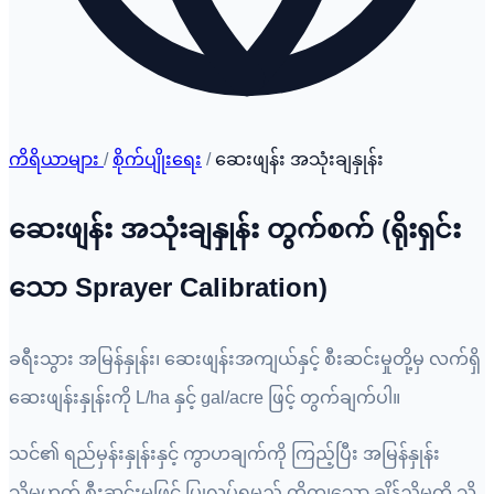
ကိရိယာများ
/
စိုက်ပျိုးရေး
/
ဆေးဖျန်း အသုံးချနှုန်း
ဆေးဖျန်း အသုံးချနှုန်း တွက်စက် (ရိုးရှင်း
သော Sprayer Calibration)
ခရီးသွား အမြန်နှုန်း၊ ဆေးဖျန်းအကျယ်နှင့် စီးဆင်းမှုတို့မှ လက်ရှိ
ဆေးဖျန်းနှုန်းကို L/ha နှင့် gal/acre ဖြင့် တွက်ချက်ပါ။
သင်၏ ရည်မှန်းနှုန်းနှင့် ကွာဟချက်ကို ကြည့်ပြီး အမြန်နှုန်း
သို့မဟုတ် စီးဆင်းမှုဖြင့် ပြုလုပ်ရမည့် တိကျသော ချိန်ညှိမှုကို သိ