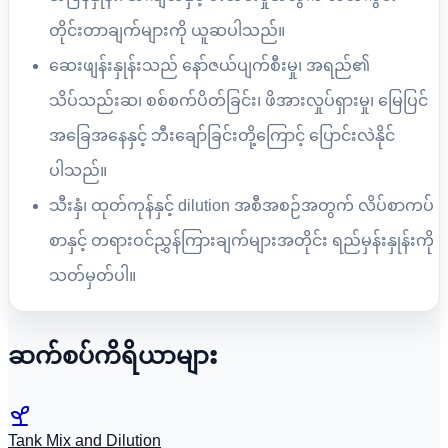
တိုင်းတာချက်များကို ယူဆပါသည်။
ဆေးဖျန်းနှုန်းသည် နော်ဇယ်ပျက်စီးမှု၊ အရည်၏
သိပ်သည်းဆ၊ စစ်စက်ပိတ်ခြင်း၊ ဖိအားလှုပ်ရှားမှု၊ မြေပြင်
အခြေအနေနှင့် ဘီးချော်ခြင်းတို့ကြောင့် ပြောင်းလဲနိုင်
ပါသည်။
သီးနှံ၊ ထုတ်ကုန်နှင့် dilution အစီအစဉ်အတွက် လိပ်စာကပ်
စာနှင့် တရားဝင်ညွှန်ကြားချက်များအတိုင်း ရည်မှန်းနှုန်းကို
သတ်မှတ်ပါ။
ဆက်စပ်ကိရိယာများ
Tank Mix and Dilution