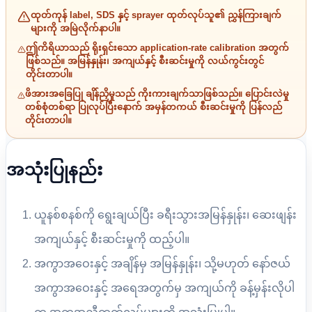
ထုတ်ကုန် label, SDS နှင့် sprayer ထုတ်လုပ်သူ၏ ညွှန်ကြားချက်
များကို အမြဲလိုက်နာပါ။
ဤကိရိယာသည် ရိုးရှင်းသော application-rate calibration အတွက်
ဖြစ်သည်။ အမြန်နှုန်း၊ အကျယ်နှင့် စီးဆင်းမှုကို လယ်ကွင်းတွင်
တိုင်းတာပါ။
ဖိအားအခြေပြု ချိန်ညှိမှုသည် ကိုးကားချက်သာဖြစ်သည်။ ပြောင်းလဲမှု
တစ်စုံတစ်ရာ ပြုလုပ်ပြီးနောက် အမှန်တကယ် စီးဆင်းမှုကို ပြန်လည်
တိုင်းတာပါ။
အသုံးပြုနည်း
ယူနစ်စနစ်ကို ရွေးချယ်ပြီး ခရီးသွားအမြန်နှုန်း၊ ဆေးဖျန်း
အကျယ်နှင့် စီးဆင်းမှုကို ထည့်ပါ။
အကွာအဝေးနှင့် အချိန်မှ အမြန်နှုန်း၊ သို့မဟုတ် နော်ဇယ်
အကွာအဝေးနှင့် အရေအတွက်မှ အကျယ်ကို ခန့်မှန်းလိုပါ