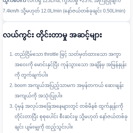
ထွက်ပေါက်
လက်ရှိ 123L/ha, ကွာဟမှု +23%, အကြံပြုချက်
7.4km/h သို့မဟုတ် 12.0L/min (နော်ဇယ်တစ်ခုချင်း 0.50L/min)
လယ်ကွင်း တိုင်းတာမှု အဆင့်များ
တည်ငြိမ်သော throttle ဖြင့် သတ်မှတ်ထားသော အကွာ
အဝေးကို မောင်းနှင်ပြီး ကုန်သွားသော အချိန်မှ အမြန်နှုန်း
ကို တွက်ချက်ပါ။
boom အကျယ်အပြည့်သာမက အမှန်တကယ် ဆေးဖျန်း
အကျယ်ကို အသုံးပြုပါ။
ပုံမှန် အလုပ်အခြေအနေများတွင် တစ်မိနစ် ထွက်နှုန်းကို
တိုင်းတာပြီး စုစုပေါင်း စီးဆင်းမှု သို့မဟုတ် နော်ဇယ်တစ်ခု
ချင်း ပျမ်းမျှကို ထည့်သွင်းပါ။