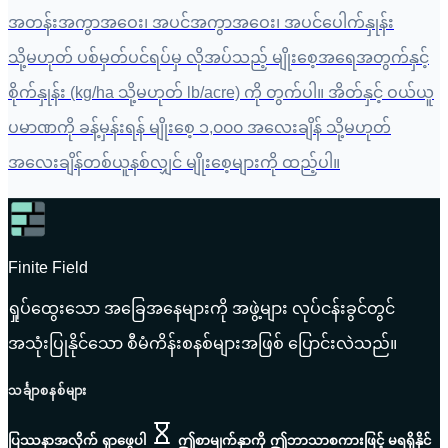
အတန်းအကွာအဝေး၊ အပင်အကွာအဝေး၊ အပင်ပေါက်နှုန်း
သို့မဟုတ် ပစ်မှတ်ပင်ရပ်မှ လိုအပ်သည့် မျိုးစေ့အရေအတွက်နှင့်
စိုက်နှုန်း (kg/ha သို့မဟုတ် lb/acre) ကို တွက်ပါ။ အိတ်နှင့် ဝယ်ယူ
ပမာဏကို ခန့်မှန်းရန် မျိုးစေ့ ၁,၀၀၀ အလေးချိန် သို့မဟုတ်
အလေးချိန်တစ်ယူနစ်လျှင် မျိုးစေ့များကို ထည့်ပါ။
Finite Field
ရှုပ်ထွေးသော အခြေအနေများကို အဖွဲ့များ လုပ်ငန်းခွင်တွင်
အသုံးပြုနိုင်သော စီမံကိန်းစနစ်များအဖြစ် ပြောင်းလဲသည်။
သင်္ချာစနစ်များ
ပြဿနာအလိုက် ရှာဖွေပါ
ဤစာမျက်နှာကို ဤဘာသာစကားဖြင့် မရရှိနိုင်