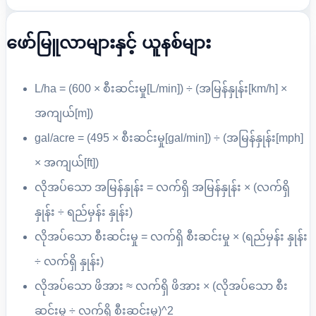
ဖော်မြူလာများနှင့် ယူနစ်များ
L/ha = (600 × စီးဆင်းမှု[L/min]) ÷ (အမြန်နှုန်း[km/h] ×
အကျယ်[m])
gal/acre = (495 × စီးဆင်းမှု[gal/min]) ÷ (အမြန်နှုန်း[mph]
× အကျယ်[ft])
လိုအပ်သော အမြန်နှုန်း = လက်ရှိ အမြန်နှုန်း × (လက်ရှိ
နှုန်း ÷ ရည်မှန်း နှုန်း)
လိုအပ်သော စီးဆင်းမှု = လက်ရှိ စီးဆင်းမှု × (ရည်မှန်း နှုန်း
÷ လက်ရှိ နှုန်း)
လိုအပ်သော ဖိအား ≈ လက်ရှိ ဖိအား × (လိုအပ်သော စီး
ဆင်းမှု ÷ လက်ရှိ စီးဆင်းမှု)^2