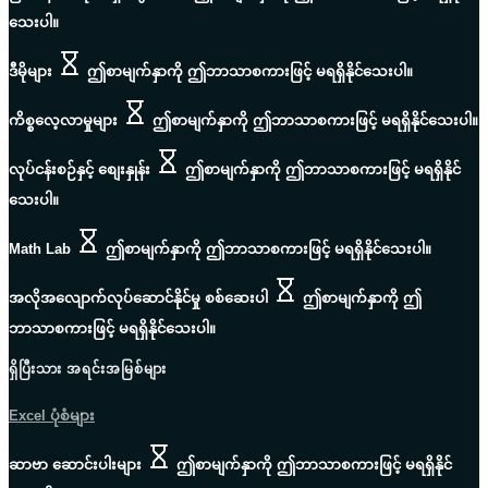
သေးပါ။
ဒီမိုများ
ဤစာမျက်နှာကို ဤဘာသာစကားဖြင့် မရရှိနိုင်သေးပါ။
ကိစ္စလေ့လာမှုများ
ဤစာမျက်နှာကို ဤဘာသာစကားဖြင့် မရရှိနိုင်သေးပါ။
လုပ်ငန်းစဉ်နှင့် စျေးနှုန်း
ဤစာမျက်နှာကို ဤဘာသာစကားဖြင့် မရရှိနိုင်
သေးပါ။
Math Lab
ဤစာမျက်နှာကို ဤဘာသာစကားဖြင့် မရရှိနိုင်သေးပါ။
အလိုအလျောက်လုပ်ဆောင်နိုင်မှု စစ်ဆေးပါ
ဤစာမျက်နှာကို ဤ
ဘာသာစကားဖြင့် မရရှိနိုင်သေးပါ။
ရှိပြီးသား အရင်းအမြစ်များ
Excel ပုံစံများ
ဆာဗာ ဆောင်းပါးများ
ဤစာမျက်နှာကို ဤဘာသာစကားဖြင့် မရရှိနိုင်