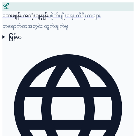
ဆေးဖျန်း အသုံးချနှုန်း
စိုက်ပျိုးရေး ကိရိယာများ
ဘရောက်ဇာအတွင်း တွက်ချက်မှု
မြန်မာ