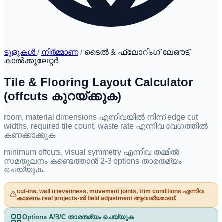
ടൂളുകൾ
/
നിർമ്മാണ
/
ടൈൽ & ഫ്ലോറിംഗ് ലേഔട്ട്
കാൽക്കുലേറ്റർ
Tile & Flooring Layout Calculator
(offcuts കുറയ്ക്കുക)
room, material dimensions എന്നിവയിൽ നിന്ന് edge cut
widths, required tile count, waste rate എന്നിവ വേഗത്തിൽ
കണക്കാക്കുക.
minimum offcuts, visual symmetry എന്നിവ തമ്മിൽ
സമതുലനം കണ്ടെത്താൻ 2-3 options താരതമ്യം
ചെയ്യുക.
cut-ins, wall unevenness, movement joints, trim conditions എന്നിവ
കാരണം real projects-ൽ field adjustment ആവശ്യമാണ്.
Options A/B/C താരതമ്യം ചെയ്യുക