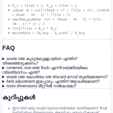
P_x = TileX + J, P_y = TileY + J
ഫ്ലഷ്: N = ceil((Room + J) / (Tile + J)), CutEnd
= Room - (N - 1) * (Tile + J)
കേന്ദ്രപ്പെടുത്തിയ: Cut = (Room - (N - 2) * Tile -
(N - 1) * J) / 2
TotalTiles = N_x * N_y
WasteRate = (A_buy - A_used) / A_buy
FAQ
waste rate കൂടുതലുള്ള option എന്തിന്
തിരഞ്ഞെടുക്കണം?
centered, one-side flush എന്നിവയ്ക്കിടയിലെ
വ്യത്യാസം എന്ത്?
waste rate യഥാർത്ഥ site discard-നോട് തുല്യമാണോ?
field adjustment ഇപ്പോഴും എന്തിന് ആവശ്യമാണ്?
room dimensions മീറ്ററിൽ നൽകാമോ?
കുറിപ്പുകൾ
ഈ tool ഒരു rough layout estimator മാത്രമാണ്. final
installation dimensions ആയി ഉപയോഗിക്കരുത്.