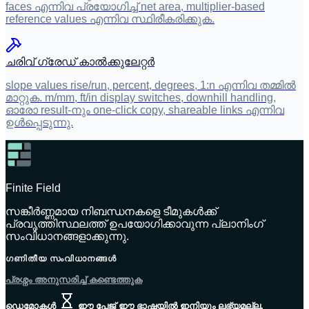
faces എന്നിവ പ്രയോഗിച്ച് net area, multiplier-based
reference values എന്നിവ സ്ഥിരീകരിക്കുക.
ചരിവ് ഗ്രേഡ് കാൽക്കുലേറ്റർ
slope values rise/run, percent, degrees, 1:n എന്നിവ തമ്മിൽ
മാറ്റുക. m/mm, ft/in display switches, downhill handling,
ഓരോ result-നും one-click copy, shareable links എന്നിവ
ഉൾപ്പെടുന്നു.
Finite Field
സങ്കീർണ്ണമായ നിബന്ധനകളെ ടീമുകൾക്ക്
പ്രവൃത്തിസ്ഥലത്ത് ഉപയോഗിക്കാവുന്ന പ്ലാനിംഗ്
സംവിധാനങ്ങളാക്കുന്നു.
ഗണിതീയ സംവിധാനങ്ങൾ
പ്രശ്നം അനുസരിച്ച് കണ്ടെത്തുക
ഡെമോകൾ
ഈ പേജ് ഈ ഭാഷയിൽ ഇനിയും ലഭ്യമല്ല.