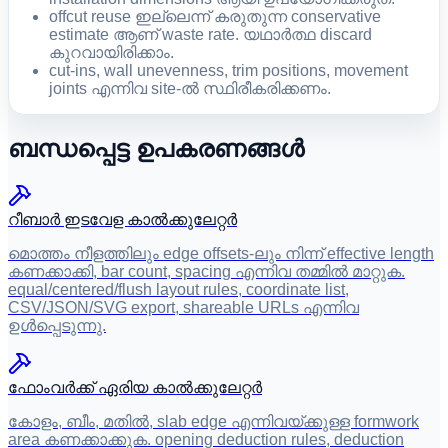
offcut reuse ഇല്ലെന്ന് കരുതുന്ന conservative
estimate ആണ് waste rate. യഥാർത്ഥ discard
കുറവായിരിക്കാം.
cut-ins, wall unevenness, trim positions, movement
joints എന്നിവ site-ൽ സ്ഥിരീകരിക്കണം.
ബന്ധപ്പെട്ട ഉപകരണങ്ങൾ
റീബാർ ഇടവേള കാൽക്കുലേറ്റർ
മൊത്തം നീളത്തിലും edge offsets-ലും നിന്ന് effective length
കണക്കാക്കി, bar count, spacing എന്നിവ തമ്മിൽ മാറ്റുക.
equal/centered/flush layout rules, coordinate list,
CSV/JSON/SVG export, shareable URLs എന്നിവ
ഉൾപ്പെടുന്നു.
ഫോംവർക്ക് ഏരിയ കാൽക്കുലേറ്റർ
കോളം, ബീം, മതിൽ, slab edge എന്നിവയ്ക്കുള്ള formwork
area കണക്കാക്കുക. opening deduction rules, deduction