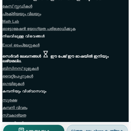
കേസ് സ്റ്റഡികൾ
പ്രക്രിയയും വിലയും
Math Lab
ഓട്ടോമേഷൻ യോഗ്യത പരിശോധിക്കുക
നിലവിലുള്ള വിഭവങ്ങൾ
Excel ടെംപ്ലേറ്റുകൾ
സെർവർ ലേഖനങ്ങൾ
ഈ പേജ് ഈ ഭാഷയിൽ ഇനിയും
ലഭ്യമല്ല.
ബിസിനസ് ടൂളുകൾ
വൈറ്റ്പേപ്പറുകൾ
ഗെയിമുകൾ
കമ്പനിയും വിശ്വാസവും
സുരക്ഷ
കമ്പനി വിവരം
സ്വകാര്യത
സൈറ്റ്മാപ്പ്