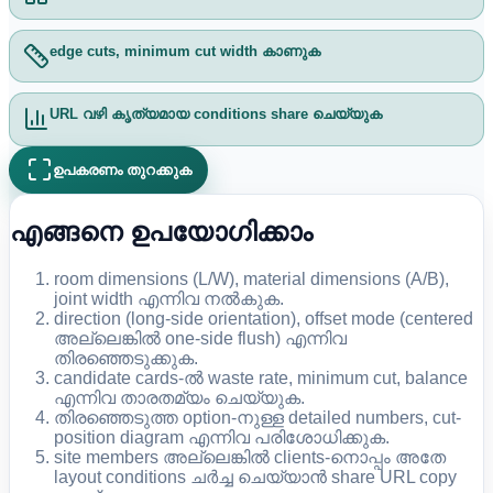
edge cuts, minimum cut width കാണുക
URL വഴി കൃത്യമായ conditions share ചെയ്യുക
ഉപകരണം തുറക്കുക
എങ്ങനെ ഉപയോഗിക്കാം
room dimensions (L/W), material dimensions (A/B),
joint width എന്നിവ നൽകുക.
direction (long-side orientation), offset mode (centered
അല്ലെങ്കിൽ one-side flush) എന്നിവ
തിരഞ്ഞെടുക്കുക.
candidate cards-ൽ waste rate, minimum cut, balance
എന്നിവ താരതമ്യം ചെയ്യുക.
തിരഞ്ഞെടുത്ത option-നുള്ള detailed numbers, cut-
position diagram എന്നിവ പരിശോധിക്കുക.
site members അല്ലെങ്കിൽ clients-നൊപ്പം അതേ
layout conditions ചർച്ച ചെയ്യാൻ share URL copy