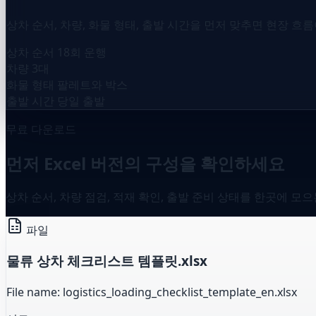
상차 순서, 차량, 화물 형태, 출발 시간을 먼저 맞추면 현장 흐
상차 순서
18회 운행
차량
3대
화물 형태
팔레트와 박스
출발 시간
당일 출발
무료 다운로드
먼저 Excel 버전의 구성을 확인하세요
상차 순서, 차량 점검, 적재 확인, 출발 준비 상태를 한곳에 모
파일
물류 상차 체크리스트 템플릿.xlsx
File name: logistics_loading_checklist_template_en.xlsx