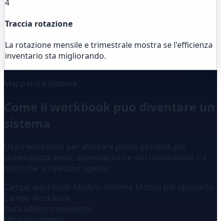
4
Traccia rotazione
La rotazione mensile e trimestrale mostra se l'efficienza
inventario sta migliorando.
Mappatura sistema
Come il workbook puo diventare un
sistema
Usa il workbook per allineare prima gli input, poi
sistematizza avvisi, approvazioni e sincronizzazioni tra
team che si ripetono spesso.
Campo workbook
Modulo sistema
Motivo per spostarlo
Campo workbook
Data ultimo movimento
Modulo sistema