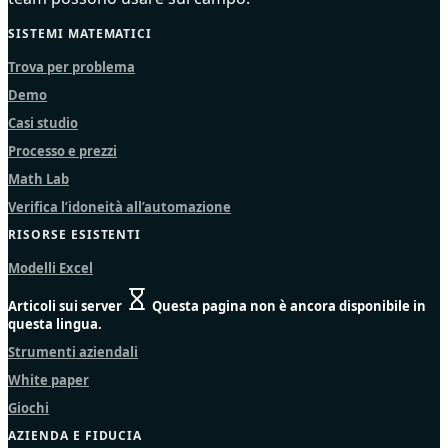
SISTEMI MATEMATICI
Trova per problema
Demo
Casi studio
Processo e prezzi
Math Lab
Verifica l’idoneità all’automazione
RISORSE ESISTENTI
Modelli Excel
Articoli sui server
Questa pagina non è ancora disponibile in
questa lingua.
Strumenti aziendali
White paper
Giochi
AZIENDA E FIDUCIA