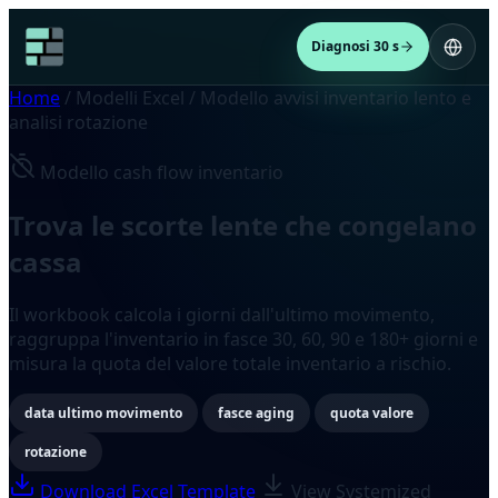
Diagnosi 30 s
Home
/
Modelli Excel
/
Modello avvisi inventario lento e
analisi rotazione
Modello cash flow inventario
Trova le scorte lente che congelano
cassa
Il workbook calcola i giorni dall'ultimo movimento,
raggruppa l'inventario in fasce 30, 60, 90 e 180+ giorni e
misura la quota del valore totale inventario a rischio.
data ultimo movimento
fasce aging
quota valore
rotazione
Download Excel Template
View Systemized