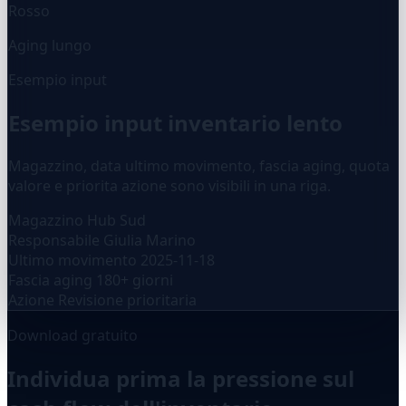
Rosso
Aging lungo
Esempio input
Esempio input inventario lento
Magazzino, data ultimo movimento, fascia aging, quota
valore e priorita azione sono visibili in una riga.
Magazzino
Hub Sud
Responsabile
Giulia Marino
Ultimo movimento
2025-11-18
Fascia aging
180+ giorni
Azione
Revisione prioritaria
Download gratuito
Individua prima la pressione sul