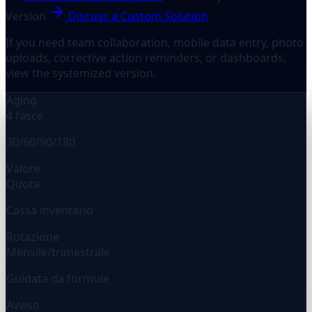
Version
Discuss a Custom Solution
If you need team collaboration, mobile data entry, photo
uploads, corrective action reminders, or dashboards,
view the systemized version.
Aging
4 fasce
30/60/90/180
Valore
Quota
Cassa inventario
Rotazione
Mensile/trimestrale
Guidata da formule
Avviso