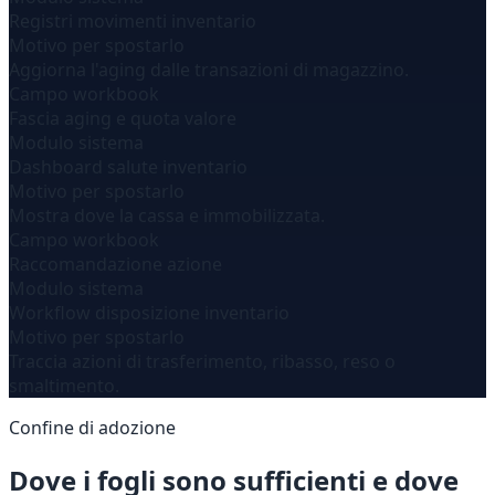
Registri movimenti inventario
Motivo per spostarlo
Aggiorna l'aging dalle transazioni di magazzino.
Campo workbook
Fascia aging e quota valore
Modulo sistema
Dashboard salute inventario
Motivo per spostarlo
Mostra dove la cassa e immobilizzata.
Campo workbook
Raccomandazione azione
Modulo sistema
Workflow disposizione inventario
Motivo per spostarlo
Traccia azioni di trasferimento, ribasso, reso o
smaltimento.
Confine di adozione
Dove i fogli sono sufficienti e dove