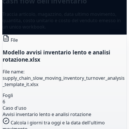
cash flow dell'inventario
Traccia articolo, magazzino, data ultimo movimento,
quantita, costo unitario e costo del venduto emesso in
un unico workbook.
File
Modello avvisi inventario lento e analisi
rotazione.xlsx
File name:
supply_chain_slow_moving_inventory_turnover_analysis
_template_it.xlsx
Fogli
6
Caso d'uso
Avvisi inventario lento e analisi rotazione
Calcola i giorni tra oggi e la data dell'ultimo
movimento.