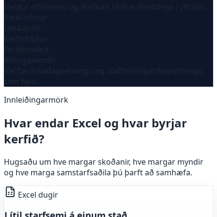
Heldur eftirvinnu og atriðum í bið auðveldlega í yfirsýn.
Excel-hlutur
Lokaatriði
Kerfishlutur
Feriltímalína
Athugasemdir
Varðar lokadagsetningu og staðfestingardagsetningu
sem feril.
Innleiðingarmörk
Hvar endar Excel og hvar byrjar
kerfið?
Hugsaðu um hve margar skoðanir, hve margar myndir
og hve marga samstarfsaðila þú þarft að samhæfa.
Excel dugir
Lítil starfsemi á einum stað