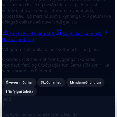
vera áfram í Excel og hvaða hlutar eigi að færast í
vefkerfi, út frá skoðunaratriðum, myndafjölda,
úrbótaflæði og markhópum tilkynninga. Við getum líka
aðlagað dálkana að núverandi gátlista.
Sæktu Excel-sniðmátið
Skoða kerfisdæmið
Hafðu samband
Við getum stillt dálkana að skoðunarferlinu þínu.
Ókeypis Excel-sniðmát fyrir byggingarskoðanir,
myndayfirferð og úrbótastjórnun. Sama síða sýnir líka
samsvarandi kerfisdæmi.
Ókeypis niðurhal
Skoðunarlisti
Myndameðhöndlun
Eftirfylgni úrbóta
Blöð
11
Skoðanir, myndir og aðgerðir aðskildar