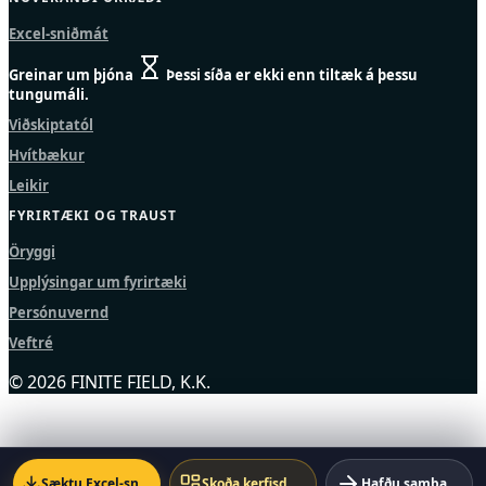
Excel-sniðmát
Greinar um þjóna
Þessi síða er ekki enn tiltæk á þessu
tungumáli.
Viðskiptatól
Hvítbækur
Leikir
FYRIRTÆKI OG TRAUST
Öryggi
Upplýsingar um fyrirtæki
Persónuvernd
Veftré
© 2026 FINITE FIELD, K.K.
Sæktu Excel-sniðmátið
Skoða kerfisdæmið
Hafðu samband