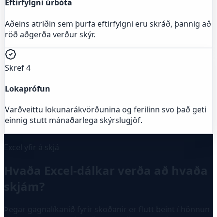
Eftirfylgni úrbóta
Aðeins atriðin sem þurfa eftirfylgni eru skráð, þannig að
röð aðgerða verður skýr.
Skref 4
Lokaprófun
Varðveittu lokunarákvörðunina og ferilinn svo það geti
einnig stutt mánaðarlega skýrslugjöf.
Excel yfir á skjá
Hvaða Excel-dálkar verða að hvaða
skjám?
Þegar gagnalíkanið fyrir skoðanir er flutt beint í hönnun