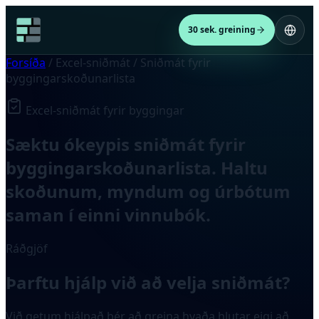
30 sek. greining
Forsíða
/
Excel-sniðmát
/
Sniðmát fyrir
byggingarskoðunarlista
Excel-sniðmát fyrir byggingar
Sæktu ókeypis sniðmát fyrir
byggingarskoðunarlista. Haltu
skoðunum, myndum og úrbótum
saman í einni vinnubók.
Ráðgjöf
Þarftu hjálp við að velja sniðmát?
Við getum hjálpað þér að greina hvaða hlutar eigi að