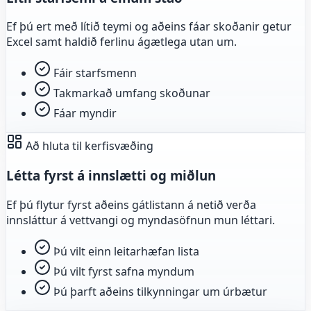
Ef þú ert með lítið teymi og aðeins fáar skoðanir getur
Excel samt haldið ferlinu ágætlega utan um.
Fáir starfsmenn
Takmarkað umfang skoðunar
Fáar myndir
Að hluta til kerfisvæðing
Létta fyrst á innslætti og miðlun
Ef þú flytur fyrst aðeins gátlistann á netið verða
innsláttur á vettvangi og myndasöfnun mun léttari.
Þú vilt einn leitarhæfan lista
Þú vilt fyrst safna myndum
Þú þarft aðeins tilkynningar um úrbætur