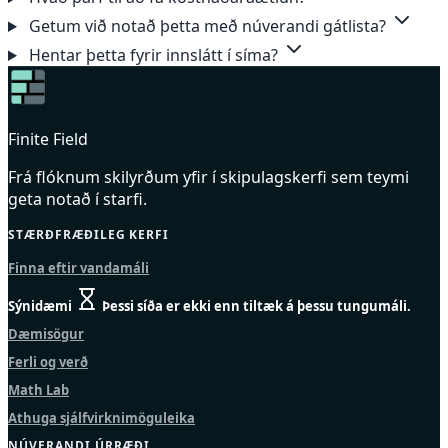
Getum við notað þetta með núverandi gátlista?
Hentar þetta fyrir innslátt í síma?
Finite Field
Frá flóknum skilyrðum yfir í skipulagskerfi sem teymi
geta notað í starfi.
STÆRÐFRÆÐILEG KERFI
Finna eftir vandamáli
Sýnidæmi
Þessi síða er ekki enn tiltæk á þessu tungumáli.
Dæmisögur
Ferli og verð
Math Lab
Athuga sjálfvirknimöguleika
NÚVERANDI ÚRRÆÐI