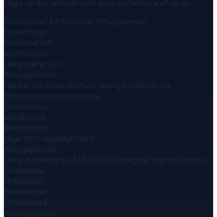
skjáa verður vinnulíkanið mun auðveldara að skilja.
Excel-hlutur
Kerfishlutur
Athugasemdir
Excel-hlutur
Skoðunarlisti
Kerfishlutur
Leitarhæfur listi
Athugasemdir
Heldur skoðunaratriðum, ábyrgðaraðilum og
tímamörkum í einum lista.
Excel-hlutur
Myndaskrá
Kerfishlutur
Skjár fyrir myndayfirferð
Athugasemdir
Gerir auðveldara að yfirfara viðhengdar myndir saman.
Excel-hlutur
Úrbótalisti
Kerfishlutur
Úrbótaborð
Athugasemdir