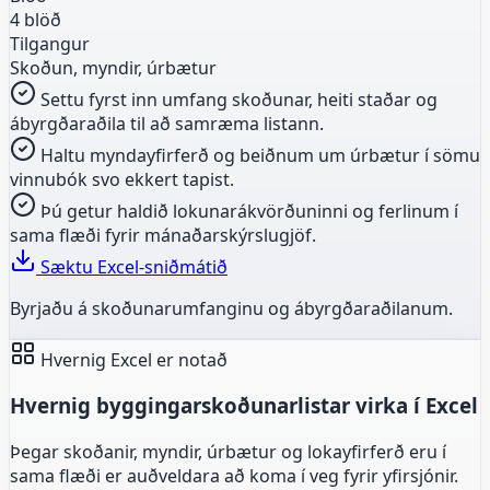
4 blöð
Tilgangur
Skoðun, myndir, úrbætur
Settu fyrst inn umfang skoðunar, heiti staðar og
ábyrgðaraðila til að samræma listann.
Haltu myndayfirferð og beiðnum um úrbætur í sömu
vinnubók svo ekkert tapist.
Þú getur haldið lokunarákvörðuninni og ferlinum í
sama flæði fyrir mánaðarskýrslugjöf.
Sæktu Excel-sniðmátið
Byrjaðu á skoðunarumfanginu og ábyrgðaraðilanum.
Hvernig Excel er notað
Hvernig byggingarskoðunarlistar virka í Excel
Þegar skoðanir, myndir, úrbætur og lokayfirferð eru í
sama flæði er auðveldara að koma í veg fyrir yfirsjónir.