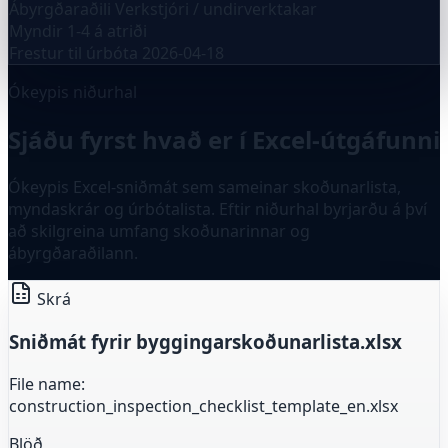
Ábyrgðaraðili
Verkstjóri / undirverktakar
Myndir
1-4 á atriði
Frestur til úrbóta
2026-04-18
Ókeypis niðurhal
Sjáðu fyrst hvað er í Excel-útgáfunni
Ókeypis Excel-sniðmát sem sameinar skoðunarlista,
myndaskrár og úrbótalista. Eftir niðurhal byrjarðu á því
að skilgreina umfang skoðunarinnar og
ábyrgðaraðilann.
Skrá
Sniðmát fyrir byggingarskoðunarlista.xlsx
File name:
construction_inspection_checklist_template_en.xlsx
Blöð