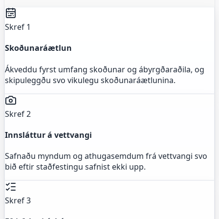
Skref 1
Skoðunaráætlun
Ákveddu fyrst umfang skoðunar og ábyrgðaraðila, og
skipuleggðu svo vikulegu skoðunaráætlunina.
Skref 2
Innsláttur á vettvangi
Safnaðu myndum og athugasemdum frá vettvangi svo
bið eftir staðfestingu safnist ekki upp.
Skref 3