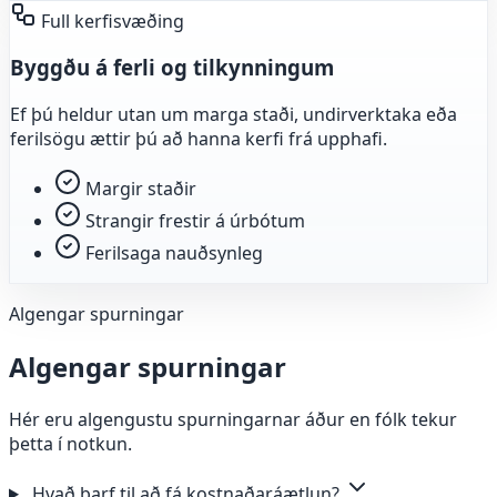
Full kerfisvæðing
Byggðu á ferli og tilkynningum
Ef þú heldur utan um marga staði, undirverktaka eða
ferilsögu ættir þú að hanna kerfi frá upphafi.
Margir staðir
Strangir frestir á úrbótum
Ferilsaga nauðsynleg
Algengar spurningar
Algengar spurningar
Hér eru algengustu spurningarnar áður en fólk tekur
þetta í notkun.
Hvað þarf til að fá kostnaðaráætlun?