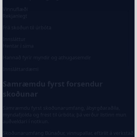
Vinnuflæði
Rekjanlegt
Frá skoðun til úrbóta
Innsláttur
Hentar í síma
Hannað fyrir myndir og athugasemdir
Innsláttardæmi
Samræmdu fyrst forsendur
skoðunar
Samræmdu fyrst skoðunarumfang, ábyrgðaraðila,
myndafjölda og frest til úrbóta; þá verður listinn mun
auðveldari í notkun.
Skoðunarumfang
Búnaður, vinnupallar, eftirlit á verkstað