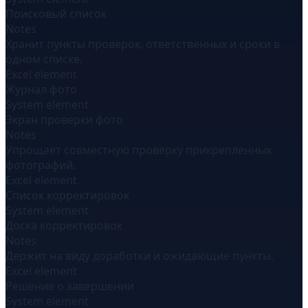
Поисковый список
Notes
Хранит пункты проверок, ответственных и сроки в
одном списке.
Excel element
Журнал фото
System element
Экран проверки фото
Notes
Упрощает совместную проверку прикрепленных
фотографий.
Excel element
Список корректировок
System element
Доска корректировок
Notes
Держит на виду доработки и ожидающие пункты.
Excel element
Решение о завершении
System element