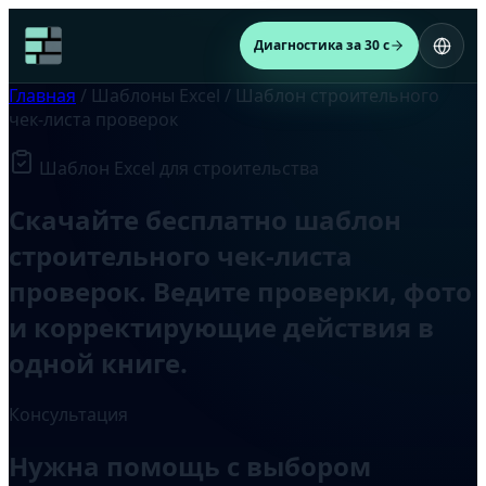
Диагностика за 30 с
Главная
/
Шаблоны Excel
/
Шаблон строительного
чек-листа проверок
Шаблон Excel для строительства
Скачайте бесплатно шаблон
строительного чек-листа
проверок. Ведите проверки, фото
и корректирующие действия в
одной книге.
Консультация
Нужна помощь с выбором