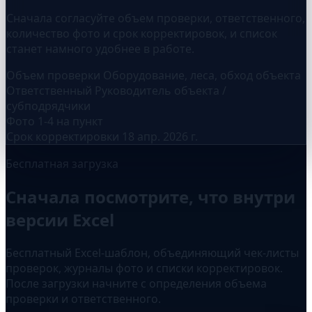
Сначала согласуйте объем проверки, ответственного,
количество фото и срок корректировок, и список
станет намного удобнее в работе.
Объем проверки
Оборудование, леса, обход объекта
Ответственный
Руководитель объекта /
субподрядчики
Фото
1-4 на пункт
Срок корректировки
18 апр. 2026 г.
Бесплатная загрузка
Сначала посмотрите, что внутри
версии Excel
Бесплатный Excel-шаблон, объединяющий чек-листы
проверок, журналы фото и списки корректировок.
После загрузки начните с определения объема
проверки и ответственного.