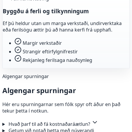
Byggðu á ferli og tilkynningum
Ef þú heldur utan um marga verkstaði, undirverktaka
eða ferilsögu ættir þú að hanna kerfi frá upphafi.
Margir verkstaðir
Strangir eftirfylgnifrestir
Rekjanleg ferilsaga nauðsynleg
Algengar spurningar
Algengar spurningar
Hér eru spurningarnar sem fólk spyr oft áður en það
tekur þetta í notkun.
Hvað þarf til að fá kostnaðaráætlun?
Getum við notað þetta með núverandi