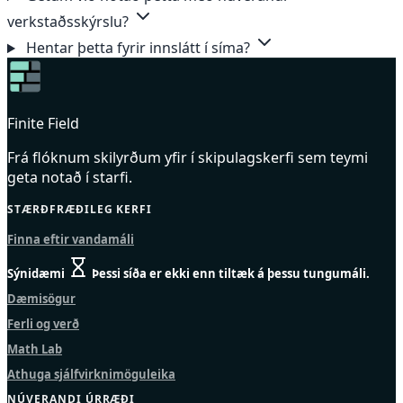
verkstaðsskýrslu?
Hentar þetta fyrir innslátt í síma?
Finite Field
Frá flóknum skilyrðum yfir í skipulagskerfi sem teymi
geta notað í starfi.
STÆRÐFRÆÐILEG KERFI
Finna eftir vandamáli
Sýnidæmi
Þessi síða er ekki enn tiltæk á þessu tungumáli.
Dæmisögur
Ferli og verð
Math Lab
Athuga sjálfvirknimöguleika
NÚVERANDI ÚRRÆÐI