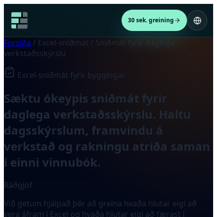
30 sek. greining
Forsíða
/
Excel-sniðmát
/
Sniðmát fyrir daglega
verkstaðsskýrslu
Excel-sniðmát fyrir byggingar
Sæktu ókeypis sniðmát fyrir
daglega verkstaðsskýrslu. Haltu
dagsskýrslum, framvindu á
verkstað og rakningu atriða saman
í einni vinnubók.
Ráðgjöf
Við getum hjálpað þér að greina hvaða hlutar eigi að
vera áfram í Excel og hvaða hlutar eigi að færast í