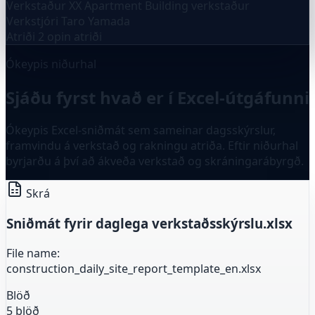
Verkstaður
XX Apartment Building verkstaður
Verkstjóri
Taro Yamada
Atriði
2 opin atriði
Ókeypis niðurhal
Sjáðu fyrst hvað er í Excel-útgáfunni
Ókeypis Excel-sniðmát sem sameinar dagsskýrslur,
framvindu á verkstað og rakningu atriða. Eftir niðurhal
byrjarðu á því að ákveða verkstað og skráningarábyrgð.
Skrá
Sniðmát fyrir daglega verkstaðsskýrslu.xlsx
File name:
construction_daily_site_report_template_en.xlsx
Blöð
5 blöð