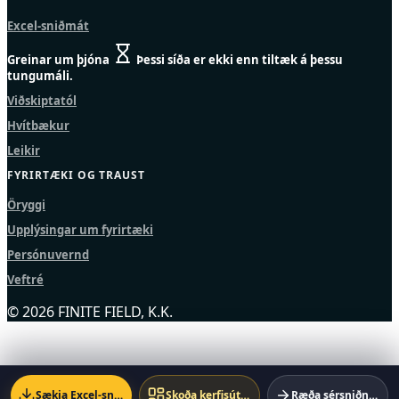
Excel-sniðmát
Greinar um þjóna
Þessi síða er ekki enn tiltæk á þessu
tungumáli.
Viðskiptatól
Hvítbækur
Leikir
FYRIRTÆKI OG TRAUST
Öryggi
Upplýsingar um fyrirtæki
Persónuvernd
Veftré
© 2026 FINITE FIELD, K.K.
Sækja Excel-sniðmát
Skoða kerfisútgáfu
Ræða sérsniðna lausn