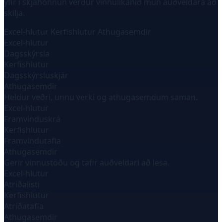
yfir í skjáhönnun verður vinnulíkanið mun auðveldara að
skilja.
Excel-hlutur
Kerfishlutur
Athugasemdir
Excel-hlutur
Dagsskýrsla
Kerfishlutur
Dagsskýrsluskjár
Athugasemdir
Heldur veðri, unnu verki og athugasemdum saman.
Excel-hlutur
Framvinduskrá
Kerfishlutur
Framvindutafla
Athugasemdir
Gerir vinnustöðu og tafir auðveldari að lesa.
Excel-hlutur
Atriðalisti
Kerfishlutur
Atriðatafla
Athugasemdir