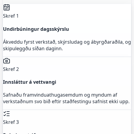
Skref 1
Undirbúningur dagsskýrslu
Ákveddu fyrst verkstað, skýrsludag og ábyrgðaraðila, og
skipuleggðu síðan daginn.
Skref 2
Innsláttur á vettvangi
Safnaðu framvinduathugasemdum og myndum af
verkstaðnum svo bið eftir staðfestingu safnist ekki upp.
Skref 3