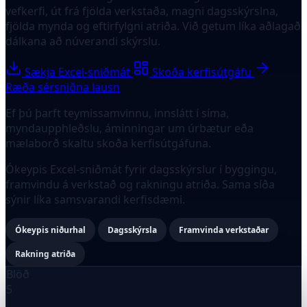
vefkerfi, út frá fjölda verkstaða, magni dagsskýrslna,
fjölda mynda og eftirfylgni atriða. Við getum líka aðlagað
dálkana að núverandi skýrslu.
Sækja Excel-sniðmát
Skoða kerfisútgáfu
Ræða sérsniðna lausn
Ef þú þarft teymissamvinnu, innslátt í síma,
myndaupphleðslu, áminningar um úrbætur eða
mælaborð skaltu skoða kerfisútgáfuna.
Ókeypis Excel-sniðmát fyrir dagsskýrslur í byggingu,
framvindu á verkstað og rakningu atriða. Sama síða
sýnir líka samsvarandi kerfisdæmi.
Ókeypis niðurhal
Dagsskýrsla
Framvinda verkstaðar
Rakning atriða
Blöð
5