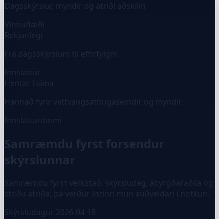
Dagsskýrslur, myndir og atriði aðskilin
Vinnuflæði
Rekjanlegt
Frá dagsskýrslum til eftirfylgni
Innsláttur
Hentar í síma
Hannað fyrir vettvangsathugasemdir og myndir
Innsláttardæmi
Samræmdu fyrst forsendur
skýrslunnar
Samræmdu fyrst verkstað, skýrsludag, ábyrgðaraðila og
stöðu atriða; þá verður listinn mun auðveldari í notkun.
Skýrsludagur
2026-04-18