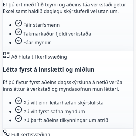
Ef þú ert með lítið teymi og aðeins fáa verkstaði getur
Excel samt haldið daglegu skýrsluferli vel utan um.
Fáir starfsmenn
Takmarkaður fjöldi verkstaða
Fáar myndir
Að hluta til kerfisvæðing
Létta fyrst á innslætti og miðlun
Ef þú flytur fyrst aðeins dagsskýrsluna á netið verða
innsláttur á verkstað og myndasöfnun mun léttari.
Þú vilt einn leitarhæfan skýrslulista
Þú vilt fyrst safna myndum
Þú þarft aðeins tilkynningar um atriði
Full kerfisvæðing