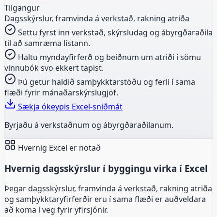
Tilgangur
Dagsskýrslur, framvinda á verkstað, rakning atriða
Settu fyrst inn verkstað, skýrsludag og ábyrgðaraðila
til að samræma listann.
Haltu myndayfirferð og beiðnum um atriði í sömu
vinnubók svo ekkert tapist.
Þú getur haldið samþykktarstöðu og ferli í sama
flæði fyrir mánaðarskýrslugjöf.
Sækja ókeypis Excel-sniðmát
Byrjaðu á verkstaðnum og ábyrgðaraðilanum.
Hvernig Excel er notað
Hvernig dagsskýrslur í byggingu virka í Excel
Þegar dagsskýrslur, framvinda á verkstað, rakning atriða
og samþykktaryfirferðir eru í sama flæði er auðveldara
að koma í veg fyrir yfirsjónir.