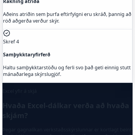
Rakning atriða
Aðeins atriðin sem þurfa eftirfylgni eru skráð, þannig að
röð aðgerða verður skýr.
Skref 4
Samþykktaryfirferð
Haltu samþykktarstöðu og ferli svo það geti einnig stutt
mánaðarlega skýrslugjöf.
Excel yfir á skjá
Hvaða Excel-dálkar verða að hvaða
skjám?
Þegar gagnalíkan verkstaðsskýrslunnar er kortlagt beint