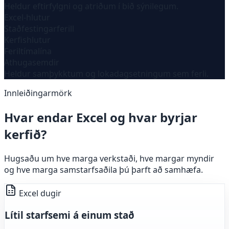
Heldur eftirfylgni og atriðum í bið sýnilegum.
Excel-hlutur
Staðfestingarferill
Kerfishlutur
Feriltímalína
Athugasemdir
Heldur samþykktum og lokadagsetningum sem ferli.
Innleiðingarmörk
Hvar endar Excel og hvar byrjar
kerfið?
Hugsaðu um hve marga verkstaði, hve margar myndir
og hve marga samstarfsaðila þú þarft að samhæfa.
Excel dugir
Lítil starfsemi á einum stað