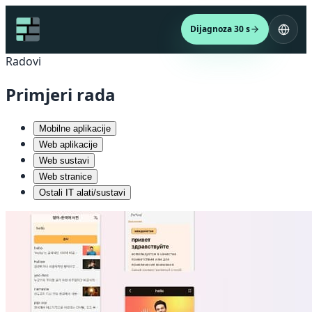
Dijagnoza 30 s
Radovi
Primjeri rada
Mobilne aplikacije
Web aplikacije
Web sustavi
Web stranice
Ostali IT alati/sustavi