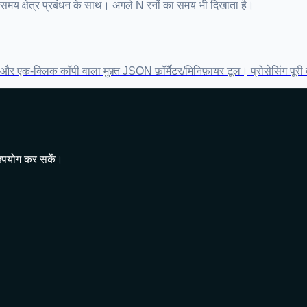
र समय क्षेत्र प्रबंधन के साथ। अगले N रनों का समय भी दिखाता है।
और एक-क्लिक कॉपी वाला मुफ़्त JSON फ़ॉर्मैटर/मिनिफ़ायर टूल। प्रोसेसिंग पूरी
र उपयोग कर सकें।