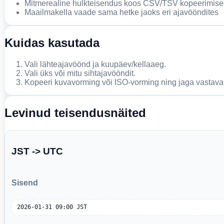
Mitmerealine hulkteisendus koos CSV/TSV kopeerimis
Maailmakella vaade sama hetke jaoks eri ajavööndites
Kuidas kasutada
Vali lähteajavöönd ja kuupäev/kellaaeg.
Vali üks või mitu sihtajavööndit.
Kopeeri kuvavorming või ISO-vorming ning jaga vastaval
Levinud teisendusnäited
JST -> UTC
Sisend
2026-01-31 09:00 JST