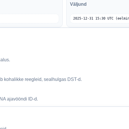
Väljund
2025-12-31 15:30 UTC (eelmi
alus.
tab kohalikke reegleid, sealhulgas DST-d.
NA ajavööndi ID-d.
eid.