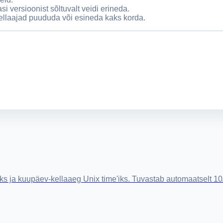
versioonist sõltuvalt veidi erineda.
llaajad puududa või esineda kaks korda.
ks ja kuupäev-kellaaeg Unix time'iks. Tuvastab automaatselt 10