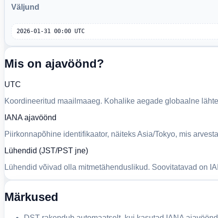
Väljund
2026-01-31 00:00 UTC
Mis on ajavöönd?
UTC
Koordineeritud maailmaaeg. Kohalike aegade globaalne lähte
IANA ajavöönd
Piirkonnapõhine identifikaator, näiteks Asia/Tokyo, mis arves
Lühendid (JST/PST jne)
Lühendid võivad olla mitmetähenduslikud. Soovitatavad on IA
Märkused
DST rakendub automaatselt, kui kasutad IANA ajavöönd