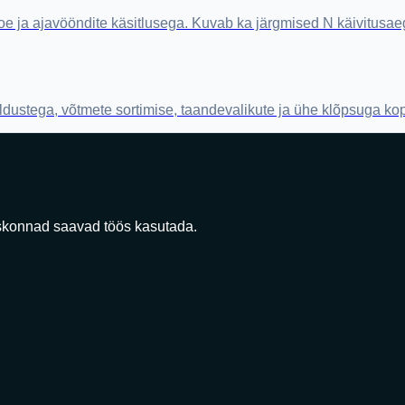
toe ja ajavööndite käsitlusega. Kuvab ka järgmised N käivitusae
eldustega, võtmete sortimise, taandevalikute ja ühe klõpsuga kop
skonnad saavad töös kasutada.