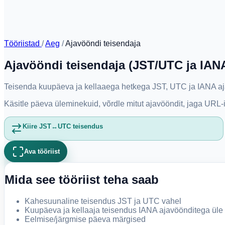
Tööriistad
/
Aeg
/
Ajavööndi teisendaja
Ajavööndi teisendaja (JST/UTC ja IAN
Teisenda kuupäeva ja kellaaega hetkega JST, UTC ja IANA aj
Käsitle päeva üleminekuid, võrdle mitut ajavööndit, jaga URL-i
Kiire JST↔UTC teisendus
Ava tööriist
Mida see tööriist teha saab
Kahesuunaline teisendus JST ja UTC vahel
Kuupäeva ja kellaaja teisendus IANA ajavöönditega ül
Eelmise/järgmise päeva märgised