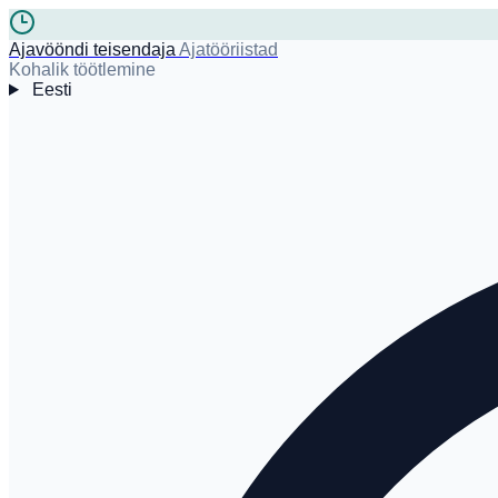
Ajavööndi teisendaja
Ajatööriistad
Kohalik töötlemine
Eesti