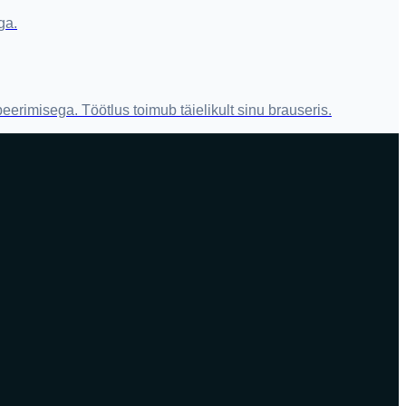
ga.
eerimisega. Töötlus toimub täielikult sinu brauseris.