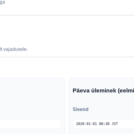
ega
t vajadusele.
Päeva üleminek (eelm
Sisend
2026-01-01 00:30 JST