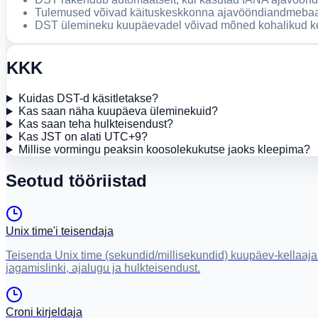
Tulemused võivad käituskeskkonna ajavööndiandmebaasi 
DST ülemineku kuupäevadel võivad mõned kohalikud ke
KKK
Kuidas DST-d käsitletakse?
Kas saan näha kuupäeva üleminekuid?
Kas saan teha hulkteisendust?
Kas JST on alati UTC+9?
Millise vormingu peaksin koosolekukutse jaoks kleepima?
Seotud tööriistad
Unix time'i teisendaja
Teisenda Unix time (sekundid/millisekundid) kuupäev-kellaaja
jagamislinki, ajalugu ja hulkteisendust.
Croni kirjeldaja