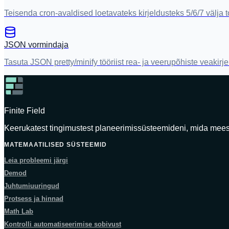
Teisenda cron-avaldised loetavateks kirjeldusteks 5/6/7 välja 
JSON vormindaja
Tasuta JSON pretty/minify tööriist rea- ja veerupõhiste veakirj
Finite Field
Keerukatest tingimustest planeerimissüsteemideni, mida mee
MATEMAATILISED SÜSTEEMID
Leia probleemi järgi
Demod
Juhtumiuuringud
Protsess ja hinnad
Math Lab
Kontrolli automatiseerimise sobivust