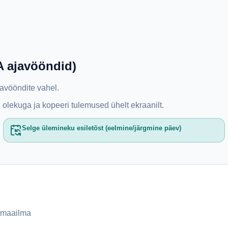
A ajavööndid)
avööndite vahel.
 olekuga ja kopeeri tulemused ühelt ekraanilt.
Selge ülemineku esiletõst (eelmine/järgmine päev)
e maailma