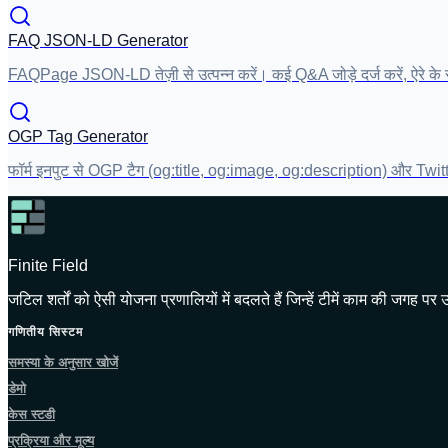
FAQ JSON-LD Generator
FAQPage JSON-LD तेज़ी से उत्पन्न करें। कई Q&A जोड़े दर्ज करें, ऐरे के रूप मे
OGP Tag Generator
फॉर्म इनपुट से OGP टैग (og:title, og:image, og:description) और Twitter C
Finite Field
जटिल शर्तों को ऐसी योजना प्रणालियों में बदलते हैं जिन्हें टीमें काम की जगह प
गणितीय सिस्टम
समस्या के अनुसार खोजें
डेमो
केस स्टडी
प्रक्रिया और मूल्य