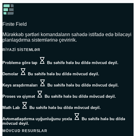
Finite Field
Mürəkkəb şərtləri komandaların sahədə istifadə edə biləcəyi
planlaşdırma sistemlərinə çeviririk.
RIYAZI SISTEMLƏR
Problemə görə tap
Bu səhifə hələ bu dildə mövcud deyil.
Demolar
Bu səhifə hələ bu dildə mövcud deyil.
Keys araşdırmaları
Bu səhifə hələ bu dildə mövcud deyil.
Proses və qiymət
Bu səhifə hələ bu dildə mövcud deyil.
Math Lab
Bu səhifə hələ bu dildə mövcud deyil.
Avtomatlaşdırma uyğunluğunu yoxla
Bu səhifə hələ bu dildə
mövcud deyil.
MÖVCUD RESURSLAR