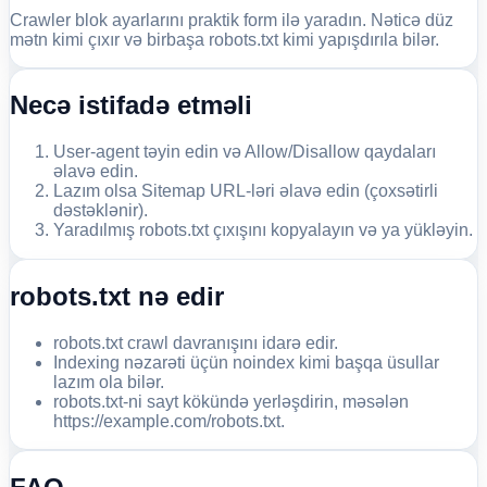
Crawler blok ayarlarını praktik form ilə yaradın. Nəticə düz
mətn kimi çıxır və birbaşa robots.txt kimi yapışdırıla bilər.
Necə istifadə etməli
User-agent təyin edin və Allow/Disallow qaydaları
əlavə edin.
Lazım olsa Sitemap URL-ləri əlavə edin (çoxsətirli
dəstəklənir).
Yaradılmış robots.txt çıxışını kopyalayın və ya yükləyin.
robots.txt nə edir
robots.txt crawl davranışını idarə edir.
Indexing nəzarəti üçün noindex kimi başqa üsullar
lazım ola bilər.
robots.txt-ni sayt kökündə yerləşdirin, məsələn
https://example.com/robots.txt.