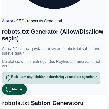
Alətlər
/
SEO
/
robots.txt Generatori
robots.txt Generator (Allow/Disallow
seçin)
Allow / Disallow qaydalarını seçərək robots.txt şablonunu
sürətlə qurun.
Bu alət crawl nəzarəti üçündür. Reytinq artımına zəmanət
vermir.
Riskli tam sayt blokları xəbərdarlıq və təsdiqlə aşkarlanır
Aləti aç
robots.txt Şablon Generatoru