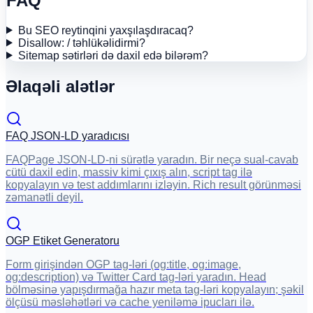
FAQ
Bu SEO reytinqini yaxşılaşdıracaq?
Disallow: / təhlükəlidirmi?
Sitemap sətirləri də daxil edə bilərəm?
Əlaqəli alətlər
FAQ JSON-LD yaradıcısı
FAQPage JSON-LD-ni sürətlə yaradın. Bir neçə sual-cavab
cütü daxil edin, massiv kimi çıxış alın, script tag ilə
kopyalayın və test addımlarını izləyin. Rich result görünməsi
zəmanətli deyil.
OGP Etiket Generatoru
Form girişindən OGP tag-ləri (og:title, og:image,
og:description) və Twitter Card tag-ləri yaradın. Head
bölməsinə yapışdırmağa hazır meta tag-ləri kopyalayın; şəkil
ölçüsü məsləhətləri və cache yeniləmə ipucları ilə.