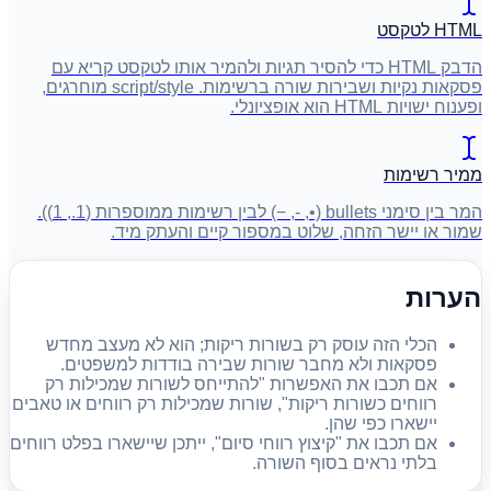
HTML לטקסט
הדבק HTML כדי להסיר תגיות ולהמיר אותו לטקסט קריא עם
פסקאות נקיות ושבירות שורה ברשימות. ‏script/style מוחרגים,
ופענוח ישויות HTML הוא אופציונלי.
ממיר רשימות
המר בין סימני bullets ‏(•, -, −) לבין רשימות ממוספרות ‏(1., 1)).
שמור או יישר הזחה, שלוט במספור קיים והעתק מיד.
הערות
הכלי הזה עוסק רק בשורות ריקות; הוא לא מעצב מחדש
פסקאות ולא מחבר שורות שבירה בודדות למשפטים.
אם תכבו את האפשרות "להתייחס לשורות שמכילות רק
רווחים כשורות ריקות", שורות שמכילות רק רווחים או טאבים
יישארו כפי שהן.
אם תכבו את "קיצוץ רווחי סיום", ייתכן שיישארו בפלט רווחים
בלתי נראים בסוף השורה.