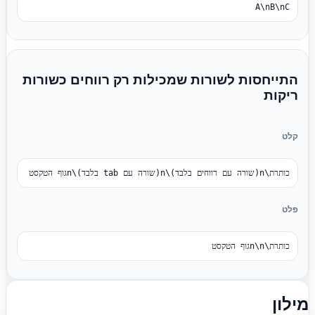
A\nB\nC
התייחסות לשורות שמכילות רק רווחים כשורות
ריקות
קלט
כותרת\n(שורה עם רווחים בלבד)\n(שורה עם tab בלבד)\nגוף הטקסט
פלט
כותרת\n\nגוף הטקסט
מילון