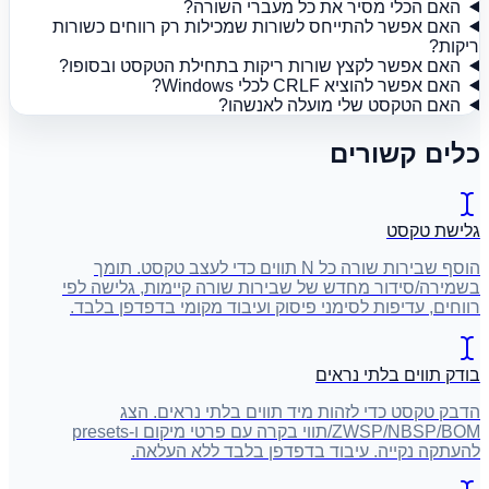
האם הכלי מסיר את כל מעברי השורה?
האם אפשר להתייחס לשורות שמכילות רק רווחים כשורות
ריקות?
האם אפשר לקצץ שורות ריקות בתחילת הטקסט ובסופו?
האם אפשר להוציא CRLF לכלי Windows?
האם הטקסט שלי מועלה לאנשהו?
כלים קשורים
גלישת טקסט
הוסף שבירות שורה כל N תווים כדי לעצב טקסט. תומך
בשמירה/סידור מחדש של שבירות שורה קיימות, גלישה לפי
רווחים, עדיפות לסימני פיסוק ועיבוד מקומי בדפדפן בלבד.
בודק תווים בלתי נראים
הדבק טקסט כדי לזהות מיד תווים בלתי נראים. הצג
ZWSP/NBSP/BOM/תווי בקרה עם פרטי מיקום ו-presets
להעתקה נקייה. עיבוד בדפדפן בלבד ללא העלאה.