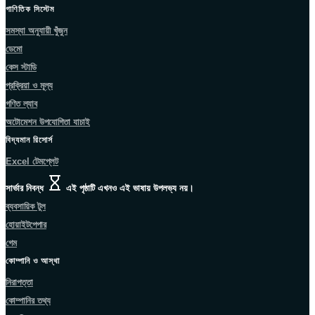
গাণিতিক সিস্টেম
সমস্যা অনুযায়ী খুঁজুন
ডেমো
কেস স্টাডি
প্রক্রিয়া ও মূল্য
গণিত ল্যাব
অটোমেশন উপযোগিতা যাচাই
বিদ্যমান রিসোর্স
Excel টেমপ্লেট
সার্ভার নিবন্ধ
এই পৃষ্ঠাটি এখনও এই ভাষায় উপলভ্য নয়।
ব্যবসায়িক টুল
হোয়াইটপেপার
গেম
কোম্পানি ও আস্থা
নিরাপত্তা
কোম্পানির তথ্য