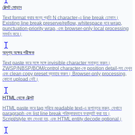
টেক্সট মোড়ান
Text format করার জন্য প্রতি N character-এ line break ঢোকান।
Existing line break preserve/reflow, whitespace ধরে wrap,
punctuation-priority wrap, এবং browser-only local processing
সমর্থন করে।
অদৃশ্য অক্ষর পরীক্ষক
Text paste করে সঙ্গে সঙ্গে invisible character সনাক্ত করুন।
ZWSP/NBSP/BOM/control character-কে position detail-সহ দেখুন
এবং clean copy preset ব্যবহার করুন। Browser-only processing,
কোনো upload নেই।
HTML থেকে টেক্সট
HTML paste করে tag সরিয়ে readable text-এ রূপান্তর করুন, যেখানে
paragraph এবং list line break পরিষ্কারভাবে ফরম্যাট করা হয়।
Script/style বাদ দেওয়া হয়, এবং HTML entity decode optional।