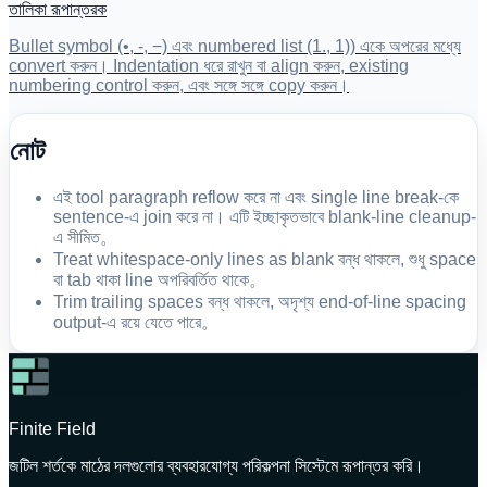
তালিকা রূপান্তরক
Bullet symbol (•, -, −) এবং numbered list (1., 1)) একে অপরের মধ্যে
convert করুন। Indentation ধরে রাখুন বা align করুন, existing
numbering control করুন, এবং সঙ্গে সঙ্গে copy করুন।
নোট
এই tool paragraph reflow করে না এবং single line break-কে
sentence-এ join করে না। এটি ইচ্ছাকৃতভাবে blank-line cleanup-
এ সীমিত。
Treat whitespace-only lines as blank বন্ধ থাকলে, শুধু space
বা tab থাকা line অপরিবর্তিত থাকে。
Trim trailing spaces বন্ধ থাকলে, অদৃশ্য end-of-line spacing
output-এ রয়ে যেতে পারে。
Finite Field
জটিল শর্তকে মাঠের দলগুলোর ব্যবহারযোগ্য পরিকল্পনা সিস্টেমে রূপান্তর করি।