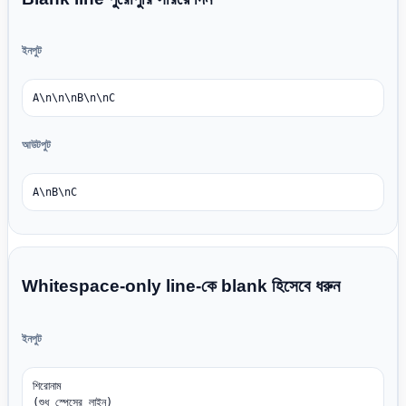
ইনপুট
A\n\n\nB\n\nC
আউটপুট
A\nB\nC
Whitespace-only line-কে blank হিসেবে ধরুন
ইনপুট
শিরোনাম

(শুধু স্পেসের লাইন)
