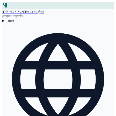
ফাঁকা লাইন সংকোচক
টেক্সট টুলস
লোকাল প্রসেসিং
বাংলা