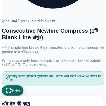
টুলস
/
Text
/
ক্রমাগত ফাঁকা লাইন সংকোচন
Consecutive Newline Compress (1টি
Blank Line রাখুন)
অর্থপূর্ণ single line break না মুছে repeated blank line compress করে
pasted text পরিষ্কার করুন。
Whitespace-only line-কে blank line হিসেবে ধরতে পারেন এবং output-
কে LF বা CRLF-এ বদলাতে পারেন。
সবকিছু আপনার ব্রাউজারে স্থানীয়ভাবে চলে। আপনার লেখা কখনো server-এ পাঠানো হয়
না。
টুল খুলুন
এই টুল কী করে