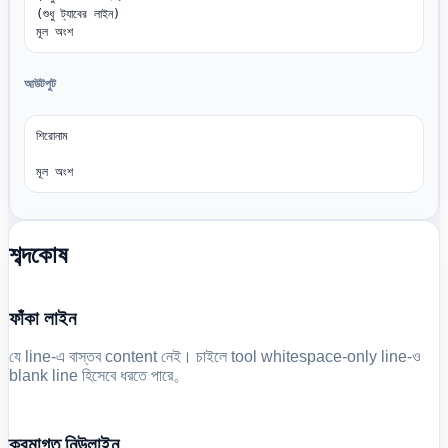
(শুধু ট্যাবের লাইন)

মূল অংশ
আউটপুট
শিরোনাম

মূল অংশ
শব্দকোষ
ফাঁকা লাইন
যে line-এ বাস্তব content নেই। চাইলে tool whitespace-only line-ও
blank line হিসেবে ধরতে পারে。
ক্রমাগত নিউলাইন