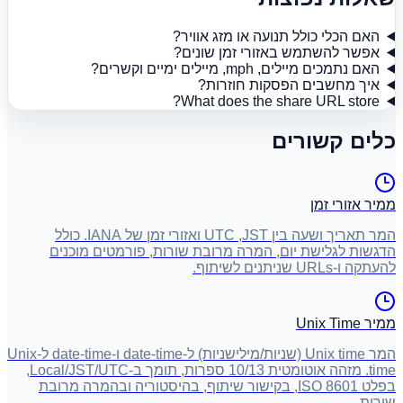
האם הכלי כולל תנועה או מזג אוויר?
אפשר להשתמש באזורי זמן שונים?
האם נתמכים מיילים, mph, מיילים ימיים וקשרים?
איך מחשבים הפסקות חוזרות?
What does the share URL store?
כלים קשורים
ממיר אזורי זמן
המר תאריך ושעה בין JST, ‏UTC ואזורי זמן של IANA. כולל
הדגשות לגלישת יום, המרה מרובת שורות, פורמטים מוכנים
להעתקה ו-URLs שניתנים לשיתוף.
ממיר Unix Time
המר Unix time ‏(שניות/מילישניות) ל-date-time ו-date-time ל-Unix
time. מזהה אוטומטית 10/13 ספרות, תומך ב-Local/JST/UTC,
בפלט ISO 8601, בקישור שיתוף, בהיסטוריה ובהמרה מרובת
שורות.