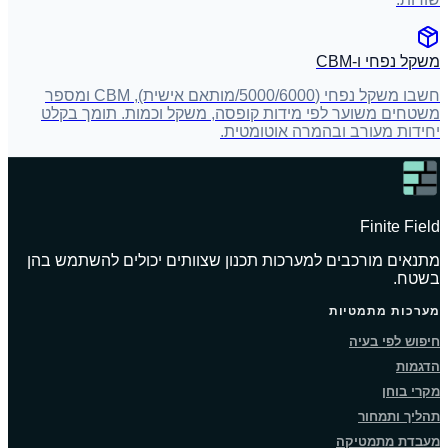
משקל נפחי ו-CBM
חשבו משקל נפחי (5000/6000/מותאם אישית), CBM ומספר
משטחים משוער לפי מידות קופסה, משקל וכמות. תומך בקלט
יחידות מעורב ובהמרה אוטומטית.
Finite Field
מתנאים מורכבים למערכות תכנון שצוותים יכולים להשתמש בהן
בשטח.
מערכות מתמטיות
חיפוש לפי בעיה
הדגמות
מקרי בוחן
תהליך ותמחור
מעבדת מתמטיקה