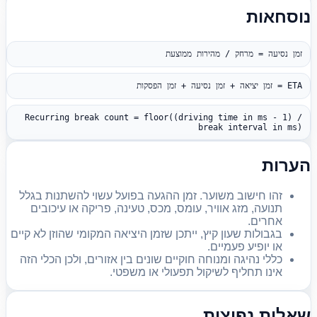
נוסחאות
זמן נסיעה = מרחק / מהירות ממוצעת
ETA = זמן יציאה + זמן נסיעה + זמן הפסקות
Recurring break count = floor((driving time in ms - 1) /
break interval in ms)
הערות
זהו חישוב משוער. זמן ההגעה בפועל עשוי להשתנות בגלל
תנועה, מזג אוויר, עומס, מכס, טעינה, פריקה או עיכובים
אחרים.
בגבולות שעון קיץ, ייתכן שזמן היציאה המקומי שהוזן לא קיים
או יופיע פעמיים.
כללי נהיגה ומנוחה חוקיים שונים בין אזורים, ולכן הכלי הזה
אינו תחליף לשיקול תפעולי או משפטי.
שאלות נפוצות