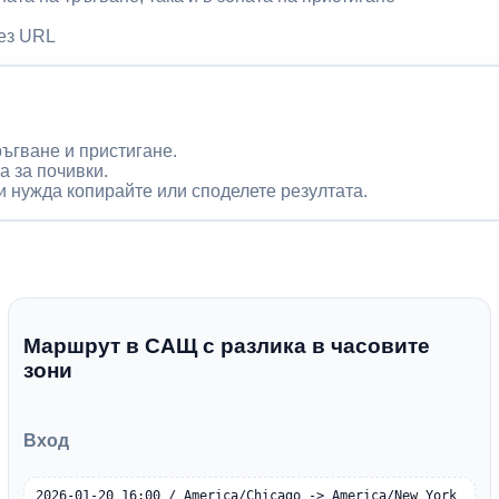
рез URL
ръгване и пристигане.
а за почивки.
и нужда копирайте или споделете резултата.
Маршрут в САЩ с разлика в часовите
зони
Вход
2026-01-20 16:00 / America/Chicago -> America/New_York 