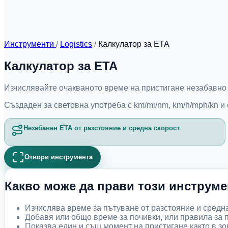
Инструменти
/
Logistics
/
Калкулатор за ETA
Калкулатор за ETA
Изчислявайте очакваното време на пристигане незабавно от
Създаден за световна употреба с km/mi/nm, km/h/mph/kn и 
Незабавен ETA от разстояние и средна скорост
Отвори инструмента
Какво може да прави този инструме
Изчислява време за пътуване от разстояние и средн
Добавя или общо време за почивки, или правила за 
Показва един и същ момент на пристигане както в зон