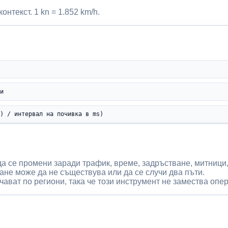
нтекст. 1 kn = 1.852 km/h.
ки
1) / интервал на почивка в ms)
а се промени заради трафик, време, задръстване, митници,
ане може да не съществува или да се случи два пъти.
ават по региони, така че този инструмент не замества опе