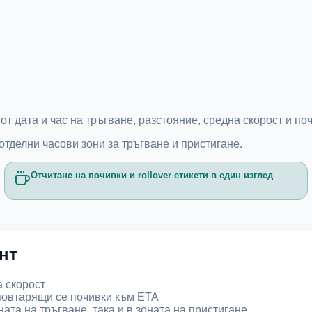
 дата и час на тръгване, разстояние, средна скорост и поч
отделни часови зони за тръгване и пристигане.
Отчитане на почивки и rollover етикети в един изглед
нт
а скорост
повтарящи се почивки към ETA
ата на тръгване, така и в зоната на пристигане