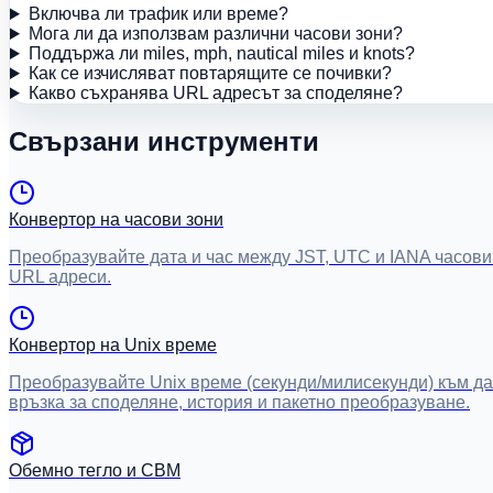
Включва ли трафик или време?
Мога ли да използвам различни часови зони?
Поддържа ли miles, mph, nautical miles и knots?
Как се изчисляват повтарящите се почивки?
Какво съхранява URL адресът за споделяне?
Свързани инструменти
Конвертор на часови зони
Преобразувайте дата и час между JST, UTC и IANA часови
URL адреси.
Конвертор на Unix време
Преобразувайте Unix време (секунди/милисекунди) към дат
връзка за споделяне, история и пакетно преобразуване.
Обемно тегло и CBM