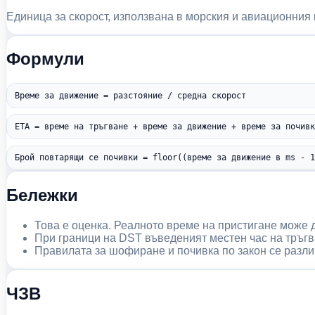
Единица за скорост, използвана в морския и авиационния ко
Формули
Време за движение = разстояние / средна скорост
ETA = време на тръгване + време за движение + време за почив
Брой повтарящи се почивки = floor((време за движение в ms - 
Бележки
Това е оценка. Реалното време на пристигане може д
При граници на DST въведеният местен час на тръгв
Правилата за шофиране и почивка по закон се различ
ЧЗВ