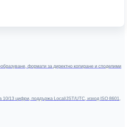
реобразуване, формати за директно копиране и споделими
а 10/13 цифри, поддържа Local/JST/UTC, изход ISO 8601,