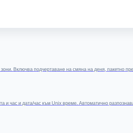
 зони. Включва подчертаване на смяна на деня, пакетно п
а и час и дата/час към Unix време. Автоматично разпознав