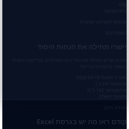
קלט
ניתן לשיתוף
שימושי לפעילות יומיומית
דוגמת קלט
יישרו תחילה את הנחות היסוד
אם מיישרים תחילה את הפריטים המרכזיים, הבדיקות היומיות
נעשות יציבות הרבה יותר.
תאריך תפעול
2026-04-18
Vehicle
יחידה 2
קילומטראז'
142 ק"מ
סטטוס
הושלם
הורדה חינם
קודם ראו מה יש בגרסת Excel