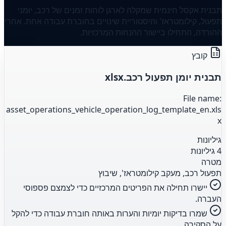
תבנית אקסל חינמית שמקלה לארגן לוחות זמנים של רכב, יומני
תפעול, קילומטראז' והיסטוריית שינויים בחוברת עבודה אחת. אחרי
ההורדה, התחילו ביישור ההנחות המרכזיות.
קובץ
תבנית יומן תפעול רכב.xlsx
File name:
asset_operations_vehicle_operation_log_template_en.xls
x
גיליונות
4 גיליונות
מטרה
תפעול רכב, מעקב קילומטראז', שיבוץ
יישרו תחילה את הפריטים המרכזיים כדי לצמצם פספוסי
העברה.
שמרו בדיקות יומיות והערות באותה חוברת עבודה כדי להקל
על הסקירה.