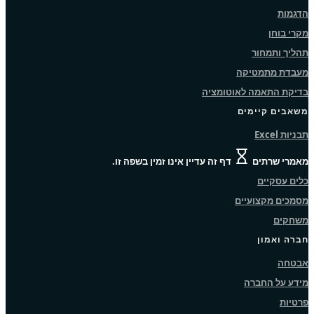
הדגמות
מקרי בוחן
תהליך ותמחור
מעבדת מתמטיקה
בדיקת התאמה לאוטומציה
משאבים קיימים
תבניות Excel
מאמרי שרתים
דף זה עדיין אינו זמין בשפה זו.
כלים עסקיים
מסמכים מקצועיים
משחקים
חברה ואמון
אבטחה
מידע על החברה
פרטיות