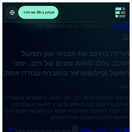
אבחון ב-30 שניות
דף הבית
/
תבניות אקסל
/
תבנית יומן תפעול רכב
הורידו בחינם את תבנית יומן תפעול
הרכב. נהלו לוחות זמנים של רכב, יומני
תפעול וקילומטראז' בחוברת עבודה אחת.
ייעוץ
על סמך לוחות זמנים של רכב, יומני תפעול, קילומטראז' והיסטוריית
שינויים, נוכל לעזור לכם להחליט מה צריך להישאר באקסל ומה
צריך לעבור למערכת אינטרנטית. אפשר גם לכוונן את העמודות כך
שיתאימו לחוברת העבודה הנוכחית שלכם.
הורדת תבנית האקסל
View Systemized Version