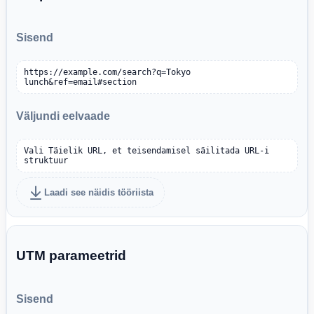
Sisend
https://example.com/search?q=Tokyo 
lunch&ref=email#section
Väljundi eelvaade
Vali Täielik URL, et teisendamisel säilitada URL-i 
struktuur
Laadi see näidis tööriista
UTM parameetrid
Sisend