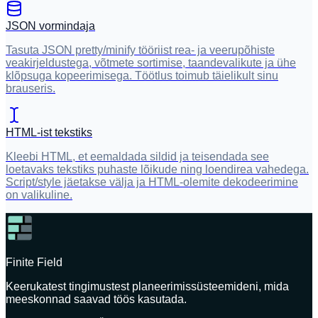
JSON vormindaja
Tasuta JSON pretty/minify tööriist rea- ja veerupõhiste
veakirjeldustega, võtmete sortimise, taandevalikute ja ühe
klõpsuga kopeerimisega. Töötlus toimub täielikult sinu
brauseris.
HTML-ist tekstiks
Kleebi HTML, et eemaldada sildid ja teisendada see
loetavaks tekstiks puhaste lõikude ning loendirea vahedega.
Script/style jäetakse välja ja HTML-olemite dekodeerimine
on valikuline.
Finite Field
Keerukatest tingimustest planeerimissüsteemideni, mida
meeskonnad saavad töös kasutada.