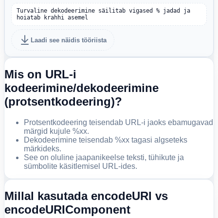
Turvaline dekodeerimine säilitab vigased % jadad ja 
hoiatab krahhi asemel
Laadi see näidis tööriista
Mis on URL-i
kodeerimine/dekodeerimine
(protsentkodeering)?
Protsentkodeering teisendab URL-i jaoks ebamugavad
märgid kujule %xx.
Dekodeerimine teisendab %xx tagasi algseteks
märkideks.
See on oluline jaapanikeelse teksti, tühikute ja
sümbolite käsitlemisel URL-ides.
Millal kasutada encodeURI vs
encodeURIComponent