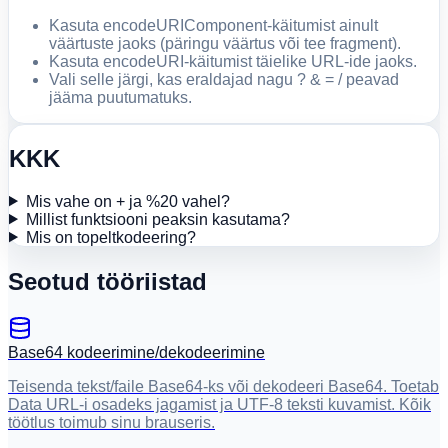
Kasuta encodeURIComponent-käitumist ainult
väärtuste jaoks (päringu väärtus või tee fragment).
Kasuta encodeURI-käitumist täielike URL-ide jaoks.
Vali selle järgi, kas eraldajad nagu ? & = / peavad
jääma puutumatuks.
KKK
Mis vahe on + ja %20 vahel?
Millist funktsiooni peaksin kasutama?
Mis on topeltkodeering?
Seotud tööriistad
Base64 kodeerimine/dekodeerimine
Teisenda tekst/faile Base64-ks või dekodeeri Base64. Toetab
Data URL-i osadeks jagamist ja UTF-8 teksti kuvamist. Kõik
töötlus toimub sinu brauseris.