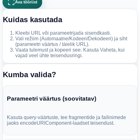
Ava tööriist
Kuidas kasutada
Kleebi URL või parameetrijada sisendkasti.
Vali režiim (Automaatne/Kodeeri/Dekodeeri) ja siht
(parameetri väärtus / täielik URL).
Vaata tulemust ja kopeeri see. Kasuta Vaheta, kui
vajad veel ühte teisendusringi.
Kumba valida?
Parameetri väärtus (soovitatav)
Kasuta query-väärtuste, tee fragmentide ja failinimede
jaoks encodeURIComponent-laadset teisendust.