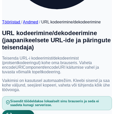
Tööriistad
/
Andmed
/
URL kodeerimine/dekodeerimine
URL kodeerimine/dekodeerimine
(jaapanikeelsete URL-ide ja päringute
teisendaja)
Teisenda URL-i kodeerimist/dekodeerimist
(protsentkodeeringut) kohe oma brauseris. Vaheta
encodeURIComponent/encodeURI käitumise vahel ja
tuvasta võimalik topeltkodeering.
Vaikimisi on kasutusel automaatrežiim. Kleebi sisend ja saa
kohe väljund, seejärel kopeeri, vaheta või tühjenda kõik ühe
töövooga.
Sisendit töödeldakse lokaalselt sinu brauseris ja seda ei
saadeta kunagi serverisse.