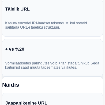
Täielik URL
Kasuta encodeURI-laadset teisendust, kui soovid
säilitada URL-i täieliku struktuuri.
+ vs %20
Vormilaadsetes päringutes võib + tähistada tühikut. Seda
käitumist saad muuta täpsemates valikutes.
Näidis
Jaapanikeelne URL