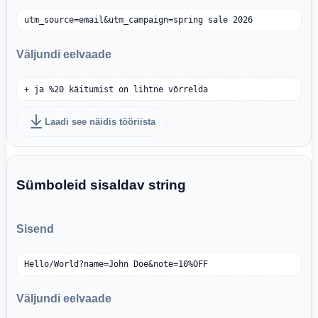
utm_source=email&utm_campaign=spring sale 2026
Väljundi eelvaade
+ ja %20 käitumist on lihtne võrrelda
Laadi see näidis tööriista
Sümboleid sisaldav string
Sisend
Hello/World?name=John Doe&note=10%OFF
Väljundi eelvaade