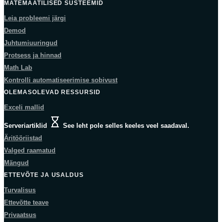
MATEMAATILISED SÜSTEEMID
Leia probleemi järgi
Demod
Juhtumiuuringud
Protsess ja hinnad
Math Lab
Kontrolli automatiseerimise sobivust
OLEMASOLEVAD RESSURSID
Exceli mallid
Serveriartiklid
See leht pole selles keeles veel saadaval.
Äritööriistad
Valged raamatud
Mängud
ETTEVÕTE JA USALDUS
Turvalisus
Ettevõtte teave
Privaatsus