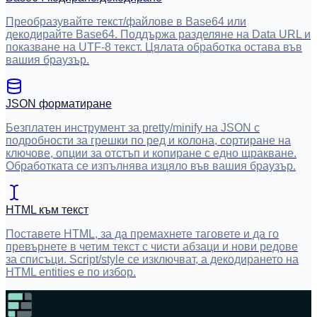
Преобразувайте текст/файлове в Base64 или
декодирайте Base64. Поддържа разделяне на Data URL и
показване на UTF-8 текст. Цялата обработка остава във
вашия браузър.
JSON форматиране
Безплатен инструмент за pretty/minify на JSON с
подробности за грешки по ред и колона, сортиране на
ключове, опции за отстъп и копиране с едно щракване.
Обработката се изпълнява изцяло във вашия браузър.
HTML към текст
Поставете HTML, за да премахнете таговете и да го
превърнете в четим текст с чисти абзаци и нови редове
за списъци. Script/style се изключват, а декодирането на
HTML entities е по избор.