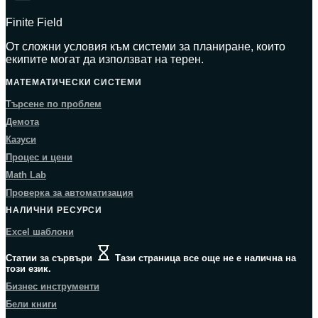
Finite Field
От сложни условия към системи за планиране, които
екипите могат да използват на терен.
МАТЕМАТИЧЕСКИ СИСТЕМИ
Търсене по проблем
Демота
Казуси
Процес и цени
Math Lab
Проверка за автоматизация
НАЛИЧНИ РЕСУРСИ
Excel шаблони
Статии за сървъри
Тази страница все още не е налична на
този език.
Бизнес инструменти
Бели книги