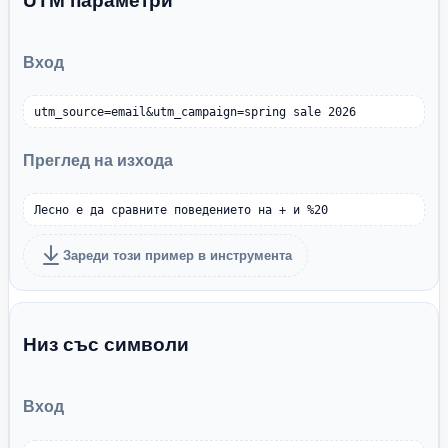
UTM параметри
Вход
utm_source=email&utm_campaign=spring sale 2026
Преглед на изхода
Лесно е да сравните поведението на + и %20
Зареди този пример в инструмента
Низ със символи
Вход