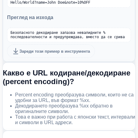
Hello/World?name=John Doe&note=10%OFF
Преглед на изхода
Безопасното декодиране запазва невалидните % 
последователности и предупреждава, вместо да се срива
Зареди този пример в инструмента
Какво е URL кодиране/декодиране
(percent encoding)?
Percent encoding преобразува символи, които не са
удобни за URL, във формат %xx.
Декодирането преобразува %xx обратно в
оригиналните символи.
Това е важно при работа с японски текст, интервали
и символи в URL адреси.