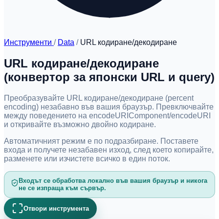
Инструменти
/
Data
/
URL кодиране/декодиране
URL кодиране/декодиране
(конвертор за японски URL и query)
Преобразувайте URL кодиране/декодиране (percent
encoding) незабавно във вашия браузър. Превключвайте
между поведението на encodeURIComponent/encodeURI
и откривайте възможно двойно кодиране.
Автоматичният режим е по подразбиране. Поставете
входа и получете незабавен изход, след което копирайте,
разменете или изчистете всичко в един поток.
Входът се обработва локално във вашия браузър и никога
не се изпраща към сървър.
Отвори инструмента