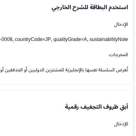
استخدم البطاقة للشرح الخارجي
الإدخال
passportId=SC-2026-0008, countryCode=JP, qualityGrade=A, sustainabilityNote=تج
المخرجات
تُعرض السلسلة نفسها بالإنجليزية للمشترين الدوليين أو المدققين أو ا
أبقِ ظروف التجفيف رقمية
الإدخال