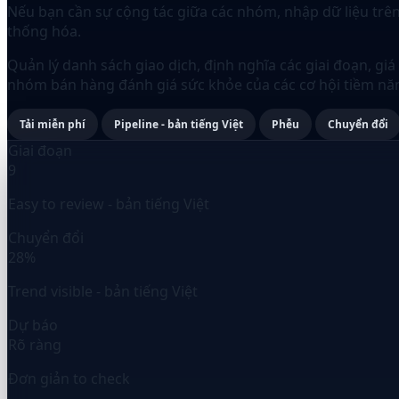
Nếu bạn cần sự cộng tác giữa các nhóm, nhập dữ liệu trê
thống hóa.
Quản lý danh sách giao dịch, định nghĩa các giai đoạn, gi
nhóm bán hàng đánh giá sức khỏe của các cơ hội tiềm năn
Tải miễn phí
Pipeline - bản tiếng Việt
Phễu
Chuyển đổi
Giai đoạn
9
Easy to review - bản tiếng Việt
Chuyển đổi
28%
Trend visible - bản tiếng Việt
Dự báo
Rõ ràng
Đơn giản to check