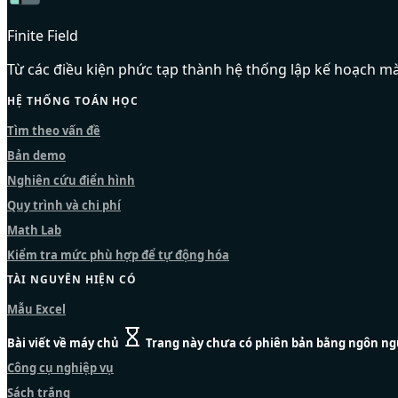
Finite Field
Từ các điều kiện phức tạp thành hệ thống lập kế hoạch mà
HỆ THỐNG TOÁN HỌC
Tìm theo vấn đề
Bản demo
Nghiên cứu điển hình
Quy trình và chi phí
Math Lab
Kiểm tra mức phù hợp để tự động hóa
TÀI NGUYÊN HIỆN CÓ
Mẫu Excel
Bài viết về máy chủ
Trang này chưa có phiên bản bằng ngôn ng
Công cụ nghiệp vụ
Sách trắng