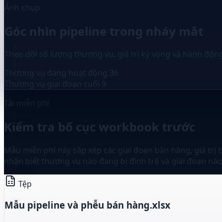
Ảnh chụp
Góc nhìn pipeline trong nháy mắt
Theo dõi số lượng thương vụ, giá trị kỳ vọng và hành độn
Thương vụ đang hoạt động
36
Thương vụ giai đoạn cuối
9
Tải miễn phí
Kiểm tra bố cục workbook trước
Mẫu miễn phí này sắp xếp các giai đoạn bán hàng, giá trị t
nhận biết thương vụ nào đang bị đình trệ và giai đoạn nà
Tệp
Mẫu pipeline và phễu bán hàng.xlsx