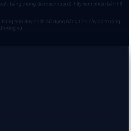
 hoặc bảng thông tin (dashboard), hãy xem phiên bản hệ
ột bảng tính duy nhất. Sử dụng bảng tính này để trưởng
 thương vụ.