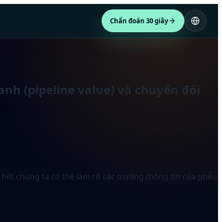
Chẩn đoán 30 giây
oanh (pipeline value) và chuyển đổi
c hết chúng ta có thể làm rõ các trường thông tin của phễu