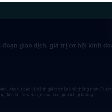
đoạn giao dịch, giá trị cơ hội kinh d
viên, việc dự báo và đánh giá trở nên khó thống nhất. Trướ
ng điều khiển web trực quan có giúp ích gì không.