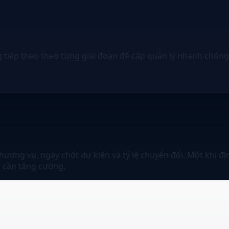
g tiếp theo theo từng giai đoạn để cấp quản lý nhanh chóng 
hương vụ, ngày chốt dự kiến và tỷ lệ chuyển đổi. Một khi đị
o cần tăng cường.