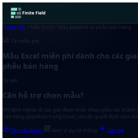
Finite Field
Trang chủ
/
Mẫu Excel
/
Mẫu pipeline và phễu bán hàng
Tải miễn phí
Mẫu Excel miễn phí dành cho các giai 
phễu bán hàng
Tư vấn
Cần hỗ trợ chọn mẫu?
Khi định nghĩa về các giai đoạn khác nhau giữa các thành 
bán hàng (pipeline) trong Excel, sau đó quyết định xem bả
Tải mẫu Excel
Xem ví dụ hệ thống
Liên hệ