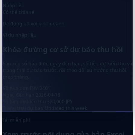
Nhập liệu
Có thể chia sẻ
Dễ đồng bộ với kinh doanh
Ví dụ nhập liệu
Khóa đường cơ sở dự báo thu hồi
Sắp xếp số hóa đơn, ngày đến hạn, số tiền dự kiến thu và
trạng thái dự báo trước, rồi theo dõi xu hướng thu hồi
theo tháng.
Số hóa đơn
INV-2401
Ngày đến hạn
2026-04-18
Số tiền dự kiến thu
320,000 JPY
Trạng thái dự báo
Updated this week
Tải miễn phí
Xem trước nội dung của bản Excel