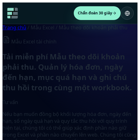
Chẩn đoán 30 giây
Trang chủ
/
Mẫu Excel
/
Mẫu theo dõi khoản phải thu
Mẫu Excel tài chính
Tải miễn phí Mẫu theo dõi khoản
phải thu. Quản lý hóa đơn, ngày
đến hạn, mục quá hạn và ghi chú
thu hồi trong cùng một workbook.
Tư vấn
Nếu bạn muốn đồng bộ khối lượng hóa đơn, ngày đến
hạn, số ngày quá hạn và quy tắc thu hồi với quy trình
hiện tại, chúng tôi có thể giúp xác định phần nào giữ
trong Excel và phần nào chuyển lên web. Chúng tôi cũng