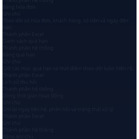
Thành phần hệ thống
Bảng hóa đơn
Ghi chú
Theo dõi số hóa đơn, khách hàng, số tiền và ngày đến
hạn.
Thành phần Excel
Danh sách quá hạn
Thành phần hệ thống
Bảng quá hạn
Ghi chú
Giữ các mục quá hạn và thời điểm theo dõi luôn hiện rõ.
Thành phần Excel
Lịch sử thu hồi
Thành phần hệ thống
Dòng thời gian hoạt động
Ghi chú
Ghi lại ngày liên hệ, phản hồi và trạng thái xử lý.
Thành phần Excel
Ghi chú
Thành phần hệ thống
Bảng ghi chú