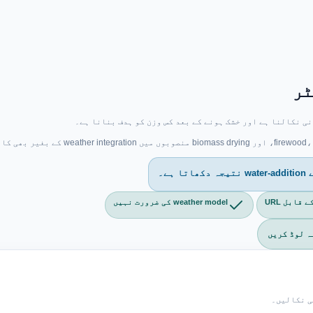
ٹر
ی نکالنا ہے اور خشک ہونے کے بعد کس وزن کو ہدف بنانا ہے۔
قابل URL
weather model کی ضرورت نہیں
ہ لوڈ کریں