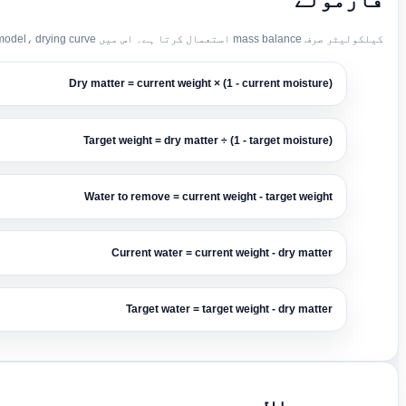
کیلکولیٹر صرف mass balance استعمال کرتا ہے۔ اس میں weather model، drying curve، یا time estimate شامل نہیں۔
Dry matter = current weight × (1 - current moisture)
Target weight = dry matter ÷ (1 - target moisture)
Water to remove = current weight - target weight
Current water = current weight - dry matter
Target water = target weight - dry matter