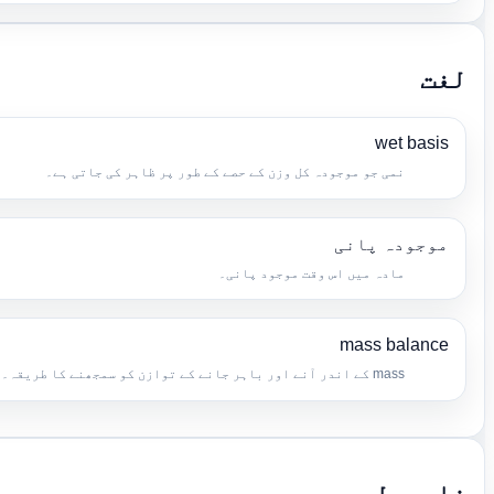
لغت
wet basis
نمی جو موجودہ کل وزن کے حصے کے طور پر ظاہر کی جاتی ہے۔
موجودہ پانی
مادہ میں اس وقت موجود پانی۔
mass balance
mass کے اندر آنے اور باہر جانے کے توازن کو سمجھنے کا طریقہ۔
فارمولے