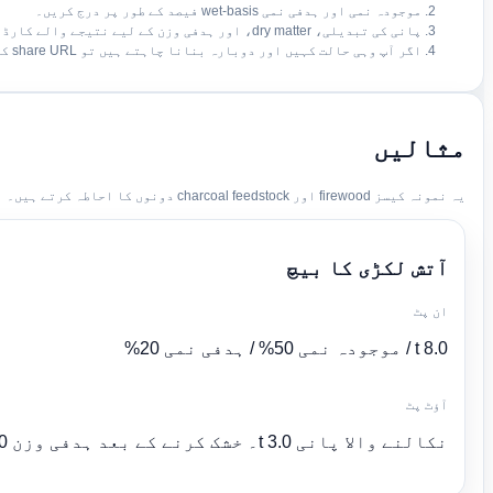
موجودہ نمی اور ہدفی نمی wet-basis فیصد کے طور پر درج کریں۔
پانی کی تبدیلی، dry matter، اور ہدفی وزن کے لیے نتیجے والے کارڈ چیک کریں۔
اگر آپ وہی حالت کہیں اور دوبارہ بنانا چاہتے ہیں تو share URL کاپی کریں۔
مثالیں
یہ نمونہ کیسز firewood اور charcoal feedstock دونوں کا احاطہ کرتے ہیں۔
آتش لکڑی کا بیچ
ان پٹ
8.0 t / موجودہ نمی 50% / ہدفی نمی 20%
آؤٹ پٹ
نکالنے والا پانی 3.0 t۔ خشک کرنے کے بعد ہدفی وزن 5.0 t۔ dry matter 4.0 t۔