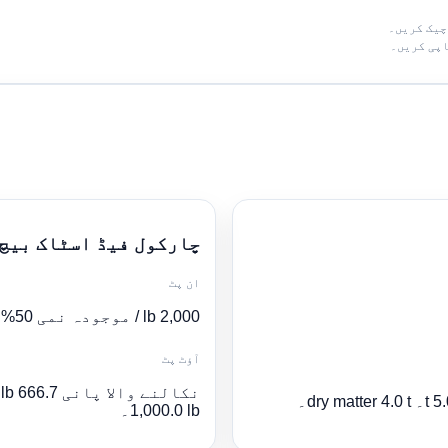
چارکول فیڈ اسٹاک بیچ
ان پٹ
2,000 lb / موجودہ نمی 50% / ہدفی نمی 25%
آؤٹ پٹ
1,000.0 lb۔