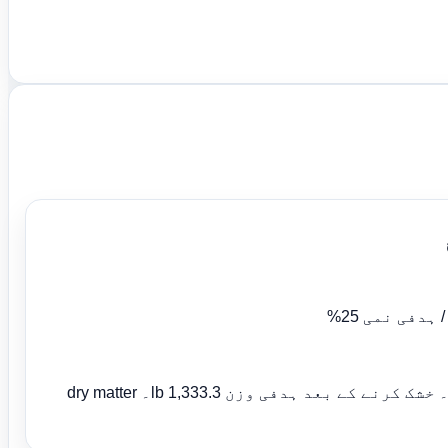
نکالنے والا پانی 666.7 lb۔ خشک کرنے کے بعد ہدفی وزن 1,333.3 lb۔ dry matter