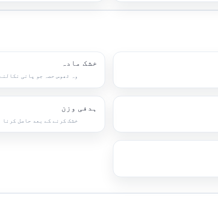
خشک مادہ
وہ ٹھوس حصہ جو پانی نکالنے 
ہدفی وزن
خشک کرنے کے بعد حاصل کرنا 