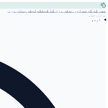
نمی کم کرنے اور ہدفی وزن کا کیلکولیٹر
جنگلاتی اوزار
براؤزر حساب
اردو