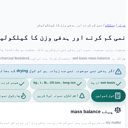
ٹولز
/
جنگلات
/
نمی کم کرنے اور ہدفی وزن کا کیلکولیٹر
نمی کم کرنے اور ہدفی وزن کا کیلکولی
موجودہ وزن، موجودہ نمی، اور ہدفی نمی درج کریں تاکہ معلوم ہو سکے کتنا پان
چونکہ یہ wet-basis mass balance استعمال کرتا ہے، اس لیے firewood، charcoal feedstock، اور biomass drying منصوبوں میں weather integration کے بغیر بھی کارآمد ہے۔
اگر ہدفی نمی موجودہ نمی سے زیادہ ہو تو ٹول drying کے بجائے water-addition نتیجہ دکھاتا ہے۔
wet-basis ان پٹ
kg، t، lb، US ton، long ton
شیئر کرنے کے 
ٹول کھولیں
آتش لکڑی نمونہ لوڈ کریں
چارکول نمون
پہلے mass balance
dry matter سے شروع کریں، پھر نمی کی قدروں سے ہدفی وزن اور پانی کی تبدیلی نکالیں۔