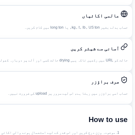
عالمی اکائیاں
حساب بدلے بغیر kg، t، lb، US ton، یا long ton میں کام کریں۔
آسانی سے شیئر کریں
حالت کو URL میں رکھیں تاکہ یہی drying حالت کسی اور آلے پر دوبارہ کھولی جا سکے۔
صرف براؤزر
حساب اسی براؤزر میں رہتا ہے، اس لیے سرور پر upload کی ضرورت نہیں۔
How to use
موجودہ وزن درج کریں اور اس قدر کے لیے استعمال ہونے والی اکائی 