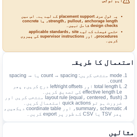
اہم نوٹس
یہ ٹول صرف placement support کے لیے ہے۔ اس میں
strength، pullout، anchorage length، یا concrete
design checks شامل نہیں۔
حتمی فیصلے کے لیے applicable standards، site
procedures، اور supervisor instructions کی پیروی
کریں۔
استعمال کا طریقہ
mode منتخب کریں: count → spacing یا spacing →
count۔
total length L اور left/right offsets درج کریں، پھر
effective length Le کی تصدیق کریں۔
layout rule (equal، centered، flush) منتخب کریں اور
ضرورت ہو تو quick actions استعمال کریں۔
summary، schematic، اور coordinate table دیکھیں،
پھر TSV یا CSV کے طور پر export کریں۔
مثالیں