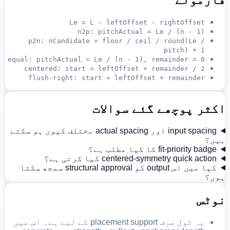
Le = L - leftOffset - rightOffset
n2p: pitchActual = Le / (n - 1)
p2n: nCandidate = floor / ceil / round(Le /
pitch) + 1
equal: pitchActual = Le / (n - 1), remainder = 0
centered: start = leftOffset + remainder / 2
flush-right: start = leftOffset + remainder
اکثر پوچھے گئے سوالات
input spacing اور actual spacing مختلف کیوں ہو سکتے
ہیں؟
fit-priority badge کا کیا مطلب ہے؟
centered-symmetry quick action کیا کرتی ہے؟
کیا میں اس output کو structural approval سمجھ سکتا
ہوں؟
نوٹس
یہ ٹول صرف placement support کے لیے ہے۔ اس میں