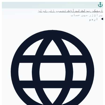
اینکر بولٹ لے آؤٹ
تعمیراتی ٹولز
براؤزر میں حساب
اردو