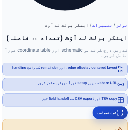
ٹولز
/
تعمیرات
/
اینکر بولٹ لے آؤٹ
اینکر بولٹ لے آؤٹ (تعداد ↔ فاصلہ)
قدریں درج کرتے ہی schematic اور coordinate table فوراً
حاصل کریں۔
edge offsets، centered layout، اور remainder کی واضح handling
share URL سے یہی setup فوراً دوبارہ حاصل کریں
TSV copy اور CSV export سے field handoff تیز
ٹول کھولیں