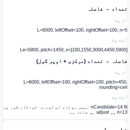
تعداد → فاصلہ
ان پٹ
L=6000, leftOffset=100, rightOffset=100, n=5
آؤٹ پٹ
Le=5800, pitch=1450, x=[100,1550,3000,4450,5900]
فاصلہ → تعداد (مرکزی + اوپر گول)
ان پٹ
L=6000, leftOffset=100, rightOffset=100, pitch=450,
rounding=ceil
آؤٹ پٹ
nCandidate=14 fit نہیں ہوتا، اس لیے یہ خودکار طور پر
n=13 پر adjust ہو جاتا ہے
فارمولے