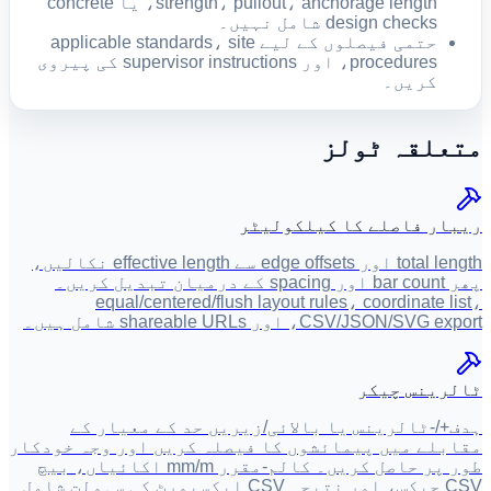
strength، pullout، anchorage length، یا concrete
design checks شامل نہیں۔
حتمی فیصلوں کے لیے applicable standards، site
procedures، اور supervisor instructions کی پیروی
کریں۔
متعلقہ ٹولز
ریبار فاصلے کا کیلکولیٹر
total length اور edge offsets سے effective length نکالیں،
پھر bar count اور spacing کے درمیان تبدیل کریں۔
equal/centered/flush layout rules، coordinate list،
CSV/JSON/SVG export، اور shareable URLs شامل ہیں۔
ٹالرینس چیکر
ہدف+/-ٹالرینس یا بالائی/زیریں حد کے معیار کے
مقابلے میں پیمائشوں کا فیصلہ کریں اور وجہ خودکار
طور پر حاصل کریں۔ کالم-مقرر mm/m اکائیاں، بیچ
CSV چیکس، اور نتیجہ CSV ایکسپورٹ کی سہولت شامل