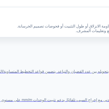
اومة الانزلاق أو طول التثبيت أو فحوصات تصميم الخرسانة.
وقع وتعليمات المشرف.
حويله بين عدد القضبان والتباعد. يتضمن قواعد التخطيط المتساوية/ا
الوحدات mm/m على مستوى الأعمدة، والفحص الدفعي عبر CSV، وتصدير CSV للنتائج.