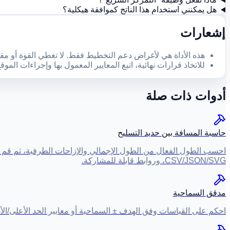
هل يمكنني استخدام هذا الناتج كموافقة هيكلية؟
إشعارات
هذه الأداة هي لأغراض دعم التخطيط فقط. لا تغطي القوة أو مق
للاتخاذ قرارات نهائية، اتبع المعايير المعمول بها وإجراءات الم
أدوات ذات صلة
حاسبة المسافة بين حديد التسليح
احسب الطول الفعال من الطول الإجمالي والإزاحات الطرفية، ثم قم بت
CSV/JSON/SVG، وروابط قابلة للمشاركة.
مدقق السماحية
احكم على القياسات وفق الهدف ± السماحية أو معايير الحد الأعلى/الأدنى مع إخراج السبب تلقائيًا. يدعم تثبيت 