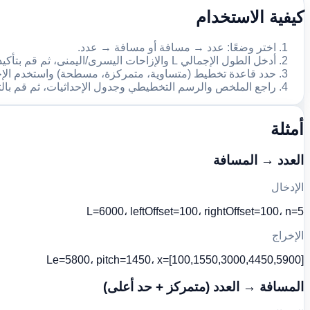
كيفية الاستخدام
اختر وضعًا: عدد → مسافة أو مسافة → عدد.
أدخل الطول الإجمالي L والإزاحات اليسرى/اليمنى، ثم قم بتأكيد الطول الفعال Le.
حدد قاعدة تخطيط (متساوية، متمركزة، مسطحة) واستخدم الإجر
راجع الملخص والرسم التخطيطي وجدول الإحداثيات، ثم قم بالتصدير بتنس
أمثلة
العدد → المسافة
الإدخال
L=6000، leftOffset=100، rightOffset=100، n=5
الإخراج
Le=5800، pitch=1450، x=[100,1550,3000,4450,5900]
المسافة → العدد (متمركز + حد أعلى)