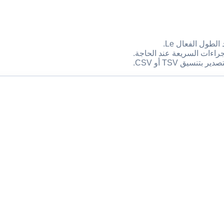
اءات السريعة عند الحاجة.
يق TSV أو CSV.