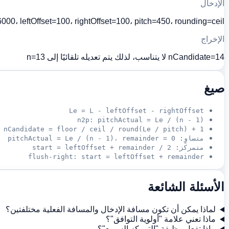
الإدخال
000، leftOffset=100، rightOffset=100، pitch=450، rounding=ceil
الإخراج
nCandidate=14 لا يتناسب، لذلك يتم تعديله تلقائيًا إلى n=13
صيغ
Le = L - leftOffset - rightOffset
n2p: pitchActual = Le / (n - 1)
 nCandidate = floor / ceil / round(Le / pitch) + 1
متساوٍ: pitchActual = Le / (n - 1)، remainder = 0
متمركز: start = leftOffset + remainder / 2
flush-right: start = leftOffset + remainder
الأسئلة الشائعة
لماذا يمكن أن تكون مسافة الإدخال والمسافة الفعلية مختلفتين؟
ماذا تعني علامة "أولوية التوافق"؟
ماذا تفعل وظيفة "التمركز السريع"؟