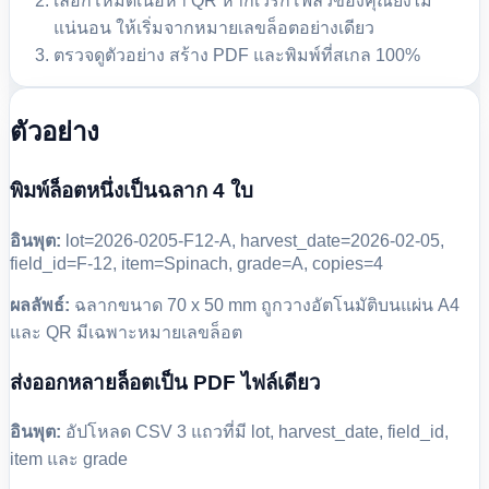
เลือกโหมดเนื้อหา QR หากเวิร์กโฟลว์ของคุณยังไม่
แน่นอน ให้เริ่มจากหมายเลขล็อตอย่างเดียว
ตรวจดูตัวอย่าง สร้าง PDF และพิมพ์ที่สเกล 100%
ตัวอย่าง
พิมพ์ล็อตหนึ่งเป็นฉลาก 4 ใบ
อินพุต:
lot=2026-0205-F12-A, harvest_date=2026-02-05,
field_id=F-12, item=Spinach, grade=A, copies=4
ผลลัพธ์:
ฉลากขนาด 70 x 50 mm ถูกวางอัตโนมัติบนแผ่น A4
และ QR มีเฉพาะหมายเลขล็อต
ส่งออกหลายล็อตเป็น PDF ไฟล์เดียว
อินพุต:
อัปโหลด CSV 3 แถวที่มี lot, harvest_date, field_id,
item และ grade