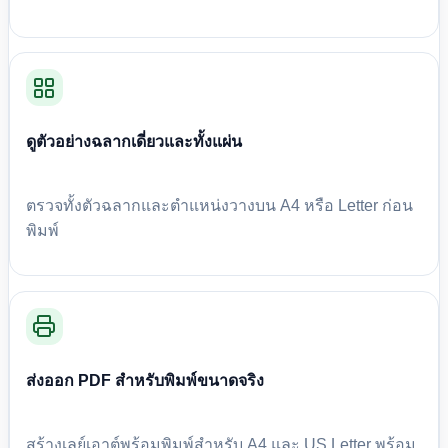
ดูตัวอย่างฉลากเดี่ยวและทั้งแผ่น
ตรวจทั้งตัวฉลากและตำแหน่งวางบน A4 หรือ Letter ก่อน
พิมพ์
ส่งออก PDF สำหรับพิมพ์ขนาดจริง
สร้างเลย์เอาต์พร้อมพิมพ์สำหรับ A4 และ US Letter พร้อม