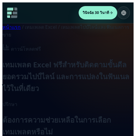
วินิจฉัย 30 วินาที
หน้าแรก
/
เทมเพลต Excel
/
เทมเพลตไปป์ไลน์และฟันเนลการ
ขาย
ดาวน์โหลดฟรี
เทมเพลต Excel ฟรีสำหรับติดตามขั้นดีล
ยอดรวมไปป์ไลน์ และการแปลงในฟันเนล
ไว้ในที่เดียว
ปรึกษา
ต้องการความช่วยเหลือในการเลือก
เทมเพลตหรือไม่