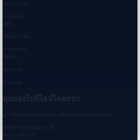
ทบทวนง่าย
การแปลง
28%
เห็นแนวโน้ม
คาดการณ์
ชัดเจน
ตรวจง่าย
ภาพรวม
มุมมองไปป์ไลน์โดยสรุป
ดูว่าดีลไหลไปตรงไหนและฟันเนลเริ่มชะลอตรงไหน
ดีลที่กำลังดำเนินการ
36
ดีลระยะท้าย
9