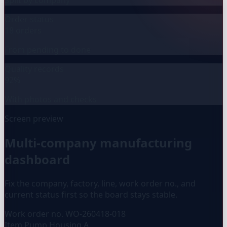
Order status
18 orders
From pending to done
Quality records
92%
With photos and checks
Screen preview
Multi-company manufacturing
dashboard
Fix the company, factory, line, work order no., and
current status first so the board stays stable.
Work order no.
WO-260418-018
Item
Pump Housing A