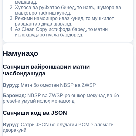
мешавад.
Хулоса ва рӯйхатро бинед, то навъ, шумора ва
мавқеъро тафтиш кунед.
Режими намоишро иваз кунед, то мушкилот
равшантар дида шаванд.
Аз Clean Copy истифода баред, то матни
ислоҳшударо нусха бардоред.
Намунаҳо
Санҷиши вайроншавии матни
часбондашуда
Вуруд:
Матн бо омехтаи NBSP ва ZWSP
Баромад:
NBSP ва ZWSP-ро ошкор мекунад ва бо
preset-и умумӣ ислоҳ менамояд
Санҷиши код ва JSON
Вуруд:
Сатри JSON бо олудагии BOM ё аломати
идоракунӣ