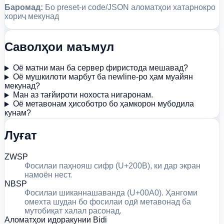
Баромад:
Бо preset-и code/JSON аломатҳои хатарнокро
хориҷ мекунад
Саволҳои маъмул
Оё матни ман ба сервер фиристода мешавад?
Оё мушкилоти марбут ба newline-ро ҳам муайян
мекунад?
Ман аз тағйироти нохоста нигаронам.
Оё метавонам ҳисоботро бо ҳамкорон мубодила
кунам?
Луғат
ZWSP
Фосилаи паҳнояш сифр (U+200B), ки дар экран
намоён нест.
NBSP
Фосилаи шиканнашаванда (U+00A0). Ҳангоми
омехта шудан бо фосилаи одӣ метавонад ба
мутобиқат халал расонад.
Аломатҳои идоракунии Bidi