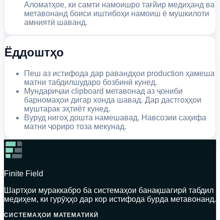
Аломатҳое, ки самти намоишро тағйир медиҳанд ва
метавонанд боиси иштибоҳи намоиш ё мушкилоти
амниятӣ шаванд.
Ёддоштҳо
Пеш аз истифода дар равандҳои production ҳамеша
матни табдилшударо бозбинӣ кунед.
Мундариҷаи clipboard метавонад аз ҷониби
барномаҳои дигар хонда шавад. Дар дастгоҳҳои
муштарак эҳтиёт кунед.
Вуруд нигоҳ дошта намешавад. Навсозии саҳифа
матни ҷориро тоза мекунад.
Finite Field
Шартҳои мураккабро ба системаҳои банақшагирӣ табдил
медиҳем, ки гурӯҳҳо дар кор истифода бурда метавонанд.
СИСТЕМАҲОИ МАТЕМАТИКӢ