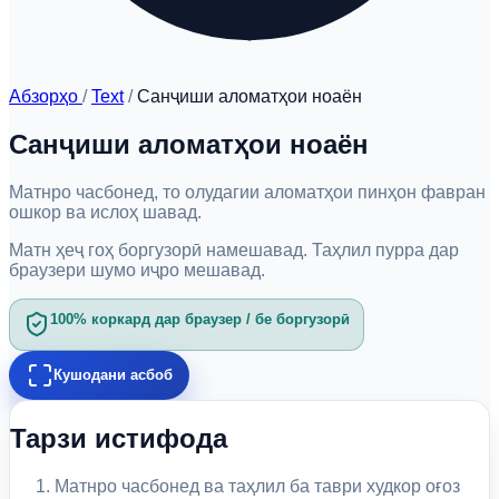
Абзорҳо
/
Text
/
Санҷиши аломатҳои ноаён
Санҷиши аломатҳои ноаён
Матнро часбонед, то олудагии аломатҳои пинҳон фавран
ошкор ва ислоҳ шавад.
Матн ҳеҷ гоҳ боргузорӣ намешавад. Таҳлил пурра дар
браузери шумо иҷро мешавад.
100% коркард дар браузер / бе боргузорӣ
Кушодани асбоб
Тарзи истифода
Матнро часбонед ва таҳлил ба таври худкор оғоз