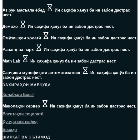
Аз рӯи масъала ёбед
Ин саҳифа ҳанӯз ба ин забон дастрас
нест.
Демоҳо
Ин саҳифа ҳанӯз ба ин забон дастрас нест.
Омӯзишҳои ҳолатӣ
Ин саҳифа ҳанӯз ба ин забон дастрас нест.
Раванд ва нарх
Ин саҳифа ҳанӯз ба ин забон дастрас нест.
Math Lab
Ин саҳифа ҳанӯз ба ин забон дастрас нест.
Санҷиши мувофиқати автоматизатсия
Ин саҳифа ҳанӯз ба ин
забон дастрас нест.
ЗАХИРАҲОИ МАВҶУДА
Қолабҳои Excel
Мақолаҳои сервер
Ин саҳифа ҳанӯз ба ин забон дастрас нест.
Воситаҳои тиҷоратӣ
Ҳуҷҷатҳои сафед
Бозиҳо
ШИРКАТ ВА ЭЪТИМОД