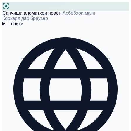
Санҷиши аломатҳои ноаён
Асбобҳои матн
Коркард дар браузер
Тоҷикӣ