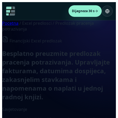
Dijagnoza 30 s
Pocetna
/
Excel predlosci
/
Predlozak pracenja
potrazivanja
Financijski Excel predlozak
Besplatno preuzmite predlozak
pracenja potrazivanja. Upravljajte
fakturama, datumima dospijeca,
zakasnjelim stavkama i
napomenama o naplati u jednoj
radnoj knjizi.
Savjetovanje