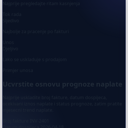
Najprije pregledajte ritam kasnjenja
Tok rada
Sljedivo
Najbolje za pracenje po fakturi
Unos
Djeljivo
Lako se uskladuje s prodajom
Primjer unosa
Ucvrstite osnovu prognoze naplate
Najprije uskladite broj fakture, datum dospijeca,
ocekivani iznos naplate i status prognoze, zatim pratite
mjesecni trend naplate.
Broj fakture
INV-2401
Datum dospijeca
2026-04-18