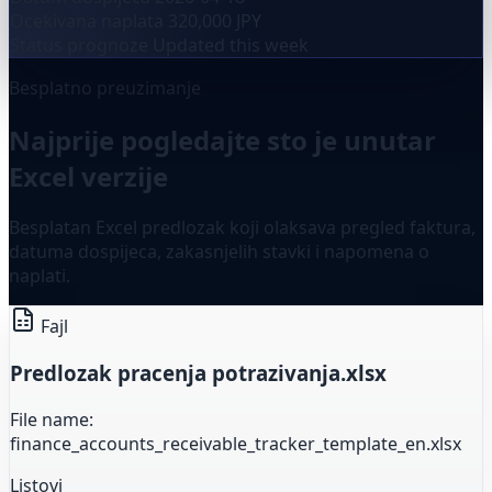
Ocekivana naplata
320,000 JPY
Status prognoze
Updated this week
Besplatno preuzimanje
Najprije pogledajte sto je unutar
Excel verzije
Besplatan Excel predlozak koji olaksava pregled faktura,
datuma dospijeca, zakasnjelih stavki i napomena o
naplati.
Fajl
Predlozak pracenja potrazivanja.xlsx
File name:
finance_accounts_receivable_tracker_template_en.xlsx
Listovi