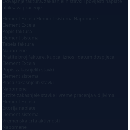
Odvajanje faktura, zakasnjelih stavki i povijesti naplate
olaksava pracenje.
Element Excela
Element sistema
Napomene
Element Excela
Popis faktura
Element sistema
Tabela faktura
Napomene
Pratite broj fakture, kupca, iznos i datum dospijeca.
Element Excela
Popis zakasnjelih stavki
Element sistema
Ploca zakasnjelih stavki
Napomene
Drzite zakasnjele stavke i vreme pracenja vidljivima.
Element Excela
Istorija naplate
Element sistema
Vremenska crta aktivnosti
Napomene