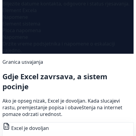
Biljezite datume kontakta, odgovore i status rjesavanja.
Element Excela
Napomene
Element sistema
Ploca napomena
Napomene
Drzite vreme podsjetnika i napomene o eskalaciji
zajedno.
Granica usvajanja
Gdje Excel zavrsava, a sistem
pocinje
Ako je opseg nizak, Excel je dovoljan. Kada slucajevi
rastu, premjestanje popisa i obaveštenja na internet
pomaze odrzati urednost.
Excel je dovoljan