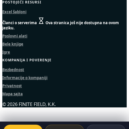
POSTOJEĆI RESURSI
Excel šabloni
Članci o serverima
Ova stranica još nije dostupna na ovom
jeziku.
Poslovni alati
Bele knjige
Igre
KOMPANIJA I POVERENJE
Bezbednost
Informacije o kompaniji
Privatnost
Mapa sajta
© 2026 FINITE FIELD, K.K.