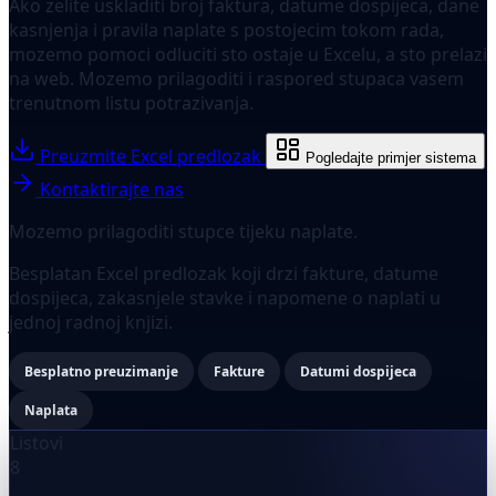
Ako zelite uskladiti broj faktura, datume dospijeca, dane
kasnjenja i pravila naplate s postojecim tokom rada,
mozemo pomoci odluciti sto ostaje u Excelu, a sto prelazi
na web. Mozemo prilagoditi i raspored stupaca vasem
trenutnom listu potrazivanja.
Preuzmite Excel predlozak
Pogledajte primjer sistema
Kontaktirajte nas
Mozemo prilagoditi stupce tijeku naplate.
Besplatan Excel predlozak koji drzi fakture, datume
dospijeca, zakasnjele stavke i napomene o naplati u
jednoj radnoj knjizi.
Besplatno preuzimanje
Fakture
Datumi dospijeca
Naplata
Listovi
8