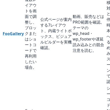
イアウ
トを画
面で調
動画、販売などは
公式ページが案内
整し、
PRO範囲を確認。
する7レイアウ
ブロッ
テーマの
ト、内蔵ライトボ
クまた
wp_head・
FooGallery
ックス、ビジュア
はショ
wp_footerや遅延
ルビルダーを実機
ートコ
読み込みとの競合
確認。
ードで
注意を読む。
再利用
したい
場合。