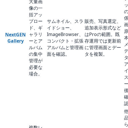
大量画
像の一
括アッ
プロー
サムネイル、スラ
販売、写真選定、
ド、ギ
イドショー、
追加表示形式など
ャラリ
ImageBrowser、
はProの範囲。既
NextGEN
Gallery
ーとア
コンパクト・拡張
存運用では更新前
ルバム
アルバムと管理画
に管理画面とデー
の集中
面を確認。
タを複製。
管理が
必要な
場合。
複数レ