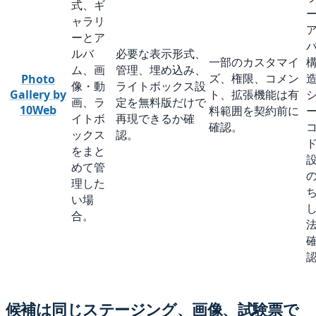
式、ギ
ャラリ
ーとア
ルバ
必要な表示形式、
一部のカスタマイ
ム、画
管理、埋め込み、
ズ、権限、コメン
Photo
像・動
ライトボックス設
Gallery by
ト、拡張機能は有
画、ラ
定を無料版だけで
10Web
料範囲を契約前に
イトボ
再現できるか確
確認。
ックス
認。
をまと
めて管
理した
い場
合。
候補は同じステージング、画像、試験票で