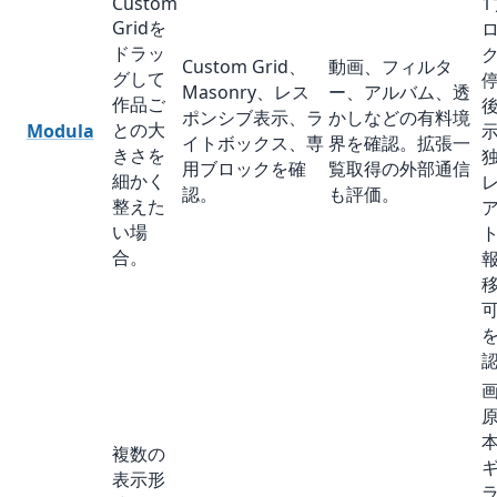
Custom
1
Gridを
ドラッ
Custom Grid、
動画、フィルタ
グして
Masonry、レス
ー、アルバム、透
作品ご
ポンシブ表示、ラ
かしなどの有料境
との大
Modula
イトボックス、専
界を確認。拡張一
きさを
用ブロックを確
覧取得の外部通信
細かく
認。
も評価。
整えた
い場
合。
複数の
表示形