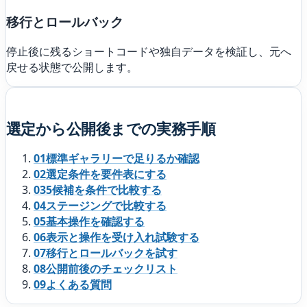
移行とロールバック
停止後に残るショートコードや独自データを検証し、元へ
戻せる状態で公開します。
選定から公開後までの実務手順
01
標準ギャラリーで足りるか確認
02
選定条件を要件表にする
03
5候補を条件で比較する
04
ステージングで比較する
05
基本操作を確認する
06
表示と操作を受け入れ試験する
07
移行とロールバックを試す
08
公開前後のチェックリスト
09
よくある質問