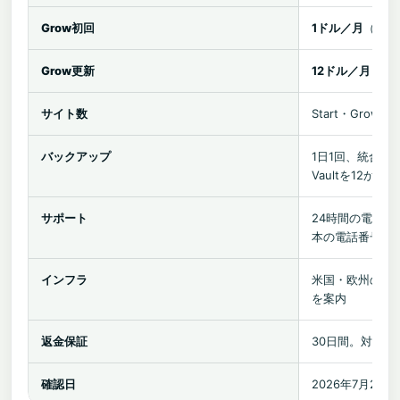
Grow初回
1ドル／月
（1年
Grow更新
12ドル／月
サイト数
Start・Grow・
バックアップ
1日1回、統合バッ
Vaultを12か月
サポート
24時間の電話
本の電話番号は
インフラ
米国・欧州の自社
を案内
返金保証
30日間。対象
確認日
2026年7月27日