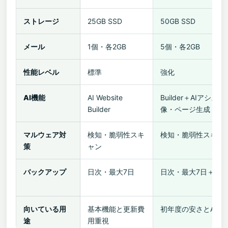
ストレージ
25GB SSD
50GB SSD
メール
1個・各2GB
5個・各2GB
性能レベル
標準
強化
AI機能
AI Website
Builder＋AIアシ
Builder
像・ページ生成
マルウェア対
検知・脆弱性スキ
検知・脆弱性スキャ
策
ャン
バックアップ
日次・最大7日
日次・最大7日＋Jetpac
向いている用
基本機能と更新費
初年度の安さとAI機
途
用重視