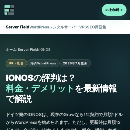
30秒診断 →
Server Field
WordPress
レンタルサーバー
VPS
SEO
用語集
ホーム
›
Server Field
›
IONOS
PR・広告
海外WordPress
2026年7月更新
IONOSの評判は？
料金・デメリット
を最新情報
で解説
ドイツ発のIONOSは、現在のGrowなら1年契約で月額1ドル
からWordPressを始められます。ただし、更新時は月額12