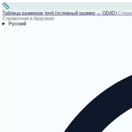
Таблица размеров труб (условный размер ↔ OD/ID)
Строи
Справочник в браузере
Русский