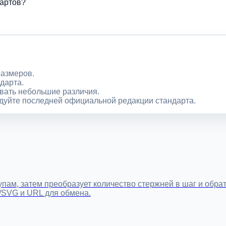
дартов?
размеров.
дарта.
вать небольшие различия.
дуйте последней официальной редакции стандарта.
упам, затем преобразует количество стержней в шаг и обр
N/SVG и URL для обмена.