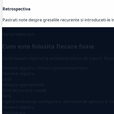
Retrospectiva
Pastrati note despre greselile recurente si introduceti-le i
Harta registrului
Cum este folosita fiecare foaie
Cand mapati registrul la activitatea zilnica de suport, flux
Element registru
Utilizare operationala
Nota
Element registru
Ghid
Utilizare operațională
Ghid de pornire rapidă
Notă
Explică ordinea de configurare, domeniul de aplicare al mod
Element registru
Configurare