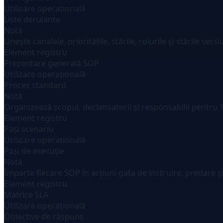
Utilizare operațională
Liste derulante
Notă
Unește canalele, prioritățile, stările, rolurile și stările versiu
Element registru
Prezentare generală SOP
Utilizare operațională
Proces standard
Notă
Organizează scopul, declanșatorii și responsabilii pentru 12
Element registru
Pași scenariu
Utilizare operațională
Pași de execuție
Notă
Împarte fiecare SOP în acțiuni gata de instruire, predare și
Element registru
Matrice SLA
Utilizare operațională
Obiective de răspuns