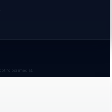
.
ot folosi imediat.