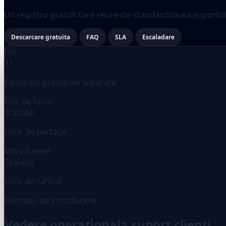
Un registru gratuit care reuneste standardizarea suportului 
Descarcare gratuita
FAQ
SLA
Escaladare
Foi
11
Elemente principale separate
Flux de lucru
Trasabil
Usor de partajat
Introducere
Scalabil
Usor de rafinat
Exemplu de introducere
Vedere operationala suport clienti