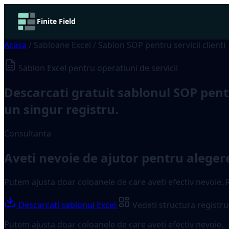
Finite Field
Acasa
/
Sabloane Excel
/
Sablon SOP pentru servicii clienti
Sablon Excel pentru operatiuni de servicii
Descarcati gratuit sablonul SOP pentru
un singur registru.
Consultanta
Aveti nevoie de ajutor pentru aleger
Putem ajusta doar coloanele de care aveti efectiv nevoie. Re
Descarcati sablonul Excel
Vedeti structura registru
Putem ajusta doar coloanele de care aveti efectiv nevoie.