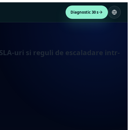
Diagnostic 30 s
SLA-uri si reguli de escaladare intr-