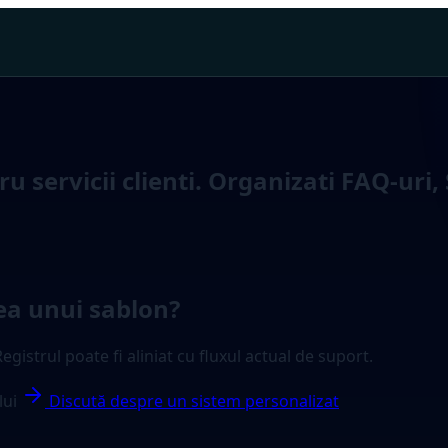
 servicii clienti. Organizati FAQ-uri, 
ea unui sablon?
gistrul poate fi aliniat cu fluxul actual de suport.
lui
Discută despre un sistem personalizat