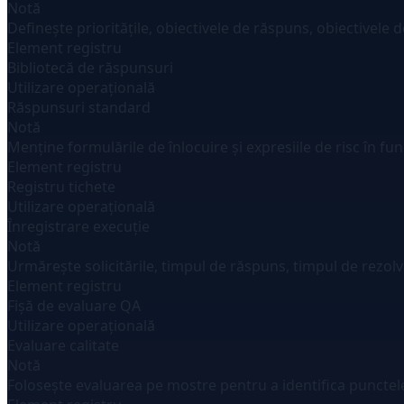
Notă
Definește prioritățile, obiectivele de răspuns, obiectivele d
Element registru
Bibliotecă de răspunsuri
Utilizare operațională
Răspunsuri standard
Notă
Menține formulările de înlocuire și expresiile de risc în fun
Element registru
Registru tichete
Utilizare operațională
Înregistrare execuție
Notă
Urmărește solicitările, timpul de răspuns, timpul de rezolv
Element registru
Fișă de evaluare QA
Utilizare operațională
Evaluare calitate
Notă
Folosește evaluarea pe mostre pentru a identifica punctele 