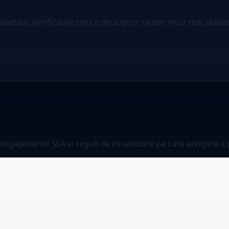
scaladare, verificarile zilnice de suport raman mult mai stabile
ngajamente SLA si reguli de escaladare pe care echipele il p