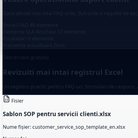
Daca aliniati mai intai FAQ-urile, SLA-urile si regulile de e
Intrari FAQ
48 elemente
Elemente SLA deschise
12 elemente
Escaladari
6 elemente
Frecventa actualizarii
Zilnic
Descarcare gratuita
Revizuiti mai intai registrul Excel
Un registru practic pentru FAQ-uri, formulari de raspuns, a
Fisier
Sablon SOP pentru servicii clienti.xlsx
Nume fișier: customer_service_sop_template_en.xlsx