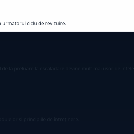
n urmatorul ciclu de revizuire.
ul de la preluare la escaladare devine mult mai usor de intele
ulelor și principiile de întreținere.