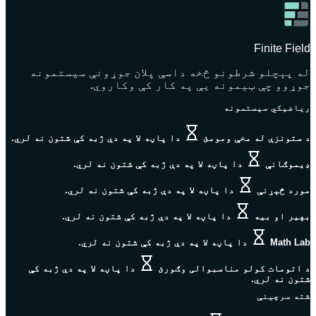
Finite Field
له پېچلو شرطونو څخه داسې پلان جوړونې سیستمونه
جوړوو چې ټیمونه یې په کار کې وکاروي.
ریاضيکي سیستمونه
د ستونزې له مخې ومومئ
دا پاڼه لا په دې ژبه کې شتون نه لري.
ډیموګانې
دا پاڼه لا په دې ژبه کې شتون نه لري.
مورد څېړنې
دا پاڼه لا په دې ژبه کې شتون نه لري.
بهیر او بیه
دا پاڼه لا په دې ژبه کې شتون نه لري.
Math Lab
دا پاڼه لا په دې ژبه کې شتون نه لري.
د اتومات کولو مناسبوالی وګورئ
دا پاڼه لا په دې ژبه کې
شتون نه لري.
شته سرچینې