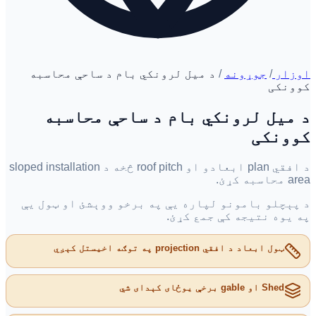
اوزار
/
جوړونه
/
د میل لرونکي بام د ساحې محاسبه
کوونکی
د میل لرونکي بام د ساحې محاسبه
کوونکی
د افقي plan ابعادو او roof pitch څخه د sloped installation
area محاسبه کړئ.
د پېچلو بامونو لپاره یې په برخو ووېشئ او ټول یې
په یوه نتیجه کې جمع کړئ.
ټول ابعاد د افقي projection په توګه اخیستل کېږي
Shed او gable برخې یوځای کېدای شي