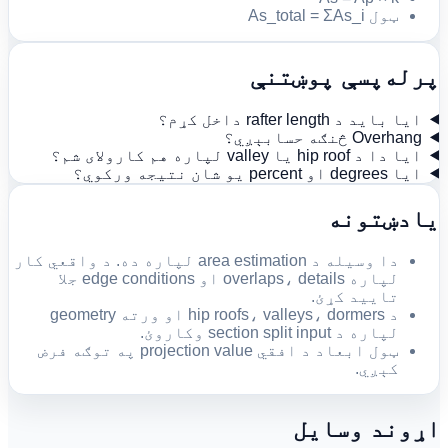
ټول As_total = ΣAs_i
پرله‌پسې پوښتنې
ایا باید د rafter length داخل کړم؟
Overhang څنګه حسابېږي؟
ایا دا د hip roof یا valley لپاره هم کارولای شم؟
ایا degrees او percent یو شان نتیجه ورکوي؟
یادښتونه
دا وسیله د area estimation لپاره ده. د واقعي کار
لپاره overlaps، details او edge conditions جلا
تایید کړئ.
د hip roofs، valleys، dormers او ورته geometry
لپاره د section split input وکاروئ.
ټول ابعاد د افقي projection value په توګه فرض
کېږي.
اړوند وسایل