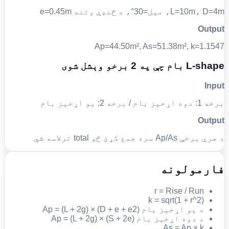
L=10m، D=4m، میل=30°، د څنډې وتنه e=0.45m
Output
Ap=44.50m², As=51.38m², k=1.1547
L-shape بام چې په 2 برخو وېشل شوی
Input
برخه 1: دوه اړخیز بام / برخه 2: یو اړخیز بام
Output
د هرې برخې Ap/As سره جمع کړئ څو total ترلاسه شي
فارمولونه
r = Rise / Run
k = sqrt(1 + r^2)
د یو اړخیز بام Ap = (L + 2g) × (D + e + e2)
د دوه اړخیز بام Ap = (L + 2g) × (S + 2e)
As = Ap × k