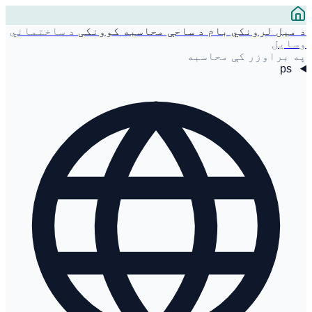
د میل لرونکي بام د ساحې محاسبه کوونکی
د ساختماني
وسایل
په براوزر کې محاسبه
ps