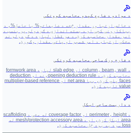
د موادو د ضایع کېدو محاسبه کوونکی
د خالص اړتیا وړ مقدار څخه د ضایعاتو% یا حاصل%، د
بیاکارونې کچې او د بسته اندازې د ګردولو پر بنسټ د
امر مقدار محاسبه کړئ. د هر قطار لپاره د ګردولو نه
مخکې اړتیا، د امر شمېر او پاتې مقدار وګورئ.
د فارم ورک ساحې محاسبه کوونکی
د column، beam، wall او slab edge لپاره formwork area
محاسبه کړئ. د opening deduction ruleونه او deduction
faces پلي کړئ، بیا net area او multiplier-based reference
value تایید کړئ.
د داربست ساحې اټکل
د perimeter، height او coverage factor له مخې د scaffolding
area اټکل کړئ، او د mesh/protection accessory area له
loss سره په یوه ځل محاسبه کړئ.