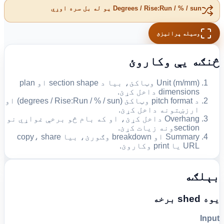
Degrees / Rise:Run / % / sun یو له بل سره اوړي
وسیله پرانیزئ
څنګه یې وکاروئ
Unit (m/mm) وټاکئ، بیا د section shape او plan
dimensions داخل کړئ.
د pitch format وټاکئ (degrees / Rise:Run / % / sun) او
ارزښتونه داخل کړئ.
Overhang داخل کړئ، او که بام څو برخې غواړي نو
sectionونه زیات کړئ.
Summary او breakdown وګورئ، بیا copy، share
URL یا print وکاروئ.
بېلګه
یوه shed برخه
Input