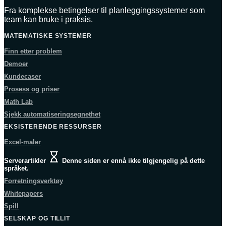
Fra komplekse betingelser til planleggingssystemer som
team kan bruke i praksis.
MATEMATISKE SYSTEMER
Finn etter problem
Demoer
Kundecaser
Prosess og priser
Math Lab
Sjekk automatiseringsegnethet
EKSISTERENDE RESSURSER
Excel-maler
Serverartikler
Denne siden er ennå ikke tilgjengelig på dette
språket.
Forretningsverktøy
Whitepapers
Spill
SELSKAP OG TILLIT