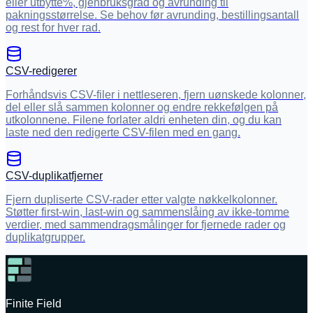
eller utbytte%, gjenbruksgrad og avrunding til
pakningsstørrelse. Se behov før avrunding, bestillingsantall
og rest for hver rad.
CSV-redigerer
Forhåndsvis CSV-filer i nettleseren, fjern uønskede kolonner,
del eller slå sammen kolonner og endre rekkefølgen på
utkolonnene. Filene forlater aldri enheten din, og du kan
laste ned den redigerte CSV-filen med en gang.
CSV-duplikatfjerner
Fjern dupliserte CSV-rader etter valgte nøkkelkolonner.
Støtter first-win, last-win og sammenslåing av ikke-tomme
verdier, med sammendragsmålinger for fjernede rader og
duplikatgrupper.
Finite Field