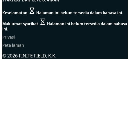
SYARIKAT DAN KEPERCAYAAN
Keselamatan
Halaman ini belum tersedia dalam bahasa ini.
Maklumat syarikat
Halaman ini belum tersedia dalam bahasa
ini.
Privasi
Peta laman
© 2026 FINITE FIELD, K.K.