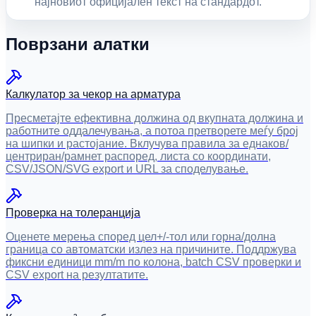
најновиот официјален текст на стандардот.
Поврзани алатки
Калкулатор за чекор на арматура
Пресметајте ефективна должина од вкупната должина и
работните оддалечувања, а потоа претворете меѓу број
на шипки и растојание. Вклучува правила за еднаков/
центриран/рамнет распоред, листа со координати,
CSV/JSON/SVG export и URL за споделување.
Проверка на толеранција
Оценете мерења според цел+/-тол или горна/долна
граница со автоматски излез на причините. Поддржува
фиксни единици mm/m по колона, batch CSV проверки и
CSV export на резултатите.