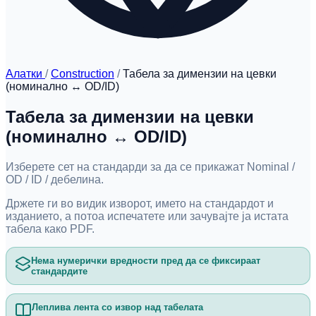
Алатки
/
Construction
/
Табела за димензии на цевки
(номинално ↔ OD/ID)
Табела за димензии на цевки
(номинално ↔ OD/ID)
Изберете сет на стандарди за да се прикажат Nominal /
OD / ID / дебелина.
Држете ги во видик изворот, името на стандардот и
изданието, а потоа испечатете или зачувајте ја истата
табела како PDF.
Нема нумерички вредности пред да се фиксираат
стандардите
Леплива лента со извор над табелата