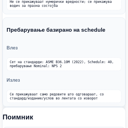
Не се прикажуваат нумерички вредности; се прикажува 
водич за празна состојба
Пребарување базирано на schedule
Влез
Сет на стандарди: ASME B36.10M (2022), Schedule: 40, 
пребарување Nominal: NPS 2
Излез
Се прикажуваат само редовите што одговараат, со 
стандард/издание/услов во лентата со изворот
Поимник