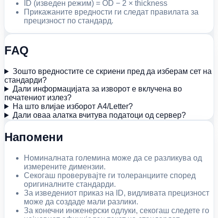
ID (изведен режим) = OD − 2 × thickness
Прикажаните вредности ги следат правилата за
прецизност по стандард.
FAQ
Зошто вредностите се скриени пред да изберам сет на
стандарди?
Дали информацијата за изворот е вклучена во
печатениот излез?
На што влијае изборот A4/Letter?
Дали оваа алатка вчитува податоци од сервер?
Напомени
Номиналната големина може да се разликува од
измерените димензии.
Секогаш проверувајте ги толеранциите според
оригиналните стандарди.
За изведениот приказ на ID, видливата прецизност
може да создаде мали разлики.
За конечни инженерски одлуки, секогаш следете го