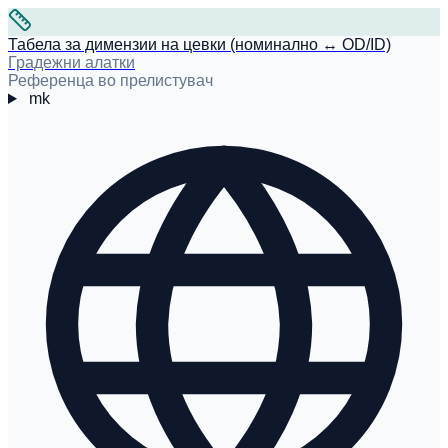
Табела за димензии на цевки (номинално ↔ OD/ID)
Градежни алатки
Референца во прелистувач
mk