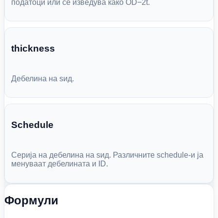
податоци или се изведува како OD−2t.
thickness
Дебелина на ѕид.
Schedule
Серија на дебелина на ѕид. Различните schedule-и ја
менуваат дебелината и ID.
Формули