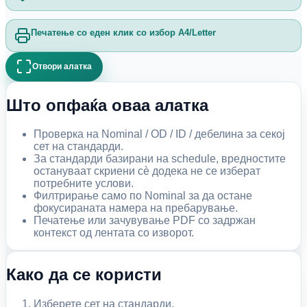
Печатење со еден клик со избор A4/Letter
Отвори алатка
Што опфаќа оваа алатка
Проверка на Nominal / OD / ID / дебелина за секој
сет на стандарди.
За стандарди базирани на schedule, вредностите
остануваат скриени сè додека не се изберат
потребните услови.
Филтрирање само по Nominal за да остане
фокусираната намера на пребарување.
Печатење или зачувување PDF со задржан
контекст од лентата со изворот.
Како да се користи
Изберете сет на стандарди.