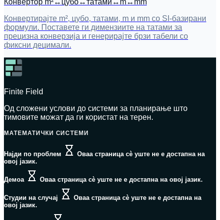
Конвертор m²↔цубо↔татами↔m↔mm
Конвертирајте m², цубо, татами, m и mm со SI-базирани
формули. Поставете ги димензиите на татами за
прецизна конверзија и генерирајте брзи табели со
фиксни децимали.
Finite Field
Од сложени услови до системи за планирање што
тимовите можат да ги користат на терен.
МАТЕМАТИЧКИ СИСТЕМИ
Најди по проблем
Оваа страница сè уште не е достапна на
овој јазик.
Демоа
Оваа страница сè уште не е достапна на овој јазик.
Студии на случај
Оваа страница сè уште не е достапна на
овој јазик.