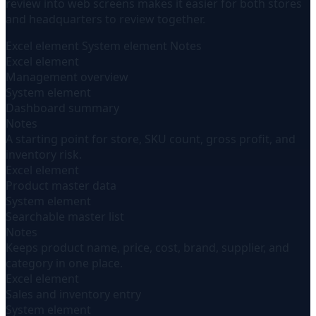
review into web screens makes it easier for both stores
and headquarters to review together.
Excel element
System element
Notes
Excel element
Management overview
System element
Dashboard summary
Notes
A starting point for store, SKU count, gross profit, and
inventory risk.
Excel element
Product master data
System element
Searchable master list
Notes
Keeps product name, price, cost, brand, supplier, and
category in one place.
Excel element
Sales and inventory entry
System element