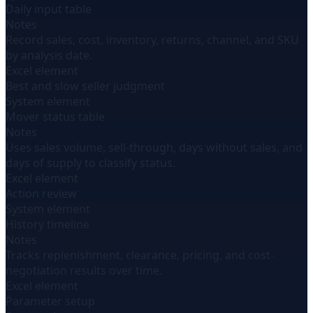
Daily input table
Notes
Record sales, cost, inventory, returns, channel, and SKU
by analysis date.
Excel element
Best and slow seller judgment
System element
Mover status table
Notes
Uses sales volume, sell-through, days without sales, and
days of supply to classify status.
Excel element
Action review
System element
History timeline
Notes
Tracks replenishment, clearance, pricing, and cost-
negotiation results over time.
Excel element
Parameter setup