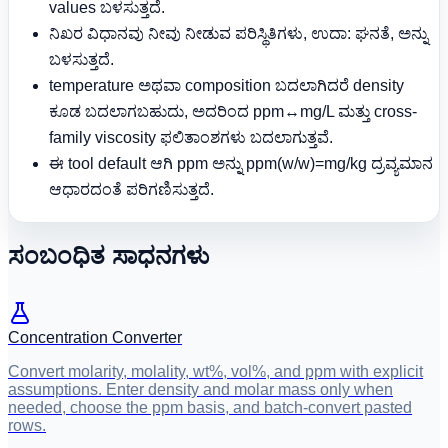
values ಬಳಸುತ್ತದೆ.
ನಿಖರ ವಿಧಾನವು ನೀವು ನೀಡುವ ಪರಿಸ್ಥಿತಿಗಳು, ಉದಾ: ಘನತೆ, ಅನ್ನು
ಬಳಸುತ್ತದೆ.
temperature ಅಥವಾ composition ಬದಲಾಗಿದರೆ density
ಕೂಡ ಬದಲಾಗಬಹುದು, ಅದರಿಂದ ppm↔mg/L ಮತ್ತು cross-
family viscosity ಫಲಿತಾಂಶಗಳು ಬದಲಾಗುತ್ತವೆ.
ಈ tool default ಆಗಿ ppm ಅನ್ನು ppm(w/w)=mg/kg ದ್ರವ್ಯಮಾನ
ಆಧಾರದಂತೆ ಪರಿಗಣಿಸುತ್ತದೆ.
ಸಂಬಂಧಿತ ಸಾಧನಗಳು
Concentration Converter
Convert molarity, molality, wt%, vol%, and ppm with explicit
assumptions. Enter density and molar mass only when
needed, choose the ppm basis, and batch-convert pasted
rows.