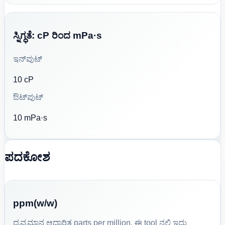
ಸ್ನಿಗ್ಧತೆ: cP ರಿಂದ mPa·s
ಇನ್‌ಪುಟ್
10 cP
ಔಟ್‌ಪುಟ್
10 mPa·s
ಪದಕೋಶ
ppm(w/w)
ದ್ರವ್ಯಮಾನ ಆಧಾರಿತ parts per million. ಈ tool ನಲ್ಲಿ ಇದು