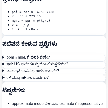
psi = bar × 14.5037738
K = °C + 273.15
mg/L = ppm × ρ(kg/L)
ν = μ / ρ
1 cP = 1 mPa·s
ಪದೆಪದೆ ಕೇಳುವ ಪ್ರಶ್ನೆಗಳು
ppm↔mg/L ಗೆ ಘನತೆ ಬೇಕೇ?
ಇದು US ಘಟಕಗಳನ್ನು ಬೆಂಬಲಿಸುತ್ತದೆಯೇ?
ನಾನು ಇತಿಹಾಸವನ್ನು ಉಳಿಸಬಹುದೇ?
cP ಮತ್ತು mPa·s ಒಂದೇನಾ?
ಟಿಪ್ಪಣಿಗಳು
approximate mode ವೇಗವಾದ estimate ಗೆ representative