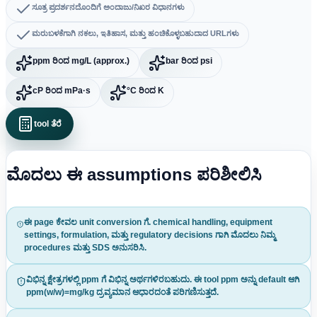
ಸೂತ್ರ ಪ್ರದರ್ಶನದೊಂದಿಗೆ ಅಂದಾಜು/ನಿಖರ ವಿಧಾನಗಳು
ಮರುಬಳಕೆಗಾಗಿ ನಕಲು, ಇತಿಹಾಸ, ಮತ್ತು ಹಂಚಿಕೊಳ್ಳಬಹುದಾದ URLಗಳು
ppm ರಿಂದ mg/L (approx.)
bar ರಿಂದ psi
cP ರಿಂದ mPa·s
°C ರಿಂದ K
tool ತೆರೆ
ಮೊದಲು ಈ assumptions ಪರಿಶೀಲಿಸಿ
ಈ page ಕೇವಲ unit conversion ಗೆ. chemical handling, equipment
settings, formulation, ಮತ್ತು regulatory decisions ಗಾಗಿ ಮೊದಲು ನಿಮ್ಮ
procedures ಮತ್ತು SDS ಅನುಸರಿಸಿ.
ವಿಭಿನ್ನ ಕ್ಷೇತ್ರಗಳಲ್ಲಿ ppm ಗೆ ವಿಭಿನ್ನ ಅರ್ಥಗಳಿರಬಹುದು. ಈ tool ppm ಅನ್ನು default ಆಗಿ
ppm(w/w)=mg/kg ದ್ರವ್ಯಮಾನ ಆಧಾರದಂತೆ ಪರಿಗಣಿಸುತ್ತದೆ.