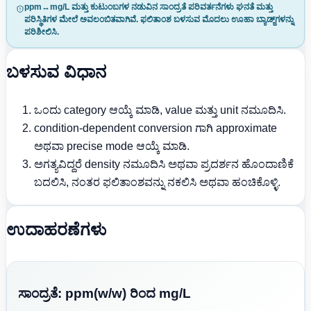
ppm↔mg/L ಮತ್ತು ಕುಟುಂಬಗಳ ನಡುವಿನ ಸಾಂದ್ರತೆ ಪರಿವರ್ತನೆಗಳು ಘನತೆ ಮತ್ತು
ಪರಿಸ್ಥಿತಿಗಳ ಮೇಲೆ ಅವಲಂಬಿತವಾಗಿವೆ. ಫಲಿತಾಂಶ ಬಳಸುವ ಮೊದಲು ಊಹಾ ಬ್ಯಾಡ್ಜ್‌ಗಳನ್ನು
ಪರಿಶೀಲಿಸಿ.
ಬಳಸುವ ವಿಧಾನ
ಒಂದು category ಆಯ್ಕೆ ಮಾಡಿ, value ಮತ್ತು unit ನಮೂದಿಸಿ.
condition-dependent conversion ಗಾಗಿ approximate
ಅಥವಾ precise mode ಆಯ್ಕೆ ಮಾಡಿ.
ಅಗತ್ಯವಿದ್ದರೆ density ನಮೂದಿಸಿ ಅಥವಾ ಪ್ರದರ್ಶನ ಹೊಂದಾಣಿಕೆ
ಬದಲಿಸಿ, ನಂತರ ಫಲಿತಾಂಶವನ್ನು ನಕಲಿಸಿ ಅಥವಾ ಹಂಚಿಕೊಳ್ಳಿ.
ಉದಾಹರಣೆಗಳು
ಸಾಂದ್ರತೆ: ppm(w/w) ರಿಂದ mg/L