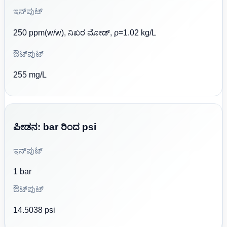
ಇನ್‌ಪುಟ್
250 ppm(w/w), ನಿಖರ ಮೋಡ್, ρ=1.02 kg/L
ಔಟ್‌ಪುಟ್
255 mg/L
ಪೀಡನ: bar ರಿಂದ psi
ಇನ್‌ಪುಟ್
1 bar
ಔಟ್‌ಪುಟ್
14.5038 psi