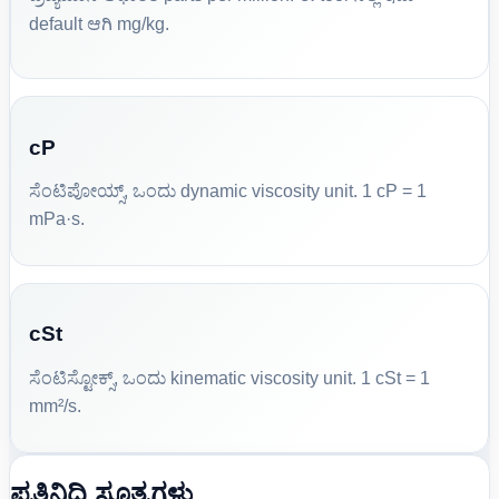
default ಆಗಿ mg/kg.
cP
ಸೆಂಟಿಪೋಯ್ಸ್, ಒಂದು dynamic viscosity unit. 1 cP = 1
mPa·s.
cSt
ಸೆಂಟಿಸ್ಟೋಕ್ಸ್, ಒಂದು kinematic viscosity unit. 1 cSt = 1
mm²/s.
ಪ್ರತಿನಿಧಿ ಸೂತ್ರಗಳು