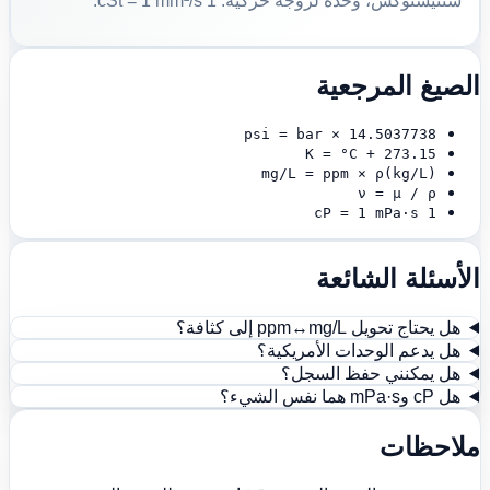
سنتيستوكس، وحدة لزوجة حركية. 1 cSt = 1 mm²/s.
الصيغ المرجعية
psi = bar × 14.5037738
K = °C + 273.15
mg/L = ppm × ρ(kg/L)
ν = μ / ρ
1 cP = 1 mPa·s
الأسئلة الشائعة
هل يحتاج تحويل ppm↔mg/L إلى كثافة؟
هل يدعم الوحدات الأمريكية؟
هل يمكنني حفظ السجل؟
هل cP وmPa·s هما نفس الشيء؟
ملاحظات