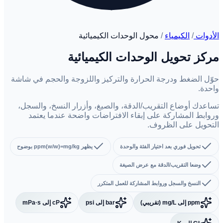
الأدوات
/
الكيمياء
/
محول الوحدات الكيميائية
مركز تحويل الوحدات الكيميائية
حوّل الضغط ودرجة الحرارة والتركيز واللزوجة والحجم في شاشة
واحدة.
تساعدك أوضاع التقريب/الدقة، والصيغ، وأزرار النسخ، والسجل،
وروابط المشاركة على إبقاء الافتراضات واضحة عندما يعتمد
التحويل على الظروف.
تحويل فوري بعد اختيار الفئة والوحدة
يظهر ppm(w/w)=mg/kg بوضوح
وضعا التقريب/الدقة مع عرض الصيغة
النسخ والسجل وروابط المشاركة للعمل المتكرر
ppm إلى mg/L (تقريبي)
bar إلى psi
cP إلى mPa·s