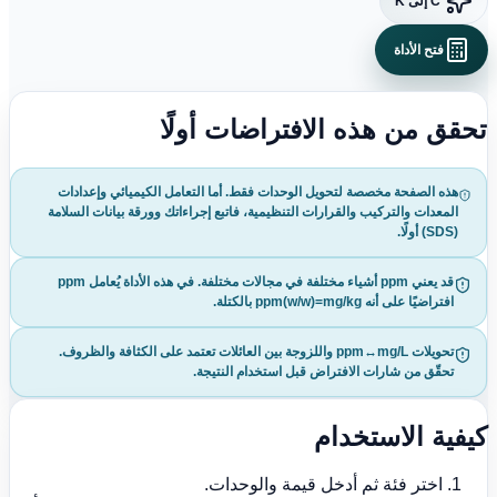
°C إلى K
فتح الأداة
تحقق من هذه الافتراضات أولًا
هذه الصفحة مخصصة لتحويل الوحدات فقط. أما التعامل الكيميائي وإعدادات
المعدات والتركيب والقرارات التنظيمية، فاتبع إجراءاتك وورقة بيانات السلامة
(SDS) أولًا.
قد يعني ppm أشياء مختلفة في مجالات مختلفة. في هذه الأداة يُعامل ppm
افتراضيًا على أنه ppm(w/w)=mg/kg بالكتلة.
تحويلات ppm↔mg/L واللزوجة بين العائلات تعتمد على الكثافة والظروف.
تحقّق من شارات الافتراض قبل استخدام النتيجة.
كيفية الاستخدام
اختر فئة ثم أدخل قيمة والوحدات.