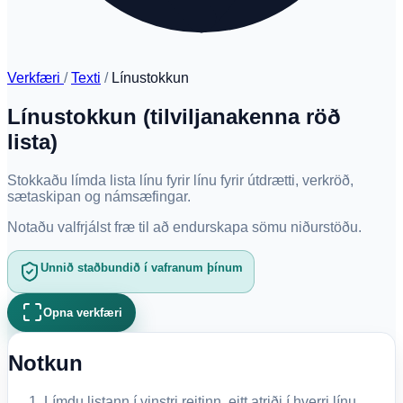
Verkfæri
/
Texti
/
Línustokkun
Línustokkun (tilviljanakenna röð
lista)
Stokkaðu límda lista línu fyrir línu fyrir útdrætti, verkröð,
sætaskipan og námsæfingar.
Notaðu valfrjálst fræ til að endurskapa sömu niðurstöðu.
Unnið staðbundið í vafranum þínum
Opna verkfæri
Notkun
Límdu listann í vinstri reitinn, eitt atriði í hverri línu.