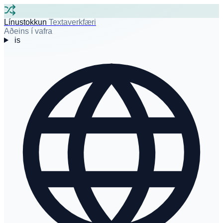
Línustokkun
Textaverkfæri
Aðeins í vafra
is