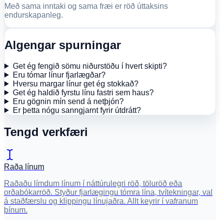
Með sama inntaki og sama fræi er röð úttaksins
endurskapanleg.
Algengar spurningar
Get ég fengið sömu niðurstöðu í hvert skipti?
Eru tómar línur fjarlægðar?
Hversu margar línur get ég stokkað?
Get ég haldið fyrstu línu fastri sem haus?
Eru gögnin mín send á netþjón?
Er þetta nógu sanngjarnt fyrir útdrátt?
Tengd verkfæri
Raða línum
Raðaðu límdum línum í náttúrulegri röð, töluröð eða
orðabókarröð. Styður fjarlægingu tómra lína, tvítekningar, val
á staðfærslu og klippingu línujaðra. Allt keyrir í vafranum
þínum.