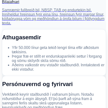
Bilajafnari
Samræmir fullbreið bil, NBSP, TAB og endurtekin bil.
Inniheldur hreinsun fyrir eina línu, hreinsun fyrir margar línur,
kóðaörugga vörn og meðhöndlun á órofa bilum í fjöltyngdum
texta.
Athugasemdir
Yfir 50.000 línur geta tekið lengri tíma eftir afköstum
tækisins.
Þegar fræ er stillt er endurskapanleiki settur í forgang
og sömu skilyrði skila sömu röð.
Aðeins valkostir eru vistaðir staðbundið. Inntakstexti er
ekki vistaður.
Persónuvernd og fyrirvari
Verkfærið keyrir staðbundið í vafranum þínum. Notaðu
niðurstöður á eigin ábyrgð. Ef þú þarft að sýna fram á
sanngirni ferlis skaltu skrá upprunalega listann,
keyrsluskilyrði og meðhöndlun fræs.