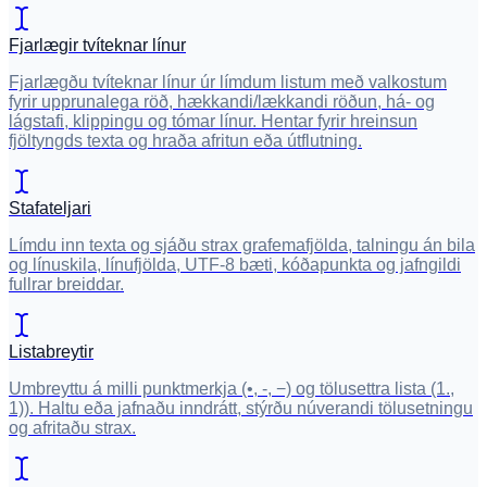
Fjarlægir tvíteknar línur
Fjarlægðu tvíteknar línur úr límdum listum með valkostum
fyrir upprunalega röð, hækkandi/lækkandi röðun, há- og
lágstafi, klippingu og tómar línur. Hentar fyrir hreinsun
fjöltyngds texta og hraða afritun eða útflutning.
Stafateljari
Límdu inn texta og sjáðu strax grafemafjölda, talningu án bila
og línuskila, línufjölda, UTF-8 bæti, kóðapunkta og jafngildi
fullrar breiddar.
Listabreytir
Umbreyttu á milli punktmerkja (•, -, −) og tölusettra lista (1.,
1)). Haltu eða jafnaðu inndrátt, stýrðu núverandi tölusetningu
og afritaðu strax.