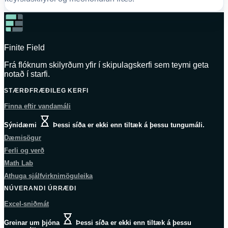
Finite Field
Frá flóknum skilyrðum yfir í skipulagskerfi sem teymi geta
notað í starfi.
STÆRÐFRÆÐILEG KERFI
Finna eftir vandamáli
Sýnidæmi
Þessi síða er ekki enn tiltæk á þessu tungumáli.
Dæmisögur
Ferli og verð
Math Lab
Athuga sjálfvirknimöguleika
NÚVERANDI ÚRRÆÐI
Excel-sniðmát
Greinar um þjóna
Þessi síða er ekki enn tiltæk á þessu