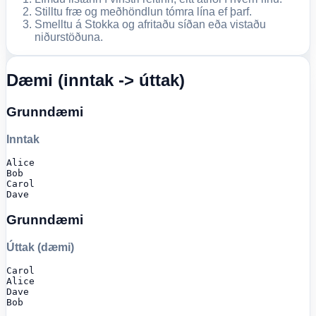
Stilltu fræ og meðhöndlun tómra lína ef þarf.
Smelltu á Stokka og afritaðu síðan eða vistaðu
niðurstöðuna.
Dæmi (inntak -> úttak)
Grunndæmi
Inntak
Alice

Bob

Carol

Dave
Grunndæmi
Úttak (dæmi)
Carol

Alice

Dave

Bob