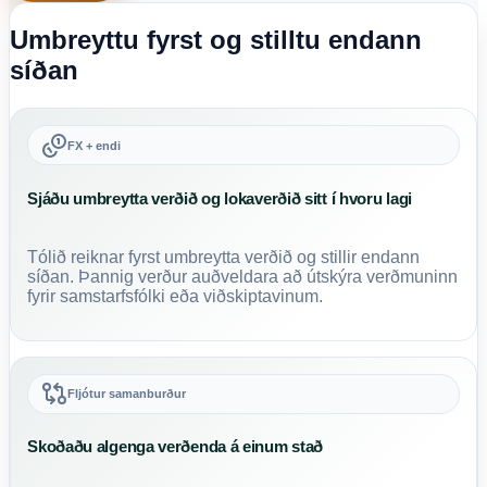
Umbreyttu fyrst og stilltu endann
síðan
FX + endi
Sjáðu umbreytta verðið og lokaverðið sitt í hvoru lagi
Tólið reiknar fyrst umbreytta verðið og stillir endann
síðan. Þannig verður auðveldara að útskýra verðmuninn
fyrir samstarfsfólki eða viðskiptavinum.
Fljótur samanburður
Skoðaðu algenga verðenda á einum stað