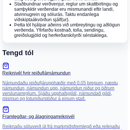
Staðbundnar verðvenjur, reglur um skattbirtingu og
samþykktir verðendar eru mismunandi eftir landi,
atvinnugrein og sölurás. Taktu endanlega
viðskiptaákvörðun sjálf(ur).
Þetta tól hjálpar aðeins við umbreytingu og aðlögun
verðenda. Yfirfarðu kostnað, tolla, sendingu,
greiðslugjöld og herferðarskilyrði sérstaklega.
Tengd tól
Reiknivél fyrir reiðufjárnámundun
Námundaðu reiðufjárupphæðir með 0.05 þrepum, næstu
námundun, námundun upp, námundun niður og öðrum
verslunarreglum. Sjáðu upphafsgildi, námundað gildi,
mismun og lotuniðurstöður á einum stað.
Framlegðar- og álagningarreiknivél
Reiknaðu söluverð út frá markmiðsfremlegð eða reiknaðu