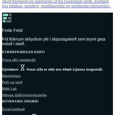
öfugt framlegð og álagningu út frá núverandi verði. Innifalið
eru pökkun, sending, greiðslugjöld og verðenda-námundun.
Finite Field
Frá flóknum skilyrðum yfir í skipulagskerfi sem teymi geta
notað í starfi.
STÆRÐFRÆÐILEG KERFI
Finna eftir vandamáli
Sýnidæmi
Þessi síða er ekki enn tiltæk á þessu tungumáli.
Dæmisögur
Ferli og verð
Math Lab
Athuga sjálfvirknimöguleika
NÚVERANDI ÚRRÆÐI
Excel-sniðmát