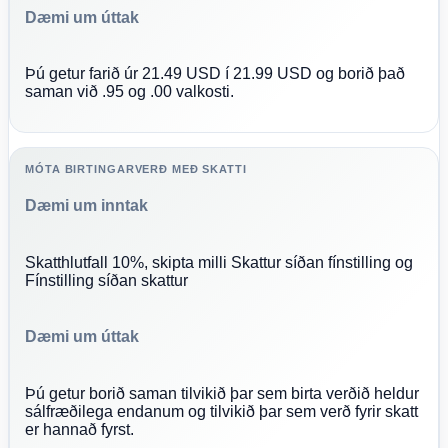
Dæmi um úttak
Þú getur farið úr 21.49 USD í 21.99 USD og borið það
saman við .95 og .00 valkosti.
MÓTA BIRTINGARVERÐ MEÐ SKATTI
Dæmi um inntak
Skatthlutfall 10%, skipta milli Skattur síðan fínstilling og
Fínstilling síðan skattur
Dæmi um úttak
Þú getur borið saman tilvikið þar sem birta verðið heldur
sálfræðilega endanum og tilvikið þar sem verð fyrir skatt
er hannað fyrst.