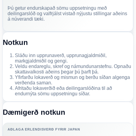
Þú getur endurskapað sömu uppsetningu með
deilingarslóð og valfrjálst vistað nýjustu stillingar aðeins
á núverandi tæki.
Notkun
Sláðu inn upprunaverð, upprunagjaldmiðil,
markgjaldmiðil og gengi.
Veldu endareglu, skref og námundunarstefnu. Opnaðu
skattavalkosti aðeins þegar þú þarft þá.
Yfirfarðu lokaverð og mismun og berðu síðan algenga
verðenda saman.
Afritaðu lokaverðið eða deilingarslóðina til að
endurnýta sömu uppsetningu síðar.
Dæmigerð notkun
AÐLAGA ERLENDISVERÐ FYRIR JAPAN