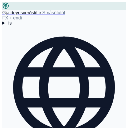
Gjaldeyrisverðstillir
Smásölutól
FX + endi
is