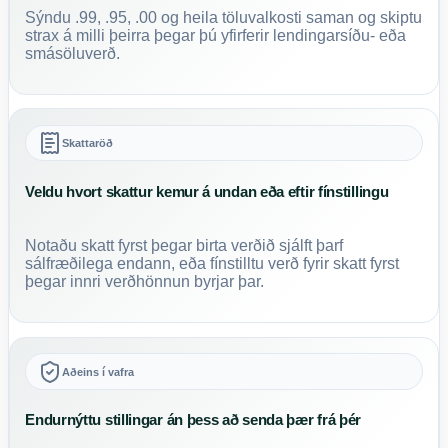
Sýndu .99, .95, .00 og heila töluvalkosti saman og skiptu
strax á milli þeirra þegar þú yfirferir lendingarsíðu- eða
smásöluverð.
Skattaröð
Veldu hvort skattur kemur á undan eða eftir fínstillingu
Notaðu skatt fyrst þegar birta verðið sjálft þarf
sálfræðilega endann, eða fínstilltu verð fyrir skatt fyrst
þegar innri verðhönnun byrjar þar.
Aðeins í vafra
Endurnýttu stillingar án þess að senda þær frá þér