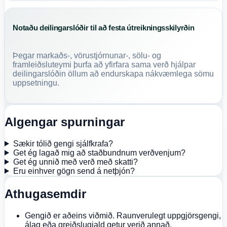
Notaðu deilingarslóðir til að festa útreikningsskilyrðin
Þegar markaðs-, vörustjórnunar-, sölu- og
framleiðsluteymi þurfa að yfirfara sama verð hjálpar
deilingarslóðin öllum að endurskapa nákvæmlega sömu
uppsetningu.
Algengar spurningar
Sækir tólið gengi sjálfkrafa?
Get ég lagað mig að staðbundnum verðvenjum?
Get ég unnið með verð með skatti?
Eru einhver gögn send á netþjón?
Athugasemdir
Gengið er aðeins viðmið. Raunverulegt uppgjörsgengi,
álag eða greiðslugjald getur verið annað.