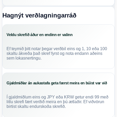
Hagnýt verðlagningarráð
Veldu skrefið áður en endinn er valinn
Ef teymið þitt notar þegar verðbil eins og 1, 10 eða 100
skaltu ákveða það skref fyrst og nota endann aðeins
sem lokasnertingu.
Gjaldmiðlar án aukastafa geta færst meira en búist var við
Í gjaldmiðlum eins og JPY eða KRW getur endi 99 með
litlu skrefi fært verðið meira en þú ætlaðir. Ef viðvörun
birtist skaltu endurskoða skrefið.