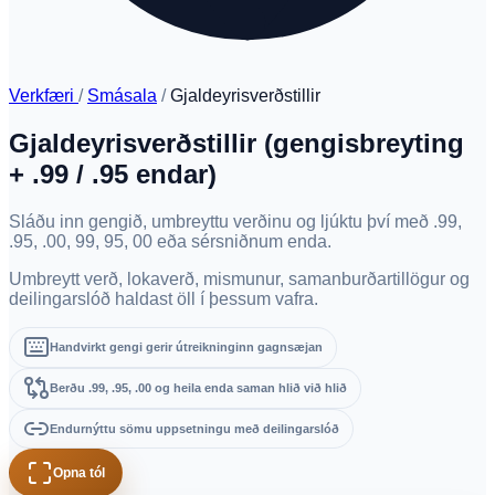
Verkfæri
/
Smásala
/
Gjaldeyrisverðstillir
Gjaldeyrisverðstillir (gengisbreyting
+ .99 / .95 endar)
Sláðu inn gengið, umbreyttu verðinu og ljúktu því með .99,
.95, .00, 99, 95, 00 eða sérsniðnum enda.
Umbreytt verð, lokaverð, mismunur, samanburðartillögur og
deilingarslóð haldast öll í þessum vafra.
Handvirkt gengi gerir útreikninginn gagnsæjan
Berðu .99, .95, .00 og heila enda saman hlið við hlið
Endurnýttu sömu uppsetningu með deilingarslóð
Opna tól