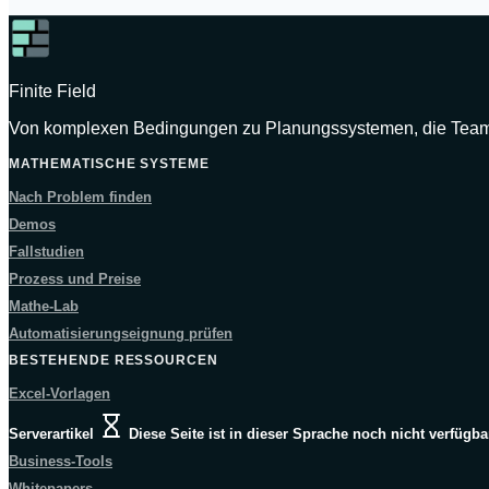
Finite Field
Von komplexen Bedingungen zu Planungssystemen, die Teams
MATHEMATISCHE SYSTEME
Nach Problem finden
Demos
Fallstudien
Prozess und Preise
Mathe-Lab
Automatisierungseignung prüfen
BESTEHENDE RESSOURCEN
Excel-Vorlagen
Serverartikel
Diese Seite ist in dieser Sprache noch nicht verfügba
Business-Tools
Whitepapers