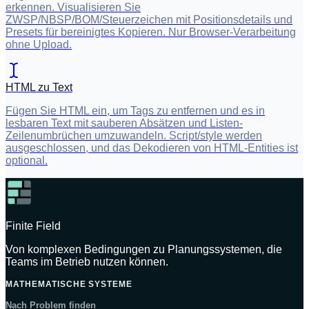
erkennen. Visualisieren Sie
ZWSP/NBSP/BOM/Steuerzeichen mit Positionsdetails und
Presets für bereinigtes Kopieren. Nur Browser-Verarbeitung
ohne Upload.
HTML zu Text
Fügen Sie HTML ein, um Tags zu entfernen und es in
lesbaren Text mit sauberen Absätzen und Listen-
Zeilenumbrüchen umzuwandeln. Script/style werden
ausgeschlossen, und das Dekodieren von HTML-Entities ist
optional.
Finite Field
Von komplexen Bedingungen zu Planungssystemen, die
Teams im Betrieb nutzen können.
MATHEMATISCHE SYSTEME
Nach Problem finden