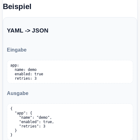
Beispiel
YAML -> JSON
Eingabe
app:

  name: demo

  enabled: true

  retries: 3
Ausgabe
{

  "app": {

    "name": "demo",

    "enabled": true,

    "retries": 3

  }

}