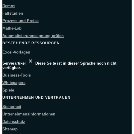
Demos
Fallstudien
Prozess und Preise
Mathe-Lab
Automatisierungseignung prüfen
BESTEHENDE RESSOURCEN
Excel-Vorlagen
Serverartikel
Diese Seite ist in dieser Sprache noch nicht
verfügbar.
Business-Tools
Whitepapers
Spiele
UNTERNEHMEN UND VERTRAUEN
Sicherheit
Unternehmensinformationen
Datenschutz
Sitemap