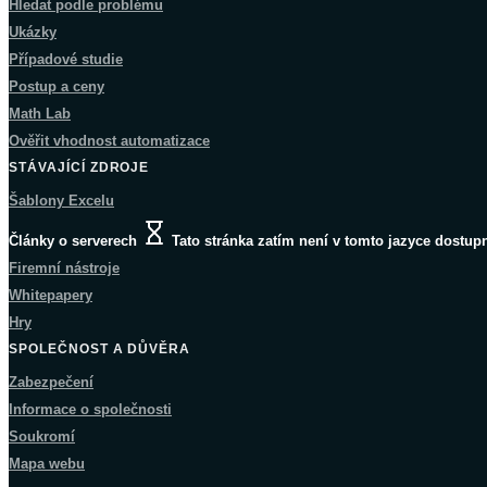
Hledat podle problému
Ukázky
Případové studie
Postup a ceny
Math Lab
Ověřit vhodnost automatizace
STÁVAJÍCÍ ZDROJE
Šablony Excelu
Články o serverech
Tato stránka zatím není v tomto jazyce dostup
Firemní nástroje
Whitepapery
Hry
SPOLEČNOST A DŮVĚRA
Zabezpečení
Informace o společnosti
Soukromí
Mapa webu