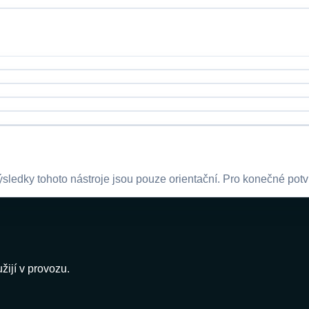
sledky tohoto nástroje jsou pouze orientační. Pro konečné potv
ijí v provozu.