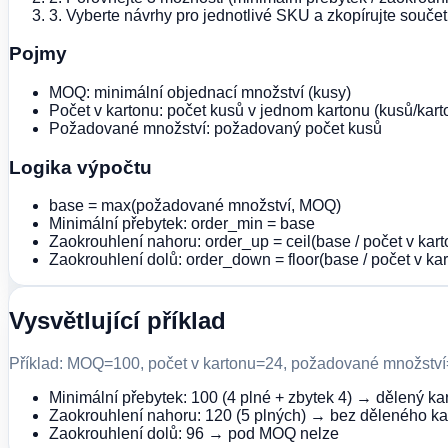
3. Vyberte návrhy pro jednotlivé SKU a zkopírujte souče
Pojmy
MOQ: minimální objednací množství (kusy)
Počet v kartonu: počet kusů v jednom kartonu (kusů/kart
Požadované množství: požadovaný počet kusů
Logika výpočtu
base = max(požadované množství, MOQ)
Minimální přebytek: order_min = base
Zaokrouhlení nahoru: order_up = ceil(base / počet v kart
Zaokrouhlení dolů: order_down = floor(base / počet v ka
Vysvětlující příklad
Příklad: MOQ=100, počet v kartonu=24, požadované množstv
Minimální přebytek: 100 (4 plné + zbytek 4) → dělený ka
Zaokrouhlení nahoru: 120 (5 plných) → bez děleného ka
Zaokrouhlení dolů: 96 → pod MOQ nelze