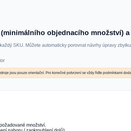
(minimálního objednacího množství) a 
každý SKU. Můžete automaticky porovnat návrhy úpravy zbytku (
tor
troje jsou pouze orientační. Pro konečné potvrzení se vždy řiďte podmínkami doda
a požadované množství.
ení nahoru / zaokrouhlení dolů).