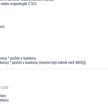
t nebo exportujte CSV.
on)
onu) * počet v kartonu
rtonu) * počet v kartonu (nesmí být méně než MOQ)
í=100
rton
rtonu