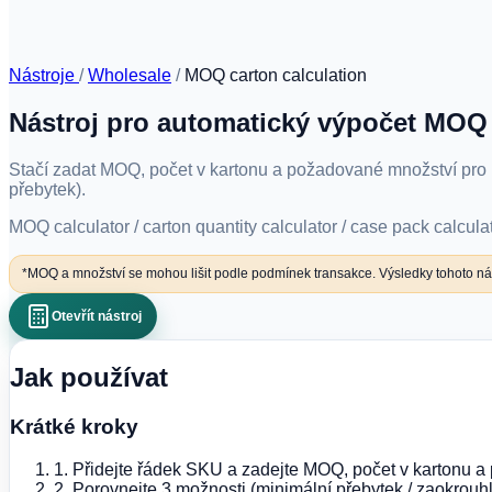
Nástroje
/
Wholesale
/
MOQ carton calculation
Nástroj pro automatický výpočet MOQ 
Stačí zadat MOQ, počet v kartonu a požadované množství pro 
přebytek).
MOQ calculator / carton quantity calculator / case pack calcula
*MOQ a množství se mohou lišit podle podmínek transakce. Výsledky tohoto nás
Otevřít nástroj
Jak používat
Krátké kroky
1. Přidejte řádek SKU a zadejte MOQ, počet v kartonu 
2. Porovnejte 3 možnosti (minimální přebytek / zaokrouhl