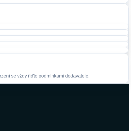
rzení se vždy řiďte podmínkami dodavatele.