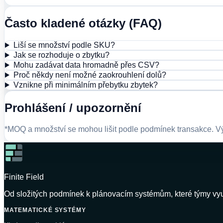
Často kladené otázky (FAQ)
Liší se množství podle SKU?
Jak se rozhoduje o zbytku?
Mohu zadávat data hromadně přes CSV?
Proč někdy není možné zaokrouhlení dolů?
Vznikne při minimálním přebytku zbytek?
Prohlášení / upozornění
*MOQ a množství se mohou lišit podle podmínek transakce. Vý
Finite Field
Od složitých podmínek k plánovacím systémům, které týmy využ
MATEMATICKÉ SYSTÉMY