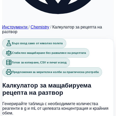
Инструменти
/
Chemistry
/
Калкулатор за рецепта на
разтвор
Бърз вход само от няколко полета
Стабилно мащабиране без разваляне на рецептата
Готов за копиране, CSV и печат изход
Предложения за мерителни колби за практическа употреба
Калкулатор за мащабируема
рецепта на разтвор
Генерирайте таблица с необходимите количества
реагенти в g и mL от целевата концентрация и крайния
обем.