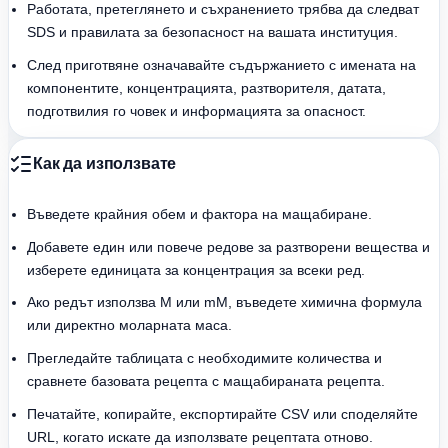
Работата, претеглянето и съхранението трябва да следват
SDS и правилата за безопасност на вашата институция.
След приготвяне означавайте съдържанието с имената на
компонентите, концентрацията, разтворителя, датата,
подготвилия го човек и информацията за опасност.
Как да използвате
Въведете крайния обем и фактора на мащабиране.
Добавете един или повече редове за разтворени вещества и
изберете единицата за концентрация за всеки ред.
Ако редът използва M или mM, въведете химична формула
или директно моларната маса.
Прегледайте таблицата с необходимите количества и
сравнете базовата рецепта с мащабираната рецепта.
Печатайте, копирайте, експортирайте CSV или споделяйте
URL, когато искате да използвате рецептата отново.