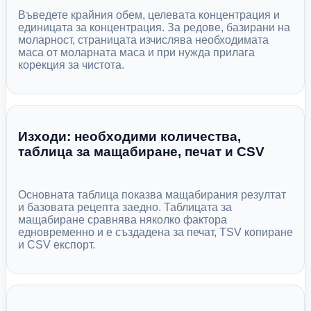
Въведете крайния обем, целевата концентрация и
единицата за концентрация. За редове, базирани на
моларност, страницата изчислява необходимата
маса от моларната маса и при нужда прилага
корекция за чистота.
Изходи: необходими количества,
таблица за мащабиране, печат и CSV
Основната таблица показва мащабирания резултат
и базовата рецепта заедно. Таблицата за
мащабиране сравнява няколко фактора
едновременно и е създадена за печат, TSV копиране
и CSV експорт.