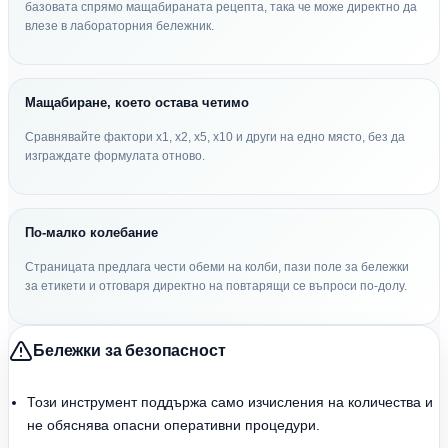
базовата спрямо мащабираната рецепта, така че може директно да
влезе в лабораторния бележник.
Мащабиране, което остава четимо
Сравнявайте фактори x1, x2, x5, x10 и други на едно място, без да
изграждате формулата отново.
По-малко колебание
Страницата предлага чести обеми на колби, пази поле за бележки
за етикети и отговаря директно на повтарящи се въпроси по-долу.
Бележки за безопасност
Този инструмент поддържа само изчисления на количества и
не обяснява опасни оперативни процедури.