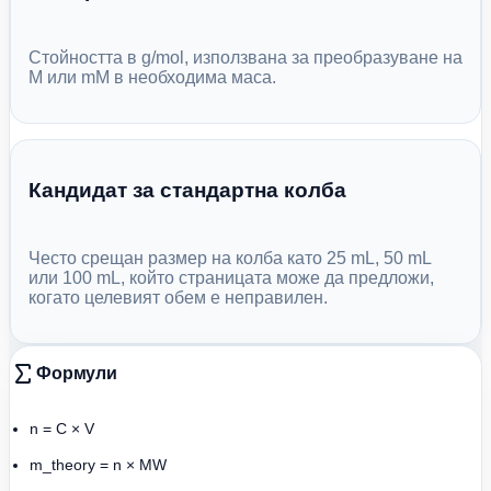
Стойността в g/mol, използвана за преобразуване на
M или mM в необходима маса.
Кандидат за стандартна колба
Често срещан размер на колба като 25 mL, 50 mL
или 100 mL, който страницата може да предложи,
когато целевият обем е неправилен.
Формули
n = C × V
m_theory = n × MW