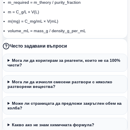
m_required = m_theory / purity_fraction
m = C_g/L × V(L)
m(mg) = C_mg/mL × V(mL)
volume_mL = mass_g / density_g_per_mL
Често задавани въпроси
Мога ли да коригирам за реагенти, които не са 100%
чисти?
Мога ли да изчисля смесени разтвори с няколко
разтворени вещества?
Може ли страницата да предложи закръглен обем на
колба?
Какво ако не знам химичната формула?