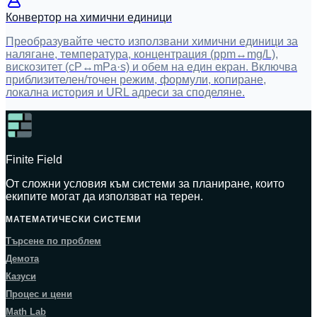
Конвертор на химични единици
Преобразувайте често използвани химични единици за
налягане, температура, концентрация (ppm↔mg/L),
вискозитет (cP↔mPa·s) и обем на един екран. Включва
приблизителен/точен режим, формули, копиране,
локална история и URL адреси за споделяне.
Finite Field
От сложни условия към системи за планиране, които
екипите могат да използват на терен.
МАТЕМАТИЧЕСКИ СИСТЕМИ
Търсене по проблем
Демота
Казуси
Процес и цени
Math Lab