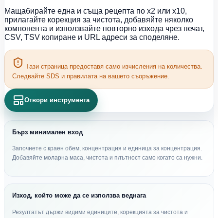
Мащабирайте една и съща рецепта по x2 или x10,
прилагайте корекция за чистота, добавяйте няколко
компонента и използвайте повторно изхода чрез печат,
CSV, TSV копиране и URL адреси за споделяне.
Тази страница предоставя само изчисления на количества.
Следвайте SDS и правилата на вашето съоръжение.
Отвори инструмента
Бърз минимален вход
Започнете с краен обем, концентрация и единица за концентрация.
Добавяйте моларна маса, чистота и плътност само когато са нужни.
Изход, който може да се използва веднага
Резултатът държи видими единиците, корекцията за чистота и