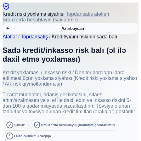
Kredit riski yoxlama siyahısı
Topdansatış alətləri
Brauzerdə hesablayın (saxlanmır)
Azərbaycan
Alətlər
/
Topdansatış
/
Kredit/yığım riskinin sadə balı
Sadə kredit/inkasso risk balı (əl ilə
daxil etmə yoxlaması)
Kredit yoxlaması / Inkasso riski / Debitor borcların idarə
edilməsi üçün yoxlama siyahısı (Kredit riski yoxlama siyahısı
/ AR risk qiymətləndirməsi)
Ticarət müddətini, ödəniş gecikməsini, sifariş
artım/azalmasını və s. əl ilə daxil edin və inkasso riskini 0-
dan 100-ə qədər miqyasda vizuallaşdırın. Tövsiyə olunan
tədbirlər və tövsiyə olunan kredit limitləri (aralıqlar) göstərilir.
pulsuz
Brauzerdə hesablayın (məlumat göndərilmir)
Tələb olunur: 3 dəqiqə