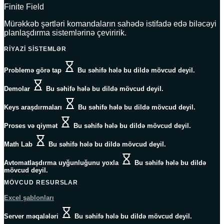
Finite Field
Mürəkkəb şərtləri komandaların sahədə istifadə edə biləcəyi
planlaşdırma sistemlərinə çeviririk.
RIYAZI SISTEMLƏR
Problemə görə tap
Bu səhifə hələ bu dildə mövcud deyil.
Demolar
Bu səhifə hələ bu dildə mövcud deyil.
Keys araşdırmaları
Bu səhifə hələ bu dildə mövcud deyil.
Proses və qiymət
Bu səhifə hələ bu dildə mövcud deyil.
Math Lab
Bu səhifə hələ bu dildə mövcud deyil.
Avtomatlaşdırma uyğunluğunu yoxla
Bu səhifə hələ bu dildə
mövcud deyil.
MÖVCUD RESURSLAR
Excel şablonları
Server məqalələri
Bu səhifə hələ bu dildə mövcud deyil.