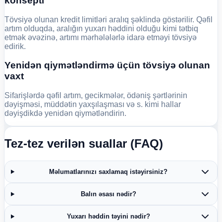
konsepti
Tövsiyə olunan kredit limitləri aralıq şəklində göstərilir. Qəfil
artım olduqda, aralığın yuxarı həddini olduğu kimi tətbiq
etmək əvəzinə, artımı mərhələlərlə idarə etməyi tövsiyə
edirik.
Yenidən qiymətləndirmə üçün tövsiyə olunan
vaxt
Sifarişlərdə qəfil artım, gecikmələr, ödəniş şərtlərinin
dəyişməsi, müddətin yaxşılaşması və s. kimi hallar
dəyişdikdə yenidən qiymətləndirin.
Tez-tez verilən suallar (FAQ)
Məlumatlarınızı saxlamaq istəyirsiniz?
Balın əsası nədir?
Yuxarı həddin təyini nədir?