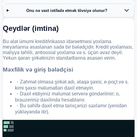
Onu nə vaxt istifadə etmək tövsiyə olunur?
Qeydlər (imtina)
Bu alət ümumi kredit/inkasso idarəetməsi yoxlama
meyarlarına əsaslanan sadə bir bələdçidir. Kredit yoxlaması,
maliyyə təhlili, antisosial yoxlama və s. üçün əvəz deyil.
Yekun qərarı şirkətinizin standartlarına əsasən verin.
Məxfilik və giriş bələdçisi
・Zəhmət olmasa şirkət adı, əlaqə şəxsi, e-poçt və s.
kimi şəxsi məlumatları daxil etməyin.
・Daxil etdiyiniz məlumat serverə göndərilmir; o,
brauzeriniz daxilində hesablanır.
・Bu səhifə daxil etmə tarixçənizi saxlamır (yenidən
yükləyəndə itir).