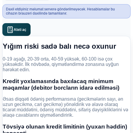
Daxil etdiyiniz məlumat serverə göndərilməyəcək. Hesablamalar bu
cihazın brauzeri daxilində tamamlanır.
Aləti aç
Yığım riski sadə balı necə oxunur
0-19 aşağı, 20-39 orta, 40-59 yüksək, 60-100 isə çox
yüksəkdir. İlk növbədə, qiymətləndirmə zonasına uyğun
hərəkət edin.
Kredit yoxlamasında baxılacaq minimum
məqamlar (debitor borcların idarə edilməsi)
Əsas diqqəti ödəniş performansına (gecikmələrin sayı, ən
uzun gecikmə, cari gecikmə) yönəldirik və əlavə olaraq
ticarət müddətini, ödəniş müddətini, sifariş dəyişikliklərini və
əlaqə cavablarını qiymətləndiririk.
Tövsiyə olunan kredit limitinin (yuxarı həddin)